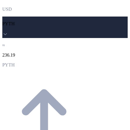
USD
PYTH
≈
236.19
PYTH