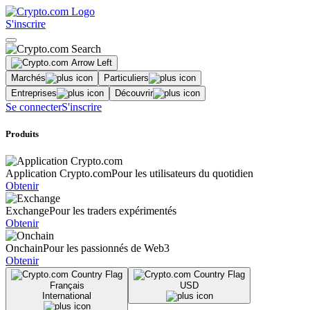
S'inscrire
Marchés
Particuliers
Entreprises
Découvrir
Se connecter
S'inscrire
Produits
Application Crypto.com
Pour les utilisateurs du quotidien
Obtenir
Exchange
Pour les traders expérimentés
Obtenir
Onchain
Pour les passionnés de Web3
Obtenir
Français
USD
International