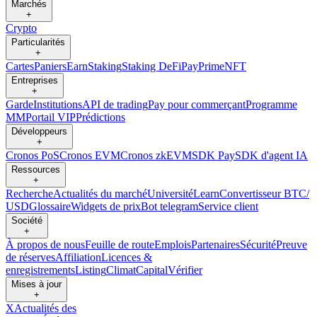
Marchés
+
Crypto
Particularités
+
Cartes
Paniers
Earn
Staking
Staking DeFi
Pay
Prime
NFT
Entreprises
+
Garde
Institutions
API de trading
Pay pour commerçant
Programme
MM
Portail VIP
Prédictions
Développeurs
+
Cronos PoS
Cronos EVM
Cronos zkEVM
SDK Pay
SDK d'agent IA
Ressources
+
Recherche
Actualités du marché
Université
Learn
Convertisseur BTC/
USD
Glossaire
Widgets de prix
Bot telegram
Service client
Société
+
À propos de nous
Feuille de route
Emplois
Partenaires
Sécurité
Preuve
de réserves
Affiliation
Licences &
enregistrements
Listing
Climat
Capital
Vérifier
Mises à jour
+
X
Actualités des