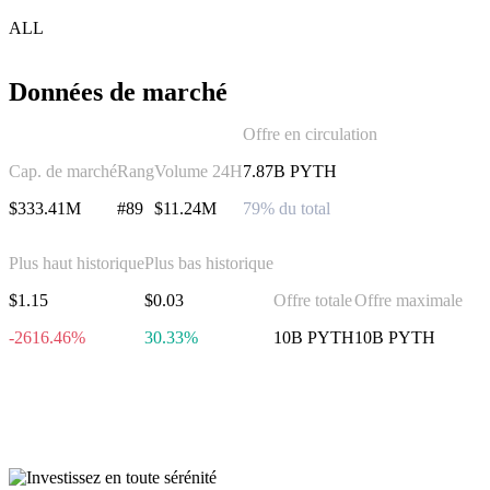
ALL
Données de marché
Offre en circulation
Cap. de marché
Rang
Volume 24H
7.87B PYTH
$333.41M
#89
$11.24M
79% du total
Plus haut historique
Plus bas historique
$1.15
$0.03
Offre totale
Offre maximale
-2616.46%
30.33%
10B PYTH
10B PYTH
Investissez dans Pyth
Network