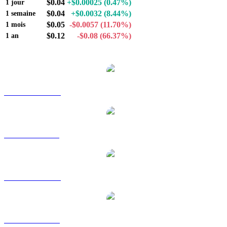
$0.04
+$0.00025
(0.47%)
1 jour
$0.04
+$0.0032
(8.44%)
1 semaine
$0.05
-$0.0057
(11.70%)
1 mois
$0.12
-$0.08
(66.37%)
1 an
paires de conversion populaires Pyth Network
PYTH vers AUD
PYTH vers BRL
PYTH vers CAD
PYTH vers EUR