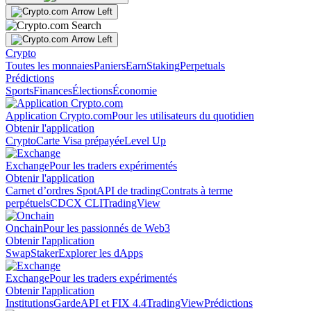
Crypto
Toutes les monnaies
Paniers
Earn
Staking
Perpetuals
Prédictions
Sports
Finances
Élections
Économie
Application Crypto.com
Pour les utilisateurs du quotidien
Obtenir l'application
Crypto
Carte Visa prépayée
Level Up
Exchange
Pour les traders expérimentés
Obtenir l'application
Carnet d’ordres Spot
API de trading
Contrats à terme
perpétuels
CDCX CLI
TradingView
Onchain
Pour les passionnés de Web3
Obtenir l'application
Swap
Staker
Explorer les dApps
Exchange
Pour les traders expérimentés
Obtenir l'application
Institutions
Garde
API et FIX 4.4
TradingView
Prédictions