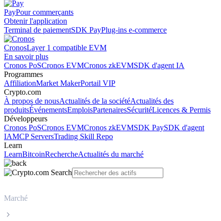
Pay
Pour commerçants
Obtenir l'application
Terminal de paiement
SDK Pay
Plug-ins e-commerce
Cronos
Layer 1 compatible EVM
En savoir plus
Cronos PoS
Cronos EVM
Cronos zkEVM
SDK d'agent IA
Programmes
Affiliation
Market Maker
Portail VIP
Crypto.com
À propos de nous
Actualités de la société
Actualités des
produits
Événements
Emplois
Partenaires
Sécurité
Licences & Permis
Développeurs
Cronos PoS
Cronos EVM
Cronos zkEVM
SDK Pay
SDK d'agent
IA
MCP Servers
Trading Skill Repo
Learn
Learn
Bitcoin
Recherche
Actualités du marché
Marché