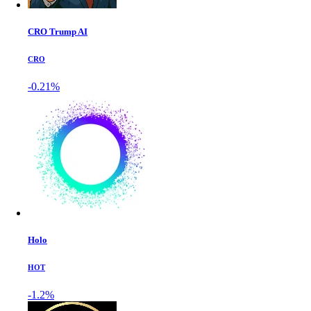
CRO Trump AI
CRO
-0.21%
Holo
HOT
-1.2%