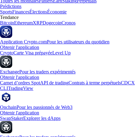
Toutes les monnaies
Paniers
Earn
Staking
Perpetuals
Prédictions
Sports
Finances
Élections
Économie
Tendance
Bitcoin
Ethereum
XRP
Dogecoin
Cronos
Application Crypto.com
Pour les utilisateurs du quotidien
Obtenir l'application
Crypto
Carte Visa prépayée
Level Up
Exchange
Pour les traders expérimentés
Obtenir l'application
Carnet d’ordres Spot
API de trading
Contrats à terme perpétuels
CDCX
CLI
TradingView
Onchain
Pour les passionnés de Web3
Obtenir l'application
Swap
Staker
Explorer les dApps