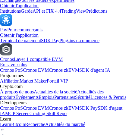
Exchange
Pour les traders expérimentés
Obtenir l'application
Institutions
Garde
API et FIX 4.4
TradingView
Prédictions
Pay
Pour commerçants
Obtenir l'application
Terminal de paiement
SDK Pay
Plug-ins e-commerce
Cronos
Layer 1 compatible EVM
En savoir plus
Cronos PoS
Cronos EVM
Cronos zkEVM
SDK d'agent IA
Programmes
Affiliation
Market Maker
Portail VIP
Crypto.com
À propos de nous
Actualités de la société
Actualités des
produits
Événements
Emplois
Partenaires
Sécurité
Licences & Permis
Développeurs
Cronos PoS
Cronos EVM
Cronos zkEVM
SDK Pay
SDK d'agent
IA
MCP Servers
Trading Skill Repo
Learn
Learn
Bitcoin
Recherche
Actualités du marché