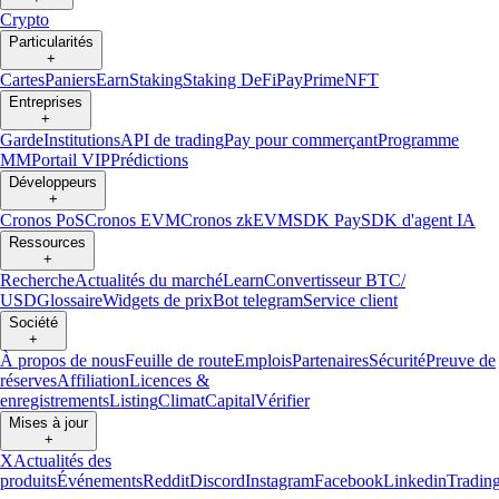
Crypto
Particularités
+
Cartes
Paniers
Earn
Staking
Staking DeFi
Pay
Prime
NFT
Entreprises
+
Garde
Institutions
API de trading
Pay pour commerçant
Programme
MM
Portail VIP
Prédictions
Développeurs
+
Cronos PoS
Cronos EVM
Cronos zkEVM
SDK Pay
SDK d'agent IA
Ressources
+
Recherche
Actualités du marché
Learn
Convertisseur BTC/
USD
Glossaire
Widgets de prix
Bot telegram
Service client
Société
+
À propos de nous
Feuille de route
Emplois
Partenaires
Sécurité
Preuve de
réserves
Affiliation
Licences &
enregistrements
Listing
Climat
Capital
Vérifier
Mises à jour
+
X
Actualités des
produits
Événements
Reddit
Discord
Instagram
Facebook
Linkedin
Tradin