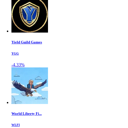
Yield Guild Games
YGG
-4.33%
World Liberty Fi...
WLFI