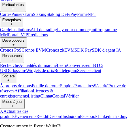
Particularités
+
Cartes
Paniers
Earn
Staking
Staking DeFi
Pay
Prime
NFT
Entreprises
+
Garde
Institutions
API de trading
Pay pour commerçant
Programme
MM
Portail VIP
Prédictions
Développeurs
+
Cronos PoS
Cronos EVM
Cronos zkEVM
SDK Pay
SDK d'agent IA
Ressources
+
Recherche
Actualités du marché
Learn
Convertisseur BTC/
USD
Glossaire
Widgets de prix
Bot telegram
Service client
Société
+
À propos de nous
Feuille de route
Emplois
Partenaires
Sécurité
Preuve de
réserves
Affiliation
Licences &
enregistrements
Listing
Climat
Capital
Vérifier
Mises à jour
+
X
Actualités des
produits
Événements
Reddit
Discord
Instagram
Facebook
Linkedin
Tradin
Cryptocurrency in Every Wallet™