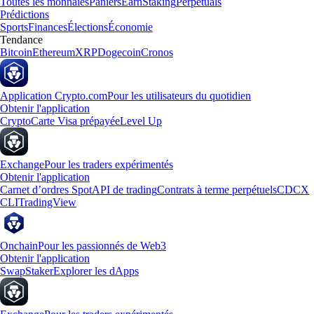
Toutes les monnaies
Paniers
Earn
Staking
Perpetuals
Prédictions
Sports
Finances
Élections
Économie
Tendance
Bitcoin
Ethereum
XRP
Dogecoin
Cronos
Application Crypto.com
Pour les utilisateurs du quotidien
Obtenir l'application
Crypto
Carte Visa prépayée
Level Up
Exchange
Pour les traders expérimentés
Obtenir l'application
Carnet d’ordres Spot
API de trading
Contrats à terme perpétuels
CDCX
CLI
TradingView
Onchain
Pour les passionnés de Web3
Obtenir l'application
Swap
Staker
Explorer les dApps