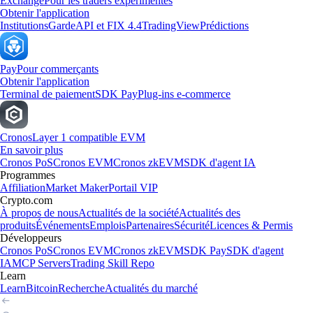
Exchange
Pour les traders expérimentés
Obtenir l'application
Institutions
Garde
API et FIX 4.4
TradingView
Prédictions
Pay
Pour commerçants
Obtenir l'application
Terminal de paiement
SDK Pay
Plug-ins e-commerce
Cronos
Layer 1 compatible EVM
En savoir plus
Cronos PoS
Cronos EVM
Cronos zkEVM
SDK d'agent IA
Programmes
Affiliation
Market Maker
Portail VIP
Crypto.com
À propos de nous
Actualités de la société
Actualités des
produits
Événements
Emplois
Partenaires
Sécurité
Licences & Permis
Développeurs
Cronos PoS
Cronos EVM
Cronos zkEVM
SDK Pay
SDK d'agent
IA
MCP Servers
Trading Skill Repo
Learn
Learn
Bitcoin
Recherche
Actualités du marché