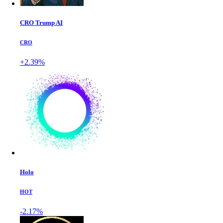
CRO Trump AI
CRO
+2.39%
Holo
HOT
-2.17%