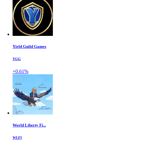
Yield Guild Games
YGG
+0.61%
World Liberty Fi...
WLFI