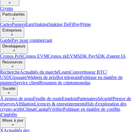
+
Crypto
Particularités
+
Cartes
Paniers
Earn
Staking
Staking DeFi
Pay
Prime
Entreprises
+
Garde
Pay pour commerçant
Développeurs
+
Cronos PoS
Cronos EVM
Cronos zkEVM
SDK Pay
SDK d'agent IA
Ressources
+
Recherche
Actualités du marché
Learn
Convertisseur BTC/
USD
Glossaire
Widgets de prix
Bot telegram
Politique en matière de
plaintes
Service client
Resumen de criptomonedas
Société
+
À propos de nous
Feuille de route
Emplois
Partenaires
Sécurité
Preuve de
réserves
Affiliation
Licences & enregistrements
Hub d'exploration des
crypto-actifs
Climat
Capital
Vérifier
Politique en matière de conflits
d’intérêts
Mises à jour
+
X
Actualités des