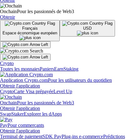
Obtenir
Onchain
Pour les passionnés de Web3
Obtenir
Français
USD
Espace économique européen
Crypto
Toutes les monnaies
Paniers
Earn
Staking
Application Crypto.com
Pour les utilisateurs du quotidien
Obtenir l'application
Crypto
Carte Visa prépayée
Level Up
Onchain
Pour les passionnés de Web3
Obtenir l'application
Swap
Staker
Explorer les dApps
Pay
Pour commerçants
Obtenir l'application
Terminal de paiement
SDK Pay
Plug-ins e-commerce
Prédictions