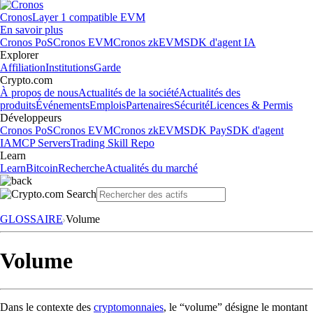
Cronos
Layer 1 compatible EVM
En savoir plus
Cronos PoS
Cronos EVM
Cronos zkEVM
SDK d'agent IA
Explorer
Affiliation
Institutions
Garde
Crypto.com
À propos de nous
Actualités de la société
Actualités des
produits
Événements
Emplois
Partenaires
Sécurité
Licences & Permis
Développeurs
Cronos PoS
Cronos EVM
Cronos zkEVM
SDK Pay
SDK d'agent
IA
MCP Servers
Trading Skill Repo
Learn
Learn
Bitcoin
Recherche
Actualités du marché
GLOSSAIRE
Volume
Volume
Dans le contexte des
cryptomonnaies
, le “volume” désigne le montant