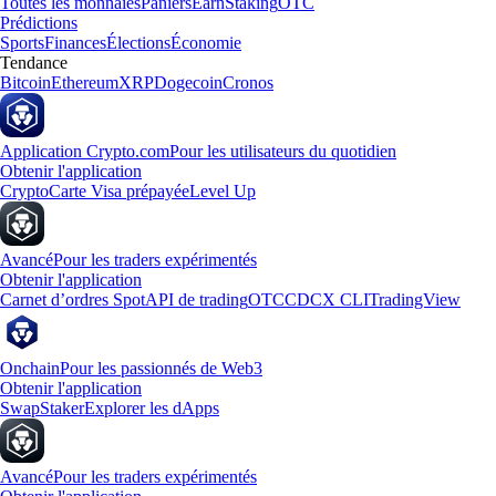
Toutes les monnaies
Paniers
Earn
Staking
OTC
Prédictions
Sports
Finances
Élections
Économie
Tendance
Bitcoin
Ethereum
XRP
Dogecoin
Cronos
Application Crypto.com
Pour les utilisateurs du quotidien
Obtenir l'application
Crypto
Carte Visa prépayée
Level Up
Avancé
Pour les traders expérimentés
Obtenir l'application
Carnet d’ordres Spot
API de trading
OTC
CDCX CLI
TradingView
Onchain
Pour les passionnés de Web3
Obtenir l'application
Swap
Staker
Explorer les dApps
Avancé
Pour les traders expérimentés