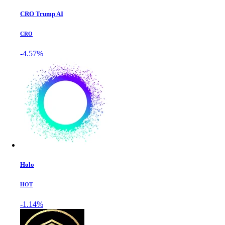
CRO Trump AI
CRO
-4.57%
Holo
HOT
-1.14%