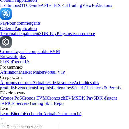
Obtenir l'application
Institutions
OTC
Garde
API et FIX 4.4
TradingView
Prédictions
Pay
Pour commerçants
Obtenir l'application
Terminal de paiement
SDK Pay
Plug-ins e-commerce
Cronos
Layer 1 compatible EVM
En savoir plus
SDK d'agent IA
Programmes
Affiliation
Market Maker
Portail VIP
Crypto.com
À propos de nous
Actualités de la société
Actualités des
produits
Événements
Emplois
Partenaires
Sécurité
Licences & Permis
Développeurs
Cronos PoS
Cronos EVM
Cronos zkEVM
SDK Pay
SDK d'agent
IA
MCP Servers
Trading Skill Repo
Learn
Learn
Bitcoin
Recherche
Actualités du marché