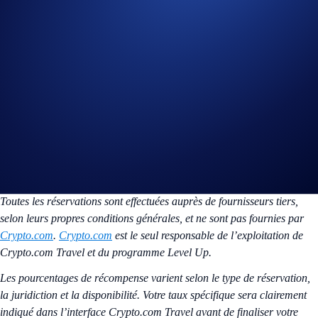
l’écosystème Crypto.com.
Liens utiles :
FAQ Crypto.com Travel
En savoir plus sur Level Up
*Ce produit est actuellement disponible
uniquement pour les
utilisateurs aux États-Unis
, avec une expansion prévue dans
d'autres
juridictions
au cours des prochains mois.
Toutes les réservations sont effectuées auprès de fournisseurs tiers,
selon leurs propres conditions générales, et ne sont pas fournies par
Crypto.com
.
Crypto.com
est le seul responsable de l’exploitation de
Crypto.com Travel et du programme Level Up.
Les pourcentages de récompense varient selon le type de réservation,
la juridiction et la disponibilité. Votre taux spécifique sera clairement
indiqué dans l’interface Crypto.com Travel avant de finaliser votre