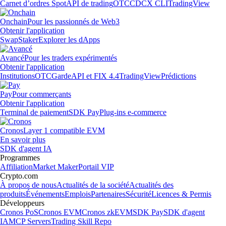
Carnet d’ordres Spot
API de trading
OTC
CDCX CLI
TradingView
Onchain
Pour les passionnés de Web3
Obtenir l'application
Swap
Staker
Explorer les dApps
Avancé
Pour les traders expérimentés
Obtenir l'application
Institutions
OTC
Garde
API et FIX 4.4
TradingView
Prédictions
Pay
Pour commerçants
Obtenir l'application
Terminal de paiement
SDK Pay
Plug-ins e-commerce
Cronos
Layer 1 compatible EVM
En savoir plus
SDK d'agent IA
Programmes
Affiliation
Market Maker
Portail VIP
Crypto.com
À propos de nous
Actualités de la société
Actualités des
produits
Événements
Emplois
Partenaires
Sécurité
Licences & Permis
Développeurs
Cronos PoS
Cronos EVM
Cronos zkEVM
SDK Pay
SDK d'agent
IA
MCP Servers
Trading Skill Repo