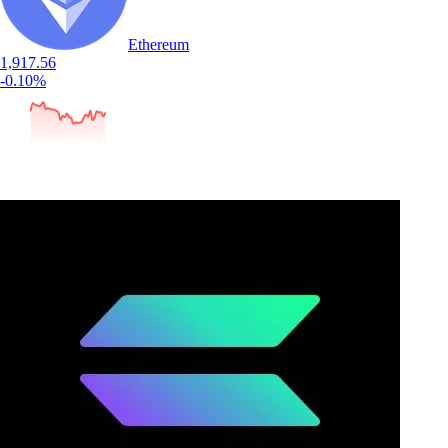
Ethereum
1,917.56
-0.10%