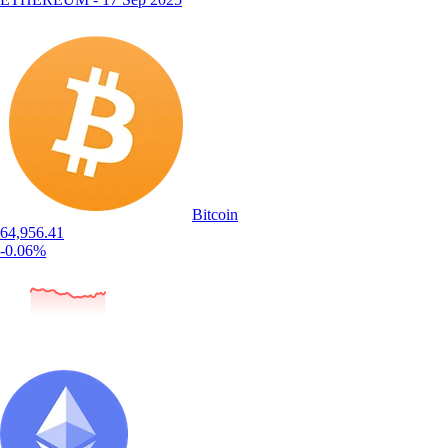
Bitcoin
64,956.41
-0.06%