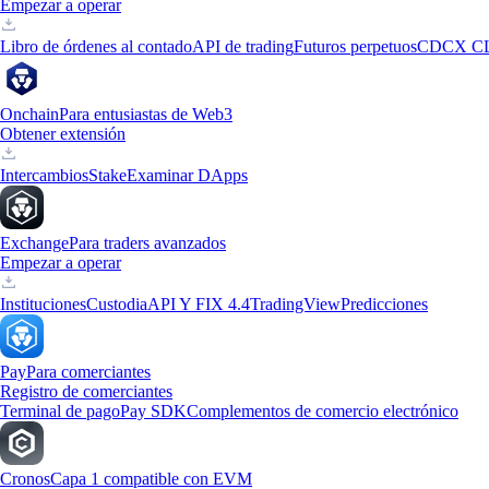
Empezar a operar
Libro de órdenes al contado
API de trading
Futuros perpetuos
CDCX C
Onchain
Para entusiastas de Web3
Obtener extensión
Intercambios
Stake
Examinar DApps
Exchange
Para traders avanzados
Empezar a operar
Instituciones
Custodia
API Y FIX 4.4
TradingView
Predicciones
Pay
Para comerciantes
Registro de comerciantes
Terminal de pago
Pay SDK
Complementos de comercio electrónico
Cronos
Capa 1 compatible con EVM