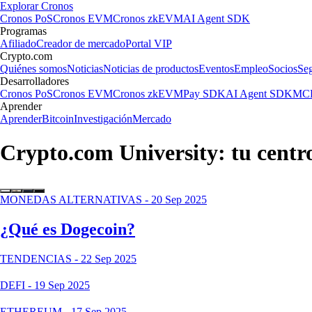
Explorar Cronos
Cronos PoS
Cronos EVM
Cronos zkEVM
AI Agent SDK
Programas
Afiliado
Creador de mercado
Portal VIP
Crypto.com
Quiénes somos
Noticias
Noticias de productos
Eventos
Empleo
Socios
Se
Desarrolladores
Cronos PoS
Cronos EVM
Cronos zkEVM
Pay SDK
AI Agent SDK
MCP
Aprender
Aprender
Bitcoin
Investigación
Mercado
Crypto.com University: tu centr
MONEDAS ALTERNATIVAS
-
20 Sep 2025
¿Qué es Dogecoin?
TENDENCIAS
-
22 Sep 2025
DEFI
-
19 Sep 2025
ETHEREUM
-
17 Sep 2025