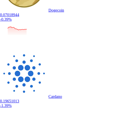
Dogecoin
0.07018944
-0.39%
Cardano
0.19651013
-1.39%