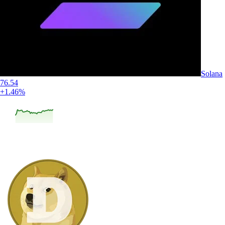
Solana
76.54
+1.46%