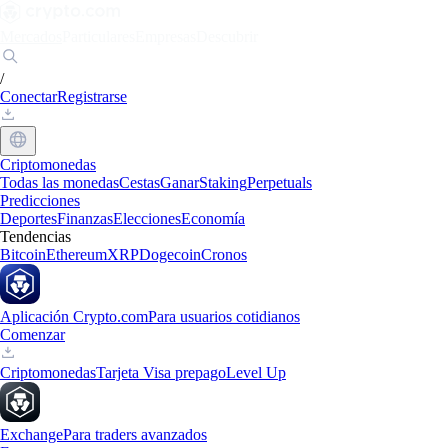
Mercados
Particulares
Empresas
Descubrir
/
Conectar
Registrarse
Criptomonedas
Todas las monedas
Cestas
Ganar
Staking
Perpetuals
Predicciones
Deportes
Finanzas
Elecciones
Economía
Tendencias
Bitcoin
Ethereum
XRP
Dogecoin
Cronos
Aplicación Crypto.com
Para usuarios cotidianos
Comenzar
Criptomonedas
Tarjeta Visa prepago
Level Up
Exchange
Para traders avanzados