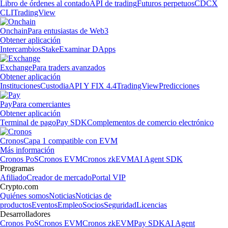
Libro de órdenes al contado
API de trading
Futuros perpetuos
CDCX
CLI
TradingView
Onchain
Para entusiastas de Web3
Obtener aplicación
Intercambios
Stake
Examinar DApps
Exchange
Para traders avanzados
Obtener aplicación
Instituciones
Custodia
API Y FIX 4.4
TradingView
Predicciones
Pay
Para comerciantes
Obtener aplicación
Terminal de pago
Pay SDK
Complementos de comercio electrónico
Cronos
Capa 1 compatible con EVM
Más información
Cronos PoS
Cronos EVM
Cronos zkEVM
AI Agent SDK
Programas
Afiliado
Creador de mercado
Portal VIP
Crypto.com
Quiénes somos
Noticias
Noticias de
productos
Eventos
Empleo
Socios
Seguridad
Licencias
Desarrolladores
Cronos PoS
Cronos EVM
Cronos zkEVM
Pay SDK
AI Agent