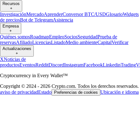
Recursos
+
Investigación
Mercado
Aprender
Conversor BTC/USD
Glosario
Widgets
de precios
Bot de Telegram
Asistencia
Empresa
+
Quiénes somos
Roadmap
Empleo
Socios
Seguridad
Prueba de
reservas
Afiliado
Licencias
Listado
Medio ambiente
Capital
Verificar
Actualizaciones
+
X
Noticias de
productos
Eventos
Reddit
Discord
Instagram
Facebook
Linkedin
TradingV
Cryptocurrency in Every Wallet™
Copyright © 2024 - 2026 Crypto.com. Todos los derechos reservados.
aviso de privacidad
Estado
Ubicación e idioma
Preferencias de cookies