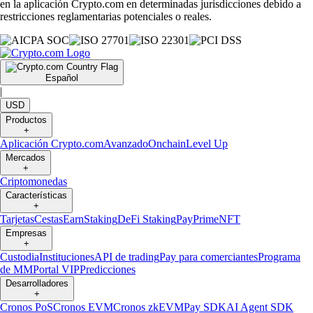
en la aplicación Crypto.com en determinadas jurisdicciones debido a
restricciones reglamentarias potenciales o reales.
Español
|
USD
Productos
+
Aplicación Crypto.com
Avanzado
Onchain
Level Up
Mercados
+
Criptomonedas
Características
+
Tarjetas
Cestas
Earn
Staking
DeFi Staking
Pay
Prime
NFT
Empresas
+
Custodia
Instituciones
API de trading
Pay para comerciantes
Programa
de MM
Portal VIP
Predicciones
Desarrolladores
+
Cronos PoS
Cronos EVM
Cronos zkEVM
Pay SDK
AI Agent SDK