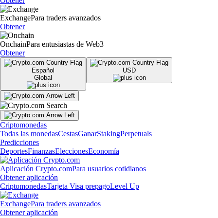
Obtener
Exchange
Para traders avanzados
Obtener
Onchain
Para entusiastas de Web3
Obtener
Español
USD
Global
Criptomonedas
Todas las monedas
Cestas
Ganar
Staking
Perpetuals
Predicciones
Deportes
Finanzas
Elecciones
Economía
Aplicación Crypto.com
Para usuarios cotidianos
Obtener aplicación
Criptomonedas
Tarjeta Visa prepago
Level Up
Exchange
Para traders avanzados
Obtener aplicación