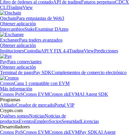
Libro de órdenes al contado
API de trading
Futuros perpetuos
CDCX
CLI
TradingView
Onchain
Para entusiastas de Web3
Obtener aplicación
Intercambios
Stake
Examinar DApps
Exchange
Para traders avanzados
Obtener aplicación
Instituciones
Custodia
API Y FIX 4.4
TradingView
Predicciones
Pay
Para comerciantes
Obtener aplicación
Terminal de pago
Pay SDK
Complementos de comercio electrónico
Cronos
Capa 1 compatible con EVM
Más información
Cronos PoS
Cronos EVM
Cronos zkEVM
AI Agent SDK
Programas
Afiliado
Creador de mercado
Portal VIP
Crypto.com
Quiénes somos
Noticias
Noticias de
productos
Eventos
Empleo
Socios
Seguridad
Licencias
Desarrolladores
Cronos PoS
Cronos EVM
Cronos zkEVM
Pay SDK
AI Agent