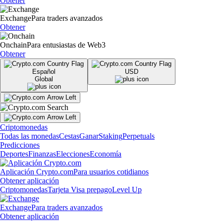
Obtener
Exchange
Para traders avanzados
Obtener
Onchain
Para entusiastas de Web3
Obtener
Español
USD
Global
Criptomonedas
Todas las monedas
Cestas
Ganar
Staking
Perpetuals
Predicciones
Deportes
Finanzas
Elecciones
Economía
Aplicación Crypto.com
Para usuarios cotidianos
Obtener aplicación
Criptomonedas
Tarjeta Visa prepago
Level Up
Exchange
Para traders avanzados
Obtener aplicación