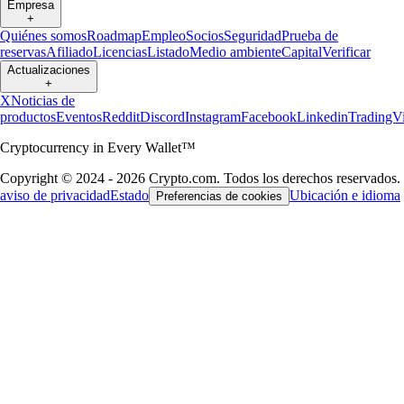
Empresa
+
Quiénes somos
Roadmap
Empleo
Socios
Seguridad
Prueba de
reservas
Afiliado
Licencias
Listado
Medio ambiente
Capital
Verificar
Actualizaciones
+
X
Noticias de
productos
Eventos
Reddit
Discord
Instagram
Facebook
Linkedin
TradingV
Cryptocurrency in Every Wallet™
Copyright © 2024 - 2026 Crypto.com. Todos los derechos reservados.
aviso de privacidad
Estado
Ubicación e idioma
Preferencias de cookies