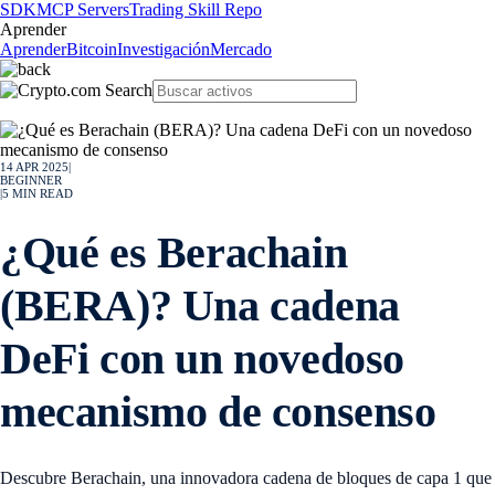
SDK
MCP Servers
Trading Skill Repo
Aprender
Aprender
Bitcoin
Investigación
Mercado
14 APR 2025
|
BEGINNER
|
5
MIN READ
¿Qué es Berachain
(BERA)? Una cadena
DeFi con un novedoso
mecanismo de consenso
Descubre Berachain, una innovadora cadena de bloques de capa 1 que