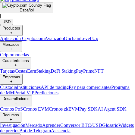
Español
|
USD
Productos
+
Aplicación Crypto.com
Avanzado
Onchain
Level Up
Mercados
+
Criptomonedas
Características
+
Tarjetas
Cestas
Earn
Staking
DeFi Staking
Pay
Prime
NFT
Empresas
+
Custodia
Instituciones
API de trading
Pay para comerciantes
Programa
de MM
Portal VIP
Predicciones
Desarrolladores
+
Cronos PoS
Cronos EVM
Cronos zkEVM
Pay SDK
AI Agent SDK
Recursos
+
Investigación
Mercado
Aprender
Conversor BTC/USD
Glosario
Widgets
de precios
Bot de Telegram
Asistencia