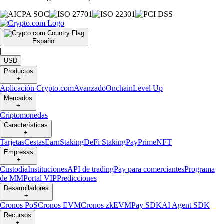
Español
|
USD
Productos
+
Aplicación Crypto.com
Avanzado
Onchain
Level Up
Mercados
+
Criptomonedas
Características
+
Tarjetas
Cestas
Earn
Staking
DeFi Staking
Pay
Prime
NFT
Empresas
+
Custodia
Instituciones
API de trading
Pay para comerciantes
Programa
de MM
Portal VIP
Predicciones
Desarrolladores
+
Cronos PoS
Cronos EVM
Cronos zkEVM
Pay SDK
AI Agent SDK
Recursos
+