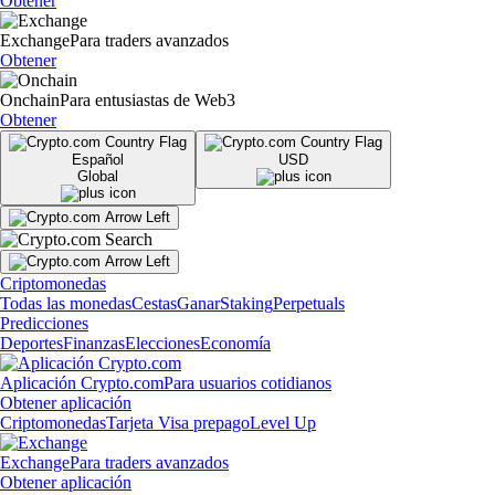
Obtener
Exchange
Para traders avanzados
Obtener
Onchain
Para entusiastas de Web3
Obtener
Español
USD
Global
Criptomonedas
Todas las monedas
Cestas
Ganar
Staking
Perpetuals
Predicciones
Deportes
Finanzas
Elecciones
Economía
Aplicación Crypto.com
Para usuarios cotidianos
Obtener aplicación
Criptomonedas
Tarjeta Visa prepago
Level Up
Exchange
Para traders avanzados
Obtener aplicación