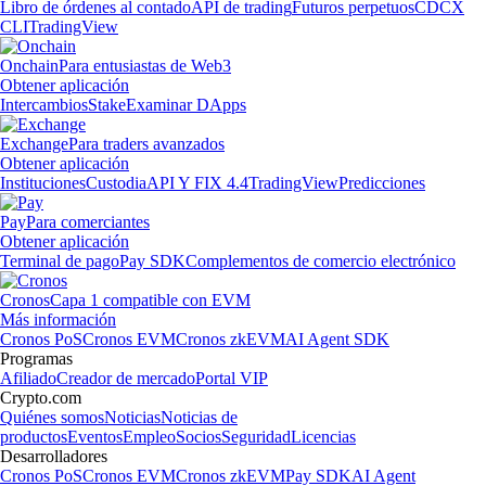
Libro de órdenes al contado
API de trading
Futuros perpetuos
CDCX
CLI
TradingView
Onchain
Para entusiastas de Web3
Obtener aplicación
Intercambios
Stake
Examinar DApps
Exchange
Para traders avanzados
Obtener aplicación
Instituciones
Custodia
API Y FIX 4.4
TradingView
Predicciones
Pay
Para comerciantes
Obtener aplicación
Terminal de pago
Pay SDK
Complementos de comercio electrónico
Cronos
Capa 1 compatible con EVM
Más información
Cronos PoS
Cronos EVM
Cronos zkEVM
AI Agent SDK
Programas
Afiliado
Creador de mercado
Portal VIP
Crypto.com
Quiénes somos
Noticias
Noticias de
productos
Eventos
Empleo
Socios
Seguridad
Licencias
Desarrolladores
Cronos PoS
Cronos EVM
Cronos zkEVM
Pay SDK
AI Agent