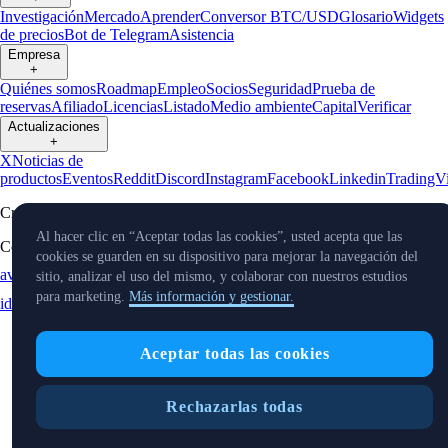
Investigación
Mercado
Aprender
Conversor BTC/USD
Glosario
Widgets
de precios
Bot de Telegram
Asistencia
Empresa
+
Quiénes somos
Roadmap
Empleo
Socios
Seguridad
Prueba de
reservas
Afiliado
Licencias
Listado
Medio ambiente
Capital
Verificar
Actualizaciones
+
X
Noticias de
productos
Eventos
Reddit
Discord
Instagram
Facebook
Linkedin
TradingV
Cryptocurrency in Every Wallet™
Al hacer clic en “Aceptar todas las cookies”, usted acepta que las
Copyright © 2024 - 2026 Crypto.com. Todos los derechos reservados.
cookies se guarden en su dispositivo para mejorar la navegación del
aviso de privacidad
Estado
Ubicación e
Preferencias de cookies
sitio, analizar el uso del mismo, y colaborar con nuestros estudios
para marketing.
Más información y gestionar.
idioma
Aceptar todas las cookies
Rechazarlas todas