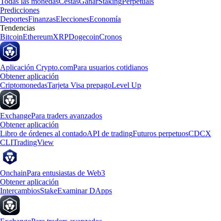
Todas las monedas
Cestas
Ganar
Staking
Perpetuals
Predicciones
Deportes
Finanzas
Elecciones
Economía
Tendencias
Bitcoin
Ethereum
XRP
Dogecoin
Cronos
Aplicación Crypto.com
Para usuarios cotidianos
Obtener aplicación
Criptomonedas
Tarjeta Visa prepago
Level Up
Exchange
Para traders avanzados
Obtener aplicación
Libro de órdenes al contado
API de trading
Futuros perpetuos
CDCX
CLI
TradingView
Onchain
Para entusiastas de Web3
Obtener aplicación
Intercambios
Stake
Examinar DApps