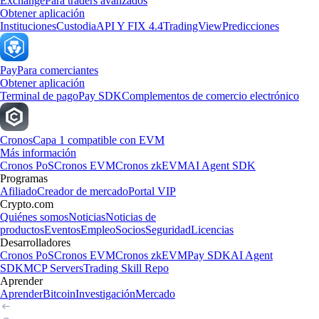
Exchange
Para traders avanzados
Obtener aplicación
Instituciones
Custodia
API Y FIX 4.4
TradingView
Predicciones
Pay
Para comerciantes
Obtener aplicación
Terminal de pago
Pay SDK
Complementos de comercio electrónico
Cronos
Capa 1 compatible con EVM
Más información
Cronos PoS
Cronos EVM
Cronos zkEVM
AI Agent SDK
Programas
Afiliado
Creador de mercado
Portal VIP
Crypto.com
Quiénes somos
Noticias
Noticias de
productos
Eventos
Empleo
Socios
Seguridad
Licencias
Desarrolladores
Cronos PoS
Cronos EVM
Cronos zkEVM
Pay SDK
AI Agent
SDK
MCP Servers
Trading Skill Repo
Aprender
Aprender
Bitcoin
Investigación
Mercado