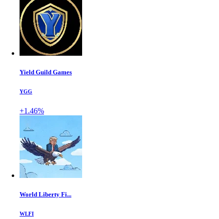
Yield Guild Games
YGG
+1.46%
World Liberty Fi...
WLFI