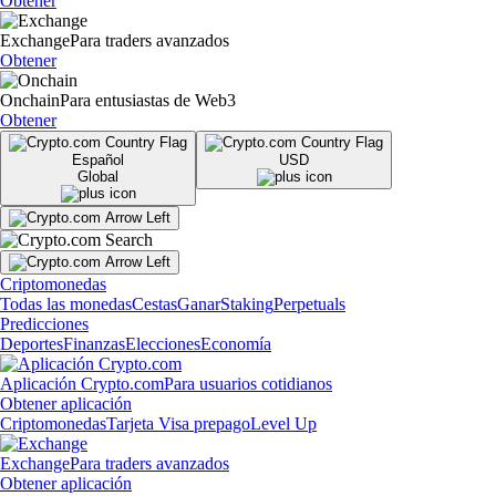
Obtener
Exchange
Para traders avanzados
Obtener
Onchain
Para entusiastas de Web3
Obtener
Español
USD
Global
Criptomonedas
Todas las monedas
Cestas
Ganar
Staking
Perpetuals
Predicciones
Deportes
Finanzas
Elecciones
Economía
Aplicación Crypto.com
Para usuarios cotidianos
Obtener aplicación
Criptomonedas
Tarjeta Visa prepago
Level Up
Exchange
Para traders avanzados
Obtener aplicación