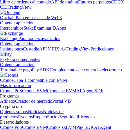
Libro de órdenes al contado
API de trading
Futuros perpetuos
CDCX
CLI
TradingView
Onchain
Para entusiastas de Web3
Obtener aplicación
Intercambios
Stake
Examinar DApps
Exchange
Para traders avanzados
Obtener aplicación
Instituciones
Custodia
API Y FIX 4.4
TradingView
Predicciones
Pay
Para comerciantes
Obtener aplicación
Terminal de pago
Pay SDK
Complementos de comercio electrónico
Cronos
Capa 1 compatible con EVM
Más información
Cronos PoS
Cronos EVM
Cronos zkEVM
AI Agent SDK
Programas
Afiliado
Creador de mercado
Portal VIP
Crypto.com
Quiénes somos
Noticias
Noticias de
productos
Eventos
Empleo
Socios
Seguridad
Licencias
Desarrolladores
Cronos PoS
Cronos EVM
Cronos zkEVM
Pay SDK
AI Agent