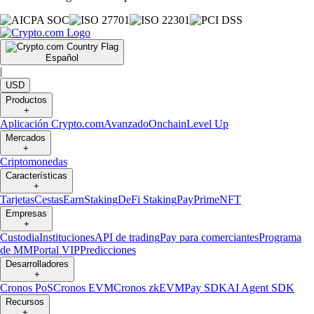
Español
|
USD
Productos
+
Aplicación Crypto.com
Avanzado
Onchain
Level Up
Mercados
+
Criptomonedas
Características
+
Tarjetas
Cestas
Earn
Staking
DeFi Staking
Pay
Prime
NFT
Empresas
+
Custodia
Instituciones
API de trading
Pay para comerciantes
Programa
de MM
Portal VIP
Predicciones
Desarrolladores
+
Cronos PoS
Cronos EVM
Cronos zkEVM
Pay SDK
AI Agent SDK
Recursos
+