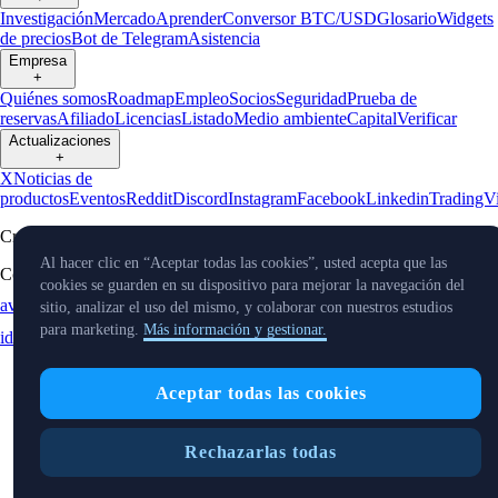
Investigación
Mercado
Aprender
Conversor BTC/USD
Glosario
Widgets
de precios
Bot de Telegram
Asistencia
Empresa
+
Quiénes somos
Roadmap
Empleo
Socios
Seguridad
Prueba de
reservas
Afiliado
Licencias
Listado
Medio ambiente
Capital
Verificar
Actualizaciones
+
X
Noticias de
productos
Eventos
Reddit
Discord
Instagram
Facebook
Linkedin
TradingV
Cryptocurrency in Every Wallet™
Al hacer clic en “Aceptar todas las cookies”, usted acepta que las
Copyright © 2024 - 2026 Crypto.com. Todos los derechos reservados.
cookies se guarden en su dispositivo para mejorar la navegación del
aviso de privacidad
Estado
Ubicación e
Preferencias de cookies
sitio, analizar el uso del mismo, y colaborar con nuestros estudios
para marketing.
Más información y gestionar.
idioma
Aceptar todas las cookies
Rechazarlas todas