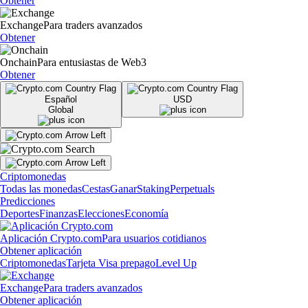
Obtener
Exchange
Para traders avanzados
Obtener
Onchain
Para entusiastas de Web3
Obtener
Español
USD
Global
Criptomonedas
Todas las monedas
Cestas
Ganar
Staking
Perpetuals
Predicciones
Deportes
Finanzas
Elecciones
Economía
Aplicación Crypto.com
Para usuarios cotidianos
Obtener aplicación
Criptomonedas
Tarjeta Visa prepago
Level Up
Exchange
Para traders avanzados
Obtener aplicación