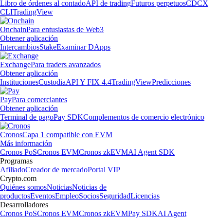
Libro de órdenes al contado
API de trading
Futuros perpetuos
CDCX
CLI
TradingView
Onchain
Para entusiastas de Web3
Obtener aplicación
Intercambios
Stake
Examinar DApps
Exchange
Para traders avanzados
Obtener aplicación
Instituciones
Custodia
API Y FIX 4.4
TradingView
Predicciones
Pay
Para comerciantes
Obtener aplicación
Terminal de pago
Pay SDK
Complementos de comercio electrónico
Cronos
Capa 1 compatible con EVM
Más información
Cronos PoS
Cronos EVM
Cronos zkEVM
AI Agent SDK
Programas
Afiliado
Creador de mercado
Portal VIP
Crypto.com
Quiénes somos
Noticias
Noticias de
productos
Eventos
Empleo
Socios
Seguridad
Licencias
Desarrolladores
Cronos PoS
Cronos EVM
Cronos zkEVM
Pay SDK
AI Agent