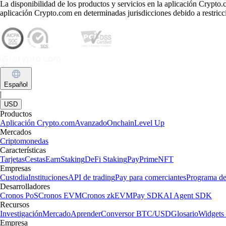
La disponibilidad de los productos y servicios en la aplicación Crypto.c
aplicación Crypto.com en determinadas jurisdicciones debido a restricci
Español
|
USD
Productos
Aplicación Crypto.com
Avanzado
Onchain
Level Up
Mercados
Criptomonedas
Características
Tarjetas
Cestas
Earn
Staking
DeFi Staking
Pay
Prime
NFT
Empresas
Custodia
Instituciones
API de trading
Pay para comerciantes
Programa 
Desarrolladores
Cronos PoS
Cronos EVM
Cronos zkEVM
Pay SDK
AI Agent SDK
Recursos
Investigación
Mercado
Aprender
Conversor BTC/USD
Glosario
Widgets 
Empresa