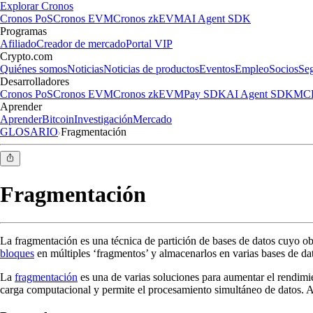
Explorar Cronos
Cronos PoS
Cronos EVM
Cronos zkEVM
AI Agent SDK
Programas
Afiliado
Creador de mercado
Portal VIP
Crypto.com
Quiénes somos
Noticias
Noticias de productos
Eventos
Empleo
Socios
Se
Desarrolladores
Cronos PoS
Cronos EVM
Cronos zkEVM
Pay SDK
AI Agent SDK
MCP
Aprender
Aprender
Bitcoin
Investigación
Mercado
GLOSARIO
Fragmentación
Fragmentación
La fragmentación es una técnica de partición de bases de datos cuyo ob
bloques
en múltiples ‘fragmentos’ y almacenarlos en varias bases de da
La
fragmentación
es una de varias soluciones para aumentar el rendimie
carga computacional y permite el procesamiento simultáneo de datos. A