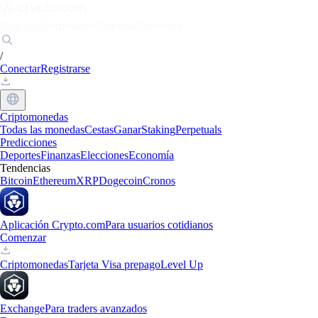
Mercados
Particulares
Empresas
Descubrir
/
Conectar
Registrarse
Criptomonedas
Todas las monedas
Cestas
Ganar
Staking
Perpetuals
Predicciones
Deportes
Finanzas
Elecciones
Economía
Tendencias
Bitcoin
Ethereum
XRP
Dogecoin
Cronos
Aplicación Crypto.com
Para usuarios cotidianos
Comenzar
Criptomonedas
Tarjeta Visa prepago
Level Up
Exchange
Para traders avanzados