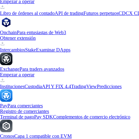
Empezar a operar
Libro de órdenes al contado
API de trading
Futuros perpetuos
CDCX C
Onchain
Para entusiastas de Web3
Obtener extensión
Intercambios
Stake
Examinar DApps
Exchange
Para traders avanzados
Empezar a operar
Instituciones
Custodia
API Y FIX 4.4
TradingView
Predicciones
Pay
Para comerciantes
Registro de comerciantes
Terminal de pago
Pay SDK
Complementos de comercio electrónico
Cronos
Capa 1 compatible con EVM