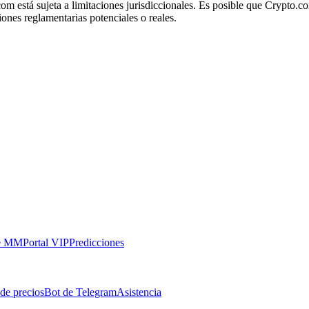
om está sujeta a limitaciones jurisdiccionales. Es posible que Crypto.co
ones reglamentarias potenciales o reales.
de MM
Portal VIP
Predicciones
de precios
Bot de Telegram
Asistencia