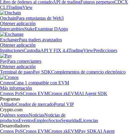
Libro de órdenes al contado
API de trading
Futuros perpetuos
CDCX
CLI
TradingView
Onchain
Para entusiastas de Web3
Obtener aplicación
Intercambios
Stake
Examinar DApps
Exchange
Para traders avanzados
Obtener aplicación
Instituciones
Custodia
API Y FIX 4.4
TradingView
Predicciones
Pay
Para comerciantes
Obtener aplicación
Terminal de pago
Pay SDK
Complementos de comercio electrónico
Cronos
Capa 1 compatible con EVM
Más información
Cronos PoS
Cronos EVM
Cronos zkEVM
AI Agent SDK
Programas
Afiliado
Creador de mercado
Portal VIP
Crypto.com
Quiénes somos
Noticias
Noticias de
productos
Eventos
Empleo
Socios
Seguridad
Licencias
Desarrolladores
Cronos PoS
Cronos EVM
Cronos zkEVM
Pay SDK
AI Agent