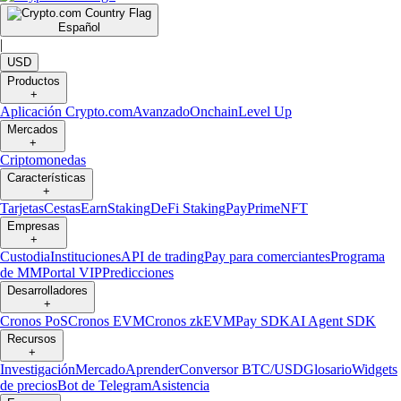
Español
|
USD
Productos
+
Aplicación Crypto.com
Avanzado
Onchain
Level Up
Mercados
+
Criptomonedas
Características
+
Tarjetas
Cestas
Earn
Staking
DeFi Staking
Pay
Prime
NFT
Empresas
+
Custodia
Instituciones
API de trading
Pay para comerciantes
Programa
de MM
Portal VIP
Predicciones
Desarrolladores
+
Cronos PoS
Cronos EVM
Cronos zkEVM
Pay SDK
AI Agent SDK
Recursos
+
Investigación
Mercado
Aprender
Conversor BTC/USD
Glosario
Widgets
de precios
Bot de Telegram
Asistencia