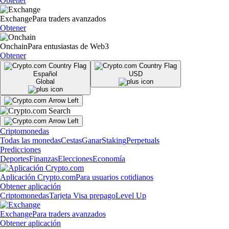
Obtener
Exchange
Para traders avanzados
Obtener
Onchain
Para entusiastas de Web3
Obtener
Español
USD
Global
Criptomonedas
Todas las monedas
Cestas
Ganar
Staking
Perpetuals
Predicciones
Deportes
Finanzas
Elecciones
Economía
Aplicación Crypto.com
Para usuarios cotidianos
Obtener aplicación
Criptomonedas
Tarjeta Visa prepago
Level Up
Exchange
Para traders avanzados
Obtener aplicación