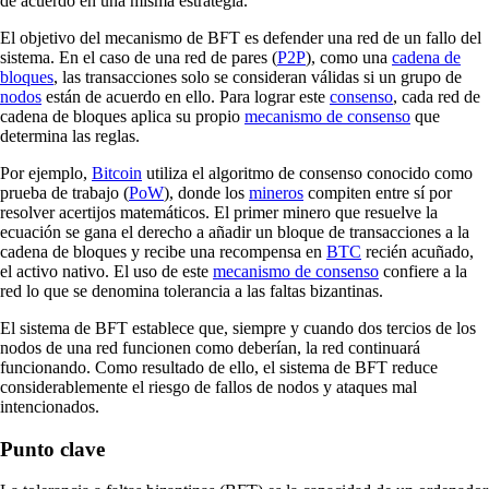
de acuerdo en una misma estrategia.
El objetivo del mecanismo de BFT es defender una red de un fallo del
sistema. En el caso de una red de pares (
P2P
), como una
cadena de
bloques
, las transacciones solo se consideran válidas si un grupo de
nodos
están de acuerdo en ello. Para lograr este
consenso
, cada red de
cadena de bloques aplica su propio
mecanismo de consenso
que
determina las reglas.
Por ejemplo,
Bitcoin
utiliza el algoritmo de consenso conocido como
prueba de trabajo (
PoW
), donde los
mineros
compiten entre sí por
resolver acertijos matemáticos. El primer minero que resuelve la
ecuación se gana el derecho a añadir un bloque de transacciones a la
cadena de bloques y recibe una recompensa en
BTC
recién acuñado,
el activo nativo. El uso de este
mecanismo de consenso
confiere a la
red lo que se denomina tolerancia a las faltas bizantinas.
El sistema de BFT establece que, siempre y cuando dos tercios de los
nodos de una red funcionen como deberían, la red continuará
funcionando. Como resultado de ello, el sistema de BFT reduce
considerablemente el riesgo de fallos de nodos y ataques mal
intencionados.
Punto clave