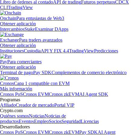
Libro de órdenes al contado
API de trading
Futuros perpetuos
CDCX
CLI
TradingView
Onchain
Para entusiastas de Web3
Obtener aplicación
Intercambios
Stake
Examinar DApps
Exchange
Para traders avanzados
Obtener aplicación
Instituciones
Custodia
API Y FIX 4.4
TradingView
Predicciones
Pay
Para comerciantes
Obtener aplicación
Terminal de pago
Pay SDK
Complementos de comercio electrónico
Cronos
Capa 1 compatible con EVM
Más información
Cronos PoS
Cronos EVM
Cronos zkEVM
AI Agent SDK
Programas
Afiliado
Creador de mercado
Portal VIP
Crypto.com
Quiénes somos
Noticias
Noticias de
productos
Eventos
Empleo
Socios
Seguridad
Licencias
Desarrolladores
Cronos PoS
Cronos EVM
Cronos zkEVM
Pay SDK
AI Agent