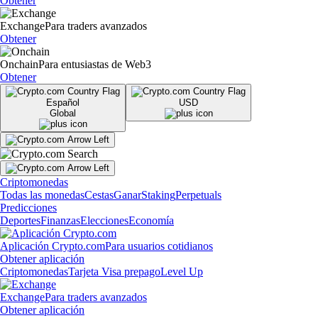
Obtener
Exchange
Para traders avanzados
Obtener
Onchain
Para entusiastas de Web3
Obtener
Español
USD
Global
Criptomonedas
Todas las monedas
Cestas
Ganar
Staking
Perpetuals
Predicciones
Deportes
Finanzas
Elecciones
Economía
Aplicación Crypto.com
Para usuarios cotidianos
Obtener aplicación
Criptomonedas
Tarjeta Visa prepago
Level Up
Exchange
Para traders avanzados
Obtener aplicación