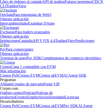
Libro de órdenes al contado
API de trading
Futuros perpetuos
CDCX
CLI
TradingView
Onchain
Para entusiastas de Web3
Obtener aplicación
Intercambios
Stake
Examinar DApps
Exchange
Para traders avanzados
Obtener aplicación
Instituciones
Custodia
API Y FIX 4.4
TradingView
Predicciones
Pay
Para comerciantes
Obtener aplicación
Terminal de pago
Pay SDK
Complementos de comercio electrónico
Cronos
Capa 1 compatible con EVM
Más información
Cronos PoS
Cronos EVM
Cronos zkEVM
AI Agent SDK
Programas
Afiliado
Creador de mercado
Portal VIP
Crypto.com
Quiénes somos
Noticias
Noticias de
productos
Eventos
Empleo
Socios
Seguridad
Licencias
Desarrolladores
Cronos PoS
Cronos EVM
Cronos zkEVM
Pay SDK
AI Agent