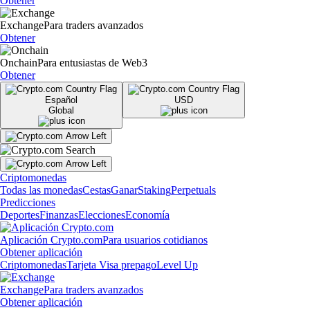
Obtener
Exchange
Para traders avanzados
Obtener
Onchain
Para entusiastas de Web3
Obtener
Español
USD
Global
Criptomonedas
Todas las monedas
Cestas
Ganar
Staking
Perpetuals
Predicciones
Deportes
Finanzas
Elecciones
Economía
Aplicación Crypto.com
Para usuarios cotidianos
Obtener aplicación
Criptomonedas
Tarjeta Visa prepago
Level Up
Exchange
Para traders avanzados
Obtener aplicación