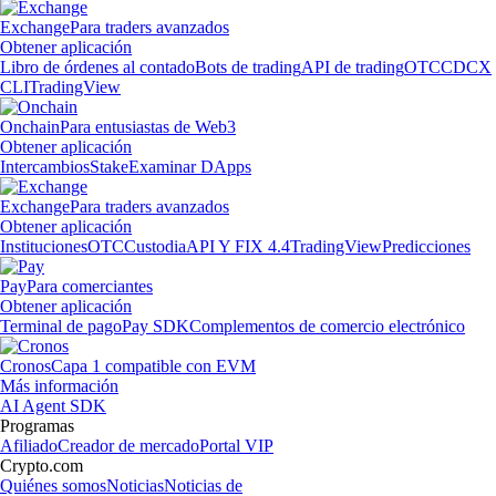
Exchange
Para traders avanzados
Obtener aplicación
Libro de órdenes al contado
Bots de trading
API de trading
OTC
CDCX
CLI
TradingView
Onchain
Para entusiastas de Web3
Obtener aplicación
Intercambios
Stake
Examinar DApps
Exchange
Para traders avanzados
Obtener aplicación
Instituciones
OTC
Custodia
API Y FIX 4.4
TradingView
Predicciones
Pay
Para comerciantes
Obtener aplicación
Terminal de pago
Pay SDK
Complementos de comercio electrónico
Cronos
Capa 1 compatible con EVM
Más información
AI Agent SDK
Programas
Afiliado
Creador de mercado
Portal VIP
Crypto.com
Quiénes somos
Noticias
Noticias de