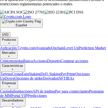
restricciones reglamentarias potenciales o reales.
Español
|
USD
Productos
+
Aplicación Crypto.com
Avanzado
Onchain
Level Up
Prediction Market
Mercados
+
Criptomonedas
Banca
Acciones
Deportes
Comprar acciones
Características
+
Tarjetas
Cestas
Earn
Staking
DeFi Staking
Pay
Prime
Opciones
UpDown
Opciones de strike
Derivados
NFT
IRAs
Empresas
+
Custodia
Instituciones
API de trading
Pay para comerciantes
Programa
de MM
Portal VIP
Predicciones
Desarrolladores
+