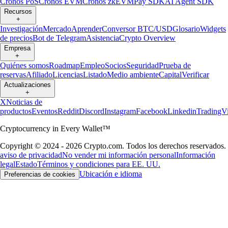
Cronos PoS
Cronos EVM
Cronos zkEVM
Pay SDK
AI Agent SDK
Recursos
+
Investigación
Mercado
Aprender
Conversor BTC/USD
Glosario
Widgets
de precios
Bot de Telegram
Asistencia
Crypto Overview
Empresa
+
Quiénes somos
Roadmap
Empleo
Socios
Seguridad
Prueba de
reservas
Afiliado
Licencias
Listado
Medio ambiente
Capital
Verificar
Actualizaciones
+
X
Noticias de
productos
Eventos
Reddit
Discord
Instagram
Facebook
Linkedin
TradingV
Cryptocurrency in Every Wallet™
Copyright © 2024 - 2026 Crypto.com. Todos los derechos reservados.
aviso de privacidad
No vender mi información personal
Información
legal
Estado
Términos y condiciones para EE. UU.
Ubicación e idioma
Preferencias de cookies