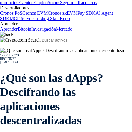
productos
Eventos
Empleo
Socios
Seguridad
Licencias
Desarrolladores
Cronos PoS
Cronos EVM
Cronos zkEVM
Pay SDK
AI Agent
SDK
MCP Servers
Trading Skill Repo
Aprender
Aprender
Bitcoin
Investigación
Mercado
17 OCT 2023
|
BEGINNER
|
5
MIN READ
¿Qué son las dApps?
Descifrando las
aplicaciones
descentralizadas