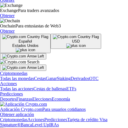
Obtener
Exchange
Para traders avanzados
Obtener
Onchain
Para entusiastas de Web3
Obtener
Español
USD
Estados Unidos
Criptomonedas
Todas las monedas
Cestas
Ganar
Staking
Derivados
OTC
Acciones
Todas las acciones
Cestas de ballenas
ETFs
Predicciones
Deportes
Finanzas
Elecciones
Economía
Aplicación Crypto.com
Para usuarios cotidianos
Obtener aplicación
Criptomonedas
Acciones
Predicciones
Tarjeta de crédito Visa
Signature®
Banca
Level Up
IRAs