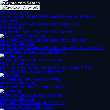
Criptomonedas
Todas las monedas
Cestas
Ganar
Staking
Derivados
OTC
Acciones
Todas las acciones
Cestas de ballenas
ETFs
Predicciones
Deportes
Finanzas
Elecciones
Economía
Aplicación Crypto.com
Para usuarios cotidianos
Obtener aplicación
Criptomonedas
Acciones
Predicciones
Tarjeta de crédito
Visa Signature®
Banca
Level Up
IRAs
Exchange
Para traders avanzados
Obtener aplicación
Libro de órdenes al contado
Bots de trading
API de
trading
OTC
CDCX CLI
TradingView
Onchain
Para entusiastas de Web3
Obtener aplicación
Intercambios
Stake
Examinar DApps
Exchange
Para traders avanzados
Obtener aplicación
Instituciones
OTC
Custodia
API Y FIX
4.4
TradingView
Predicciones