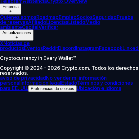
Telegram
Asistencia
Crypto Overview
Empresa
+
Quiénes somos
Roadmap
Empleo
Socios
Seguridad
Prueba
de reservas
Afiliado
Licencias
Listado
Medio
ambiente
Capital
Verificar
Actualizaciones
+
X
Noticias de
productos
Eventos
Reddit
Discord
Instagram
Facebook
Linked
Cryptocurrency in Every Wallet™
Copyright © 2024 - 2026 Crypto.com. Todos los derechos
reservados.
aviso de privacidad
No vender mi información
personal
Información legal
Estado
Términos y condiciones
para EE. UU.
Ubicación e idioma
Preferencias de cookies