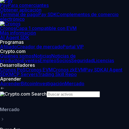
Pay
Para comerciantes
Obtener aplicación
Terminal de pago
Pay SDK
Complementos de comercio
electrónico
Cronos
Capa 1 compatible con EVM
Más información
AI Agent SDK
Programas
Afiliado
Creador de mercado
Portal VIP
Crypto.com
Quiénes somos
Noticias
Noticias de
productos
Eventos
Empleo
Socios
Seguridad
Licencias
Desarrolladores
Cronos PoS
Cronos EVM
Cronos zkEVM
Pay SDK
AI Agent
SDK
MCP Servers
Trading Skill Repo
Aprender
Aprender
Bitcoin
Investigación
Mercado
Mercado