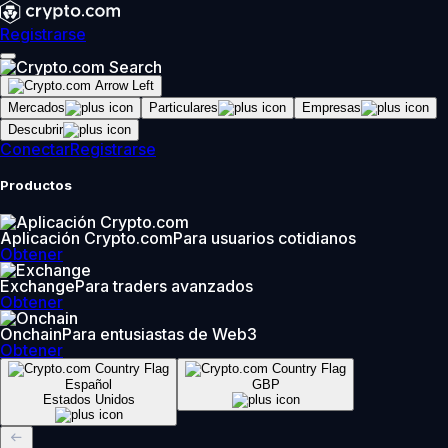
Registrarse
Mercados
Particulares
Empresas
Descubrir
Conectar
Registrarse
Productos
Aplicación Crypto.com
Para usuarios cotidianos
Obtener
Exchange
Para traders avanzados
Obtener
Onchain
Para entusiastas de Web3
Obtener
Español
GBP
Estados Unidos