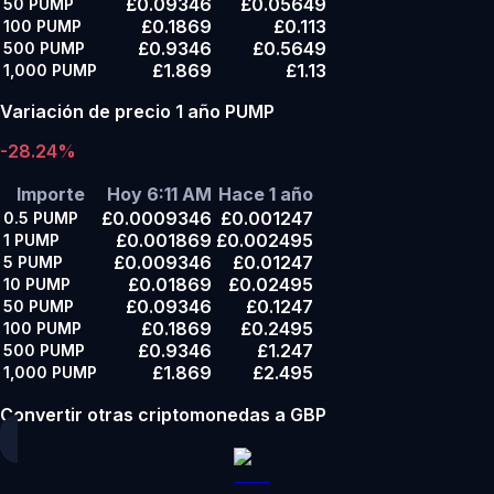
£0.09346
£0.05649
50
PUMP
£0.1869
£0.113
100
PUMP
£0.9346
£0.5649
500
PUMP
£1.869
£1.13
1,000
PUMP
Variación de precio 1 año PUMP
-28.24%
Importe
Hoy 6:11 AM
Hace 1 año
£0.0009346
£0.001247
0.5
PUMP
£0.001869
£0.002495
1
PUMP
£0.009346
£0.01247
5
PUMP
£0.01869
£0.02495
10
PUMP
£0.09346
£0.1247
50
PUMP
£0.1869
£0.2495
100
PUMP
£0.9346
£1.247
500
PUMP
£1.869
£2.495
1,000
PUMP
Convertir otras criptomonedas a GBP