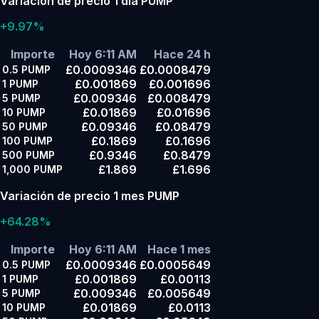
Variación de precio 1 día PUMP
+9.97%
Importe
Hoy 6:11 AM
Hace 24 h
£0.0009346
£0.0008479
0.5
PUMP
£0.001869
£0.001696
1
PUMP
£0.009346
£0.008479
5
PUMP
£0.01869
£0.01696
10
PUMP
£0.09346
£0.08479
50
PUMP
£0.1869
£0.1696
100
PUMP
£0.9346
£0.8479
500
PUMP
£1.869
£1.696
1,000
PUMP
Variación de precio 1 mes PUMP
+64.28%
Importe
Hoy 6:11 AM
Hace 1 mes
£0.0009346
£0.0005649
0.5
PUMP
£0.001869
£0.00113
1
PUMP
£0.009346
£0.005649
5
PUMP
£0.01869
£0.0113
10
PUMP