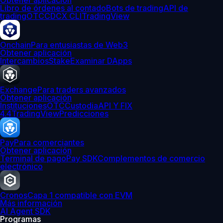
Obtener aplicación
Libro de órdenes al contado
Bots de trading
API de
trading
OTC
CDCX CLI
TradingView
Onchain
Para entusiastas de Web3
Obtener aplicación
Intercambios
Stake
Examinar DApps
Exchange
Para traders avanzados
Obtener aplicación
Instituciones
OTC
Custodia
API Y FIX
4.4
TradingView
Predicciones
Pay
Para comerciantes
Obtener aplicación
Terminal de pago
Pay SDK
Complementos de comercio
electrónico
Cronos
Capa 1 compatible con EVM
Más información
AI Agent SDK
Programas