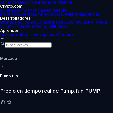
Afiliado
Creador de mercado
Portal VIP
Crypto.com
Quiénes somos
Noticias
Noticias de
productos
Eventos
Empleo
Socios
Seguridad
Licencias
Desarrolladores
Cronos PoS
Cronos EVM
Cronos zkEVM
Pay SDK
AI Agent
SDK
MCP Servers
Trading Skill Repo
Aprender
Aprender
Bitcoin
Investigación
Mercado
Mercado
Pump.fun
Precio en tiempo real de Pump.fun PUMP