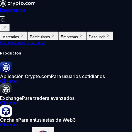
Registrarse
Mercados
Particulares
Empresas
Descubrir
Conectar
Registrarse
Productos
Aplicación Crypto.com
Para usuarios cotidianos
Obtener
Exchange
Para traders avanzados
Obtener
Onchain
Para entusiastas de Web3
Obtener