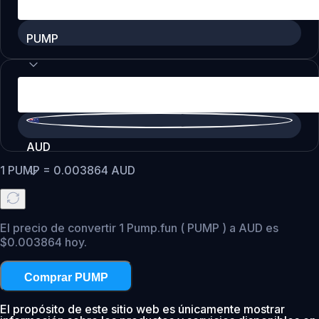
PUMP
AUD
1
PUMP
=
0.003864
AUD
El precio de convertir 1 Pump.fun ( PUMP ) a AUD es
$0.003864 hoy.
Comprar PUMP
El propósito de este sitio web es únicamente mostrar