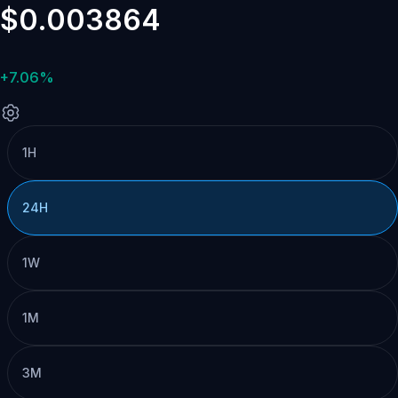
$0.003864
+7.06%
1H
24H
1W
1M
3M