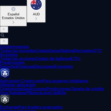
Español
AUD
Estados Unidos
Criptomonedas
Todas las monedas
Cestas
Ganar
Staking
Derivados
OTC
Acciones
Todas las acciones
Cestas de ballenas
ETFs
Predicciones
Deportes
Finanzas
Elecciones
Economía
Aplicación Crypto.com
Para usuarios cotidianos
Obtener aplicación
Criptomonedas
Acciones
Predicciones
Tarjeta de crédito
Visa Signature®
Banca
Level Up
IRAs
Exchange
Para traders avanzados