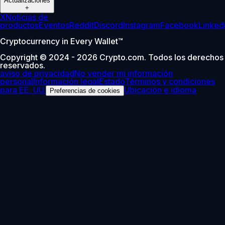
Actualizaciones
+
X
Noticias de
productos
Eventos
Reddit
Discord
Instagram
Facebook
Linked
Cryptocurrency in Every Wallet™
Copyright © 2024 - 2026 Crypto.com. Todos los derechos
reservados.
aviso de privacidad
No vender mi información
personal
Información legal
Estado
Términos y condiciones
para EE. UU.
Ubicación e idioma
Preferencias de cookies