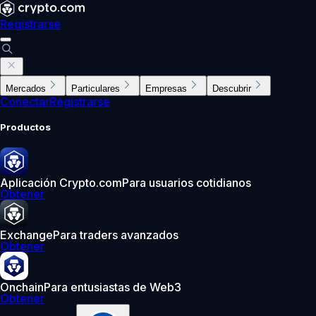
Registrarse
Mercados
Particulares
Empresas
Descubrir
Conectar
Registrarse
Productos
Aplicación Crypto.com
Para usuarios cotidianos
Obtener
Exchange
Para traders avanzados
Obtener
Onchain
Para entusiastas de Web3
Obtener