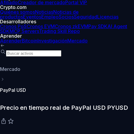
Afiliado
Creador de mercado
Portal VIP
Crypto.com
Quiénes somos
Noticias
Noticias de
productos
Eventos
Empleo
Socios
Seguridad
Licencias
Desarrolladores
Cronos PoS
Cronos EVM
Cronos zkEVM
Pay SDK
AI Agent
SDK
MCP Servers
Trading Skill Repo
Aprender
Aprender
Bitcoin
Investigación
Mercado
Mercado
PayPal USD
Precio en tiempo real de PayPal USD PYUSD