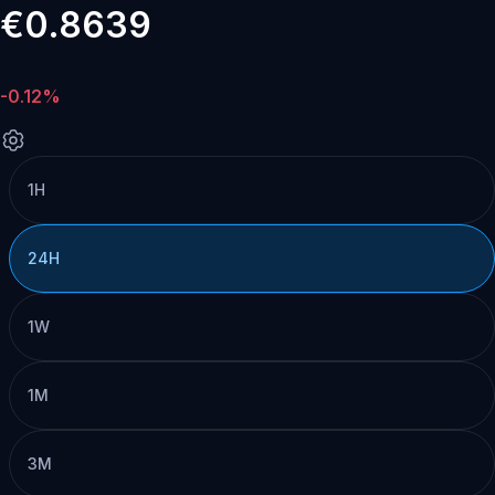
€0.8639
-0.12%
1H
24H
1W
1M
3M