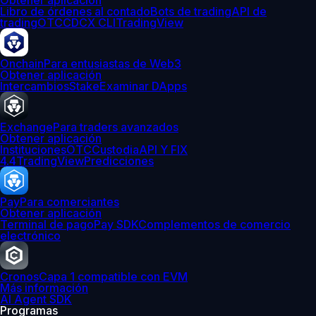
Obtener aplicación
Libro de órdenes al contado
Bots de trading
API de
trading
OTC
CDCX CLI
TradingView
Onchain
Para entusiastas de Web3
Obtener aplicación
Intercambios
Stake
Examinar DApps
Exchange
Para traders avanzados
Obtener aplicación
Instituciones
OTC
Custodia
API Y FIX
4.4
TradingView
Predicciones
Pay
Para comerciantes
Obtener aplicación
Terminal de pago
Pay SDK
Complementos de comercio
electrónico
Cronos
Capa 1 compatible con EVM
Más información
AI Agent SDK
Programas