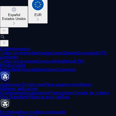
Español
EUR
Estados Unidos
Criptomonedas
Todas las monedas
Cestas
Ganar
Staking
Derivados
OTC
Acciones
Todas las acciones
Cestas de ballenas
ETFs
Predicciones
Deportes
Finanzas
Elecciones
Economía
Aplicación Crypto.com
Para usuarios cotidianos
Obtener aplicación
Criptomonedas
Acciones
Predicciones
Tarjeta de crédito
Visa Signature®
Banca
Level Up
IRAs
Exchange
Para traders avanzados