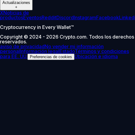
Actualizaciones
+
X
Noticias de
productos
Eventos
Reddit
Discord
Instagram
Facebook
Linked
Cryptocurrency in Every Wallet™
Copyright © 2024 - 2026 Crypto.com. Todos los derechos
reservados.
aviso de privacidad
No vender mi información
personal
Información legal
Estado
Términos y condiciones
para EE. UU.
Ubicación e idioma
Preferencias de cookies