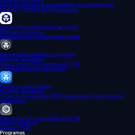
Obtener aplicación
Libro de órdenes al contado
Bots de trading
API de
trading
OTC
CDCX CLI
TradingView
Onchain
Para entusiastas de Web3
Obtener aplicación
Intercambios
Stake
Examinar DApps
Exchange
Para traders avanzados
Obtener aplicación
Instituciones
OTC
Custodia
API Y FIX
4.4
TradingView
Predicciones
Pay
Para comerciantes
Obtener aplicación
Terminal de pago
Pay SDK
Complementos de comercio
electrónico
Cronos
Capa 1 compatible con EVM
Más información
AI Agent SDK
Programas