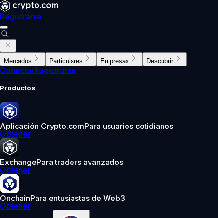
Registrarse
Mercados
Particulares
Empresas
Descubrir
Conectar
Registrarse
Productos
Aplicación Crypto.com
Para usuarios cotidianos
Obtener
Exchange
Para traders avanzados
Obtener
Onchain
Para entusiastas de Web3
Obtener