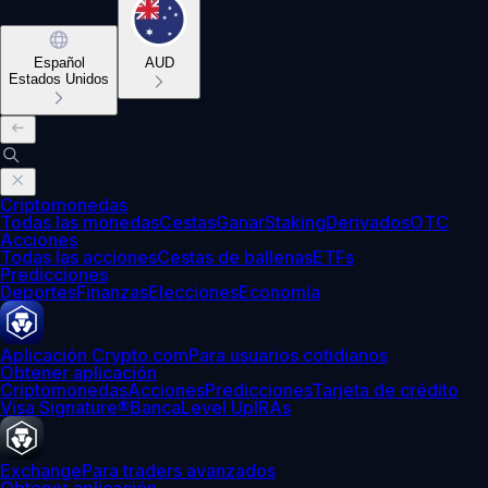
Español
AUD
Estados Unidos
Criptomonedas
Todas las monedas
Cestas
Ganar
Staking
Derivados
OTC
Acciones
Todas las acciones
Cestas de ballenas
ETFs
Predicciones
Deportes
Finanzas
Elecciones
Economía
Aplicación Crypto.com
Para usuarios cotidianos
Obtener aplicación
Criptomonedas
Acciones
Predicciones
Tarjeta de crédito
Visa Signature®
Banca
Level Up
IRAs
Exchange
Para traders avanzados