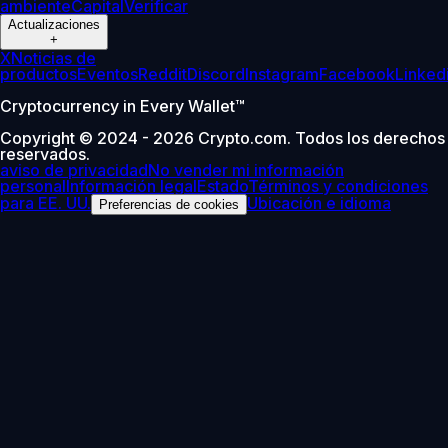
ambiente
Capital
Verificar
Actualizaciones
+
X
Noticias de
productos
Eventos
Reddit
Discord
Instagram
Facebook
Linked
Cryptocurrency in Every Wallet™
Copyright © 2024 - 2026 Crypto.com. Todos los derechos
reservados.
aviso de privacidad
No vender mi información
personal
Información legal
Estado
Términos y condiciones
para EE. UU.
Ubicación e idioma
Preferencias de cookies