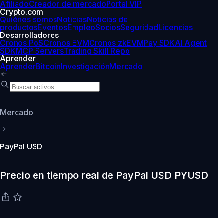
Afiliado
Creador de mercado
Portal VIP
Crypto.com
Quiénes somos
Noticias
Noticias de
productos
Eventos
Empleo
Socios
Seguridad
Licencias
Desarrolladores
Cronos PoS
Cronos EVM
Cronos zkEVM
Pay SDK
AI Agent
SDK
MCP Servers
Trading Skill Repo
Aprender
Aprender
Bitcoin
Investigación
Mercado
Mercado
PayPal USD
Precio en tiempo real de PayPal USD PYUSD