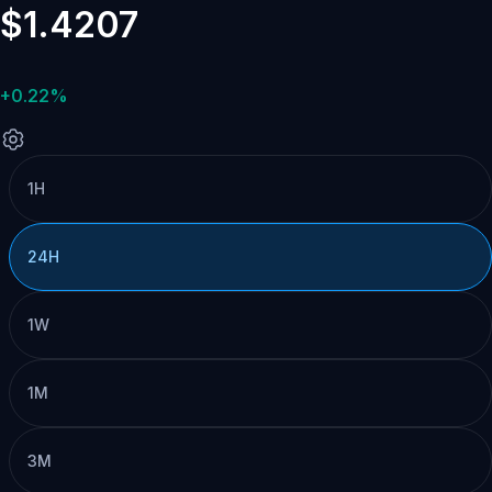
$1.4207
+0.22%
1H
24H
1W
1M
3M