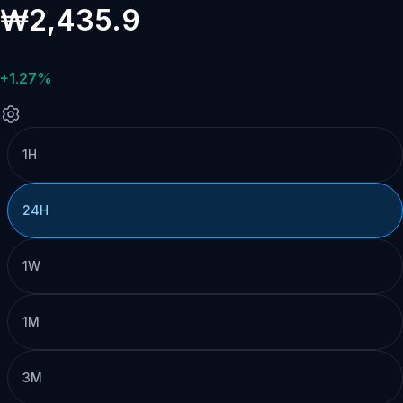
₩2,435.9
+1.27%
1H
24H
1W
1M
3M