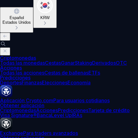
Español
KRW
Estados Unidos
Criptomonedas
Todas las monedas
Cestas
Ganar
Staking
Derivados
OTC
Acciones
Todas las acciones
Cestas de ballenas
ETFs
Predicciones
Deportes
Finanzas
Elecciones
Economía
Aplicación Crypto.com
Para usuarios cotidianos
Obtener aplicación
Criptomonedas
Acciones
Predicciones
Tarjeta de crédito
Visa Signature®
Banca
Level Up
IRAs
Exchange
Para traders avanzados