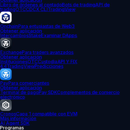
Obtener aplicación
Libro de órdenes al contado
Bots de trading
API de
trading
OTC
CDCX CLI
TradingView
Onchain
Para entusiastas de Web3
Obtener aplicación
Intercambios
Stake
Examinar DApps
Exchange
Para traders avanzados
Obtener aplicación
Instituciones
OTC
Custodia
API Y FIX
4.4
TradingView
Predicciones
Pay
Para comerciantes
Obtener aplicación
Terminal de pago
Pay SDK
Complementos de comercio
electrónico
Cronos
Capa 1 compatible con EVM
Más información
AI Agent SDK
Programas