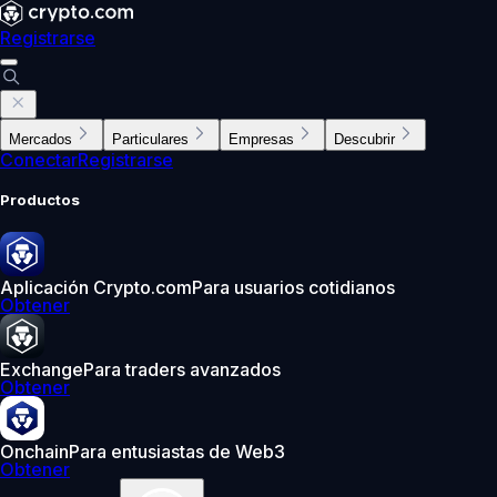
Registrarse
Mercados
Particulares
Empresas
Descubrir
Conectar
Registrarse
Productos
Aplicación Crypto.com
Para usuarios cotidianos
Obtener
Exchange
Para traders avanzados
Obtener
Onchain
Para entusiastas de Web3
Obtener