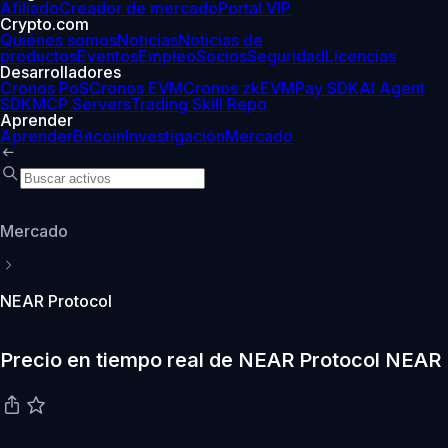
Afiliado
Creador de mercado
Portal VIP
Crypto.com
Quiénes somos
Noticias
Noticias de
productos
Eventos
Empleo
Socios
Seguridad
Licencias
Desarrolladores
Cronos PoS
Cronos EVM
Cronos zkEVM
Pay SDK
AI Agent
SDK
MCP Servers
Trading Skill Repo
Aprender
Aprender
Bitcoin
Investigación
Mercado
Mercado
NEAR Protocol
Precio en tiempo real de NEAR Protocol NEAR