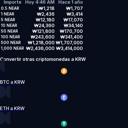
Importe
Hoy 4:46 AM
Hace 1 año
₩1,218
₩1,707
0.5
NEAR
₩2,436
₩3,414
1
NEAR
₩12,180
₩17,070
5
NEAR
₩24,360
₩34,140
10
NEAR
₩121,800
₩170,700
50
NEAR
₩243,600
₩341,400
100
NEAR
₩1,218,000
₩1,707,000
500
NEAR
₩2,436,000
₩3,414,000
1,000
NEAR
Convertir otras criptomonedas a KRW
BTC a KRW
ETH a KRW