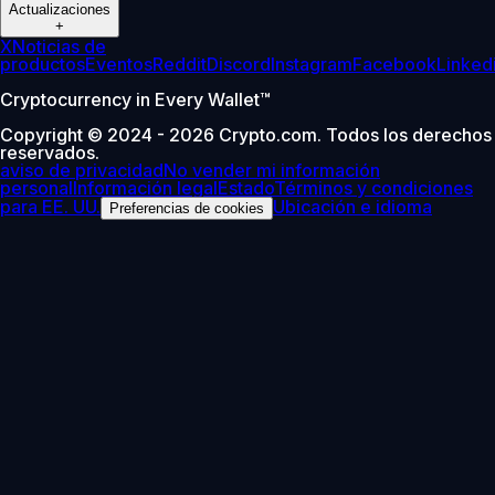
Actualizaciones
+
X
Noticias de
productos
Eventos
Reddit
Discord
Instagram
Facebook
Linked
Cryptocurrency in Every Wallet™
Copyright © 2024 - 2026 Crypto.com. Todos los derechos
reservados.
aviso de privacidad
No vender mi información
personal
Información legal
Estado
Términos y condiciones
para EE. UU.
Ubicación e idioma
Preferencias de cookies