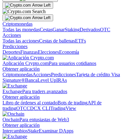
Criptomonedas
Todas las monedas
Cestas
Ganar
Staking
Derivados
OTC
Acciones
Todas las acciones
Cestas de ballenas
ETFs
Predicciones
Deportes
Finanzas
Elecciones
Economía
Aplicación Crypto.com
Para usuarios cotidianos
Obtener aplicación
Criptomonedas
Acciones
Predicciones
Tarjeta de crédito Visa
Signature®
Banca
Level Up
IRAs
Exchange
Para traders avanzados
Obtener aplicación
Libro de órdenes al contado
Bots de trading
API de
trading
OTC
CDCX CLI
TradingView
Onchain
Para entusiastas de Web3
Obtener aplicación
Intercambios
Stake
Examinar DApps