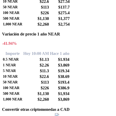
$22.6
$27.54
10
NEAR
$113
$137.7
50
NEAR
$226
$275.4
100
NEAR
$1,130
$1,377
500
NEAR
$2,260
$2,754
1,000
NEAR
Variación de precio 1 año NEAR
-41.94%
Importe
Hoy 10:00 AM
Hace 1 año
$1.13
$1.934
0.5
NEAR
$2.26
$3.869
1
NEAR
$11.3
$19.34
5
NEAR
$22.6
$38.69
10
NEAR
$113
$193.4
50
NEAR
$226
$386.9
100
NEAR
$1,130
$1,934
500
NEAR
$2,260
$3,869
1,000
NEAR
Convertir otras criptomonedas a CAD