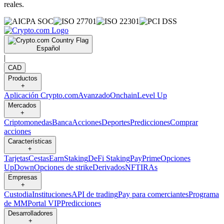
reales.
Español
|
CAD
Productos
+
Aplicación Crypto.com
Avanzado
Onchain
Level Up
Mercados
+
Criptomonedas
Banca
Acciones
Deportes
Predicciones
Comprar
acciones
Características
+
Tarjetas
Cestas
Earn
Staking
DeFi Staking
Pay
Prime
Opciones
UpDown
Opciones de strike
Derivados
NFT
IRAs
Empresas
+
Custodia
Instituciones
API de trading
Pay para comerciantes
Programa
de MM
Portal VIP
Predicciones
Desarrolladores
+