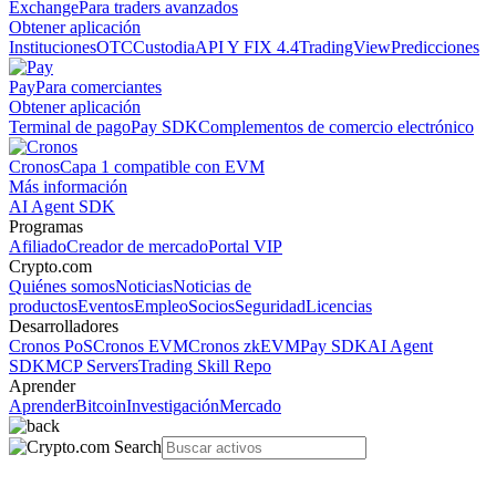
Exchange
Para traders avanzados
Obtener aplicación
Instituciones
OTC
Custodia
API Y FIX 4.4
TradingView
Predicciones
Pay
Para comerciantes
Obtener aplicación
Terminal de pago
Pay SDK
Complementos de comercio electrónico
Cronos
Capa 1 compatible con EVM
Más información
AI Agent SDK
Programas
Afiliado
Creador de mercado
Portal VIP
Crypto.com
Quiénes somos
Noticias
Noticias de
productos
Eventos
Empleo
Socios
Seguridad
Licencias
Desarrolladores
Cronos PoS
Cronos EVM
Cronos zkEVM
Pay SDK
AI Agent
SDK
MCP Servers
Trading Skill Repo
Aprender
Aprender
Bitcoin
Investigación
Mercado