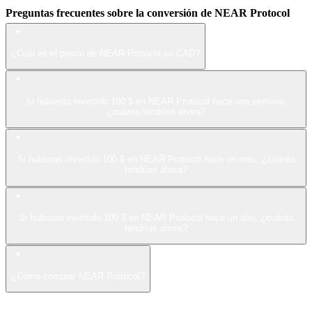
Preguntas frecuentes sobre la conversión de NEAR Protocol
¿Cuál es el precio de NEAR Protocol en CAD?
Si hubieras invertido 100 $ en NEAR Protocol hace una semana,
¿cuánto tendrías ahora?
Si hubieras invertido 100 $ en NEAR Protocol hace un mes, ¿cuánto
tendrías ahora?
Si hubieras invertido 100 $ en NEAR Protocol hace un año, ¿cuánto
tendrías ahora?
¿Cómo comprar NEAR Protocol?