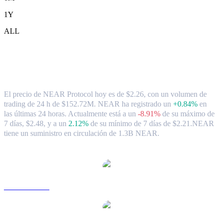
1Y
ALL
Tipo de cambio y datos del mercado de
NEAR Protocol ( NEAR ) a CAD
El precio de NEAR Protocol hoy es de $2.26, con un volumen de
trading de 24 h de $152.72M. NEAR ha registrado un
+0.84%
en
las últimas 24 horas.
Actualmente está a un
-8.91%
de su máximo de
7 días, $2.48,
y a un
2.12%
de su mínimo de 7 días de $2.21.
NEAR
tiene un suministro en circulación de 1.3B NEAR.
Pares de conversión de NEAR Protocol populares
NEAR a USD