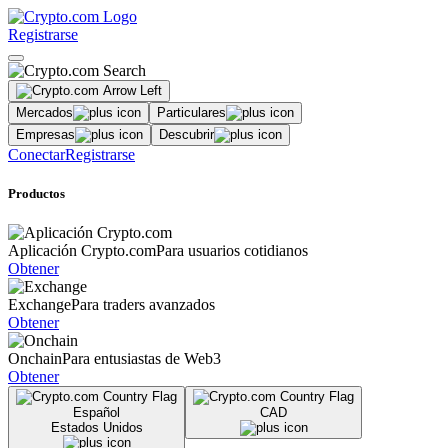
Registrarse
Mercados
Particulares
Empresas
Descubrir
Conectar
Registrarse
Productos
Aplicación Crypto.com
Para usuarios cotidianos
Obtener
Exchange
Para traders avanzados
Obtener
Onchain
Para entusiastas de Web3
Obtener
Español
CAD
Estados Unidos