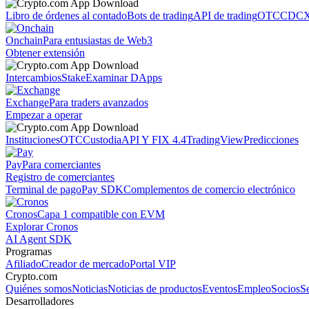
Libro de órdenes al contado
Bots de trading
API de trading
OTC
CDCX
Onchain
Para entusiastas de Web3
Obtener extensión
Intercambios
Stake
Examinar DApps
Exchange
Para traders avanzados
Empezar a operar
Instituciones
OTC
Custodia
API Y FIX 4.4
TradingView
Predicciones
Pay
Para comerciantes
Registro de comerciantes
Terminal de pago
Pay SDK
Complementos de comercio electrónico
Cronos
Capa 1 compatible con EVM
Explorar Cronos
AI Agent SDK
Programas
Afiliado
Creador de mercado
Portal VIP
Crypto.com
Quiénes somos
Noticias
Noticias de productos
Eventos
Empleo
Socios
S
Desarrolladores