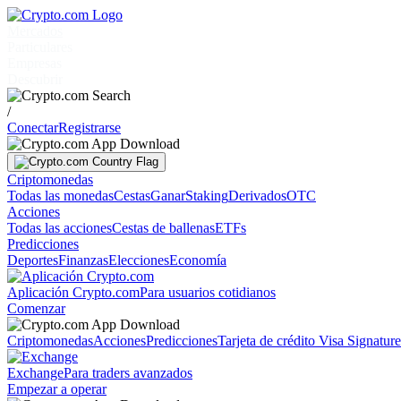
Mercados
Particulares
Empresas
Descubrir
/
Conectar
Registrarse
Criptomonedas
Todas las monedas
Cestas
Ganar
Staking
Derivados
OTC
Acciones
Todas las acciones
Cestas de ballenas
ETFs
Predicciones
Deportes
Finanzas
Elecciones
Economía
Aplicación Crypto.com
Para usuarios cotidianos
Comenzar
Criptomonedas
Acciones
Predicciones
Tarjeta de crédito Visa Signatur
Exchange
Para traders avanzados
Empezar a operar