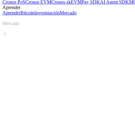
Cronos PoS
Cronos EVM
Cronos zkEVM
Pay SDK
AI Agent SDK
MC
Aprender
Aprender
Bitcoin
Investigación
Mercado
Mercado
Beldex
Precio en tiempo real de Beldex BDX