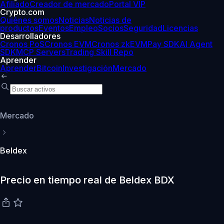
Afiliado
Creador de mercado
Portal VIP
Crypto.com
Quiénes somos
Noticias
Noticias de
productos
Eventos
Empleo
Socios
Seguridad
Licencias
Desarrolladores
Cronos PoS
Cronos EVM
Cronos zkEVM
Pay SDK
AI Agent
SDK
MCP Servers
Trading Skill Repo
Aprender
Aprender
Bitcoin
Investigación
Mercado
Mercado
Beldex
Precio en tiempo real de Beldex BDX