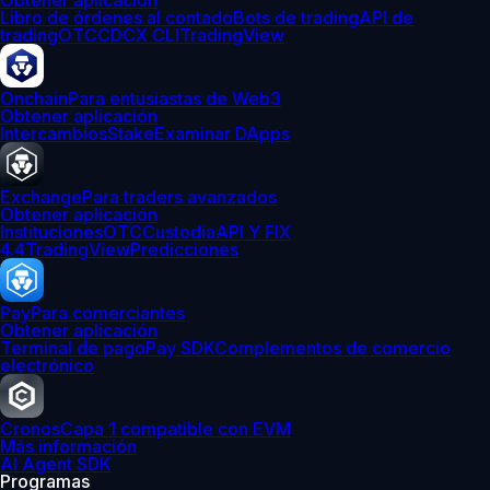
Obtener aplicación
Libro de órdenes al contado
Bots de trading
API de
trading
OTC
CDCX CLI
TradingView
Onchain
Para entusiastas de Web3
Obtener aplicación
Intercambios
Stake
Examinar DApps
Exchange
Para traders avanzados
Obtener aplicación
Instituciones
OTC
Custodia
API Y FIX
4.4
TradingView
Predicciones
Pay
Para comerciantes
Obtener aplicación
Terminal de pago
Pay SDK
Complementos de comercio
electrónico
Cronos
Capa 1 compatible con EVM
Más información
AI Agent SDK
Programas