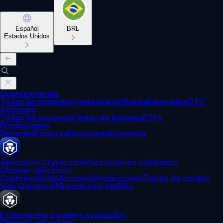
Español
BRL
Estados Unidos
Criptomonedas
Todas las monedas
Cestas
Ganar
Staking
Derivados
OTC
Acciones
Todas las acciones
Cestas de ballenas
ETFs
Predicciones
Deportes
Finanzas
Elecciones
Economía
Aplicación Crypto.com
Para usuarios cotidianos
Obtener aplicación
Criptomonedas
Acciones
Predicciones
Tarjeta de crédito
Visa Signature®
Banca
Level Up
IRAs
Exchange
Para traders avanzados