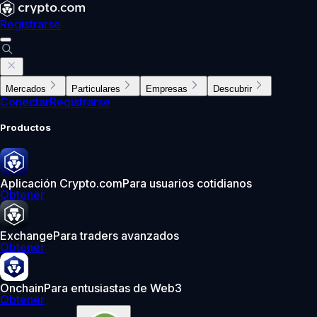
Registrarse
Mercados
Particulares
Empresas
Descubrir
Conectar
Registrarse
Productos
Aplicación Crypto.com
Para usuarios cotidianos
Obtener
Exchange
Para traders avanzados
Obtener
Onchain
Para entusiastas de Web3
Obtener