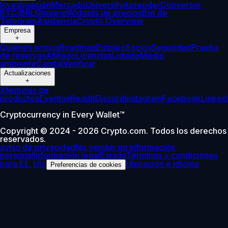
Investigación
Mercado
University
Aprender
Conversor
BTC/BRL
Glosario
Widgets de precios
Bot de
Telegram
Asistencia
Crypto Overview
Empresa
+
Quiénes somos
Roadmap
Empleo
Socios
Seguridad
Prueba
de reservas
Afiliado
Licencias
Listado
Medio
ambiente
Capital
Verificar
Actualizaciones
+
X
Noticias de
productos
Eventos
Reddit
Discord
Instagram
Facebook
Linked
Cryptocurrency in Every Wallet™
Copyright © 2024 - 2026 Crypto.com. Todos los derechos
reservados.
aviso de privacidad
No vender mi información
personal
Información legal
Estado
Términos y condiciones
para EE. UU.
Ubicación e idioma
Preferencias de cookies