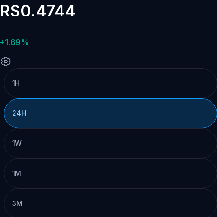
R$0.4744
+1.69%
1H
24H
1W
1M
3M