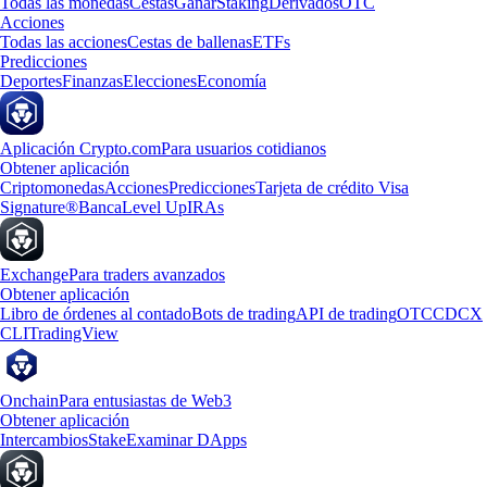
Todas las monedas
Cestas
Ganar
Staking
Derivados
OTC
Acciones
Todas las acciones
Cestas de ballenas
ETFs
Predicciones
Deportes
Finanzas
Elecciones
Economía
Aplicación Crypto.com
Para usuarios cotidianos
Obtener aplicación
Criptomonedas
Acciones
Predicciones
Tarjeta de crédito Visa
Signature®
Banca
Level Up
IRAs
Exchange
Para traders avanzados
Obtener aplicación
Libro de órdenes al contado
Bots de trading
API de trading
OTC
CDCX
CLI
TradingView
Onchain
Para entusiastas de Web3
Obtener aplicación
Intercambios
Stake
Examinar DApps