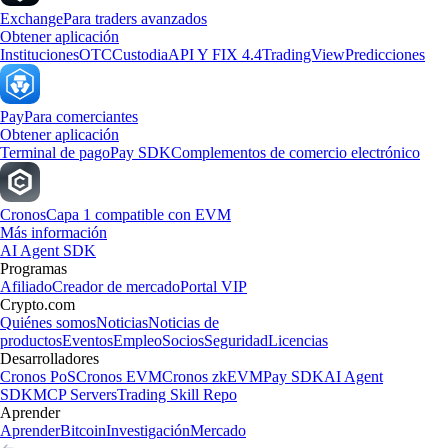
Exchange
Para traders avanzados
Obtener aplicación
Instituciones
OTC
Custodia
API Y FIX 4.4
TradingView
Predicciones
Pay
Para comerciantes
Obtener aplicación
Terminal de pago
Pay SDK
Complementos de comercio electrónico
Cronos
Capa 1 compatible con EVM
Más información
AI Agent SDK
Programas
Afiliado
Creador de mercado
Portal VIP
Crypto.com
Quiénes somos
Noticias
Noticias de
productos
Eventos
Empleo
Socios
Seguridad
Licencias
Desarrolladores
Cronos PoS
Cronos EVM
Cronos zkEVM
Pay SDK
AI Agent
SDK
MCP Servers
Trading Skill Repo
Aprender
Aprender
Bitcoin
Investigación
Mercado