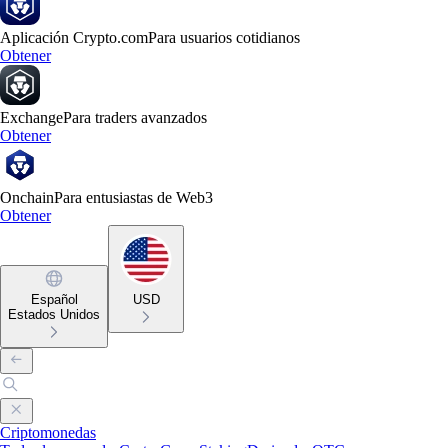
Aplicación Crypto.com
Para usuarios cotidianos
Obtener
Exchange
Para traders avanzados
Obtener
Onchain
Para entusiastas de Web3
Obtener
Español
USD
Estados Unidos
Criptomonedas