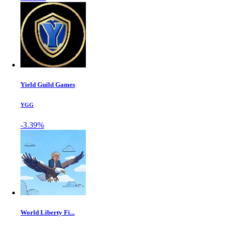
Yield Guild Games
YGG
-3.39%
World Liberty Fi...