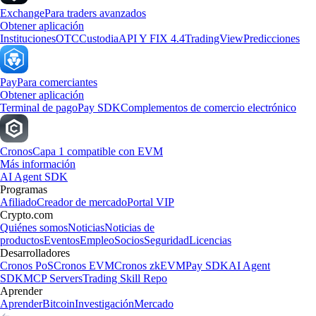
Exchange
Para traders avanzados
Obtener aplicación
Instituciones
OTC
Custodia
API Y FIX 4.4
TradingView
Predicciones
Pay
Para comerciantes
Obtener aplicación
Terminal de pago
Pay SDK
Complementos de comercio electrónico
Cronos
Capa 1 compatible con EVM
Más información
AI Agent SDK
Programas
Afiliado
Creador de mercado
Portal VIP
Crypto.com
Quiénes somos
Noticias
Noticias de
productos
Eventos
Empleo
Socios
Seguridad
Licencias
Desarrolladores
Cronos PoS
Cronos EVM
Cronos zkEVM
Pay SDK
AI Agent
SDK
MCP Servers
Trading Skill Repo
Aprender
Aprender
Bitcoin
Investigación
Mercado