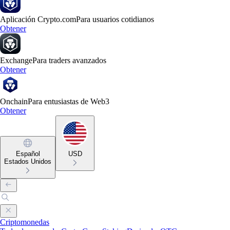
Aplicación Crypto.com
Para usuarios cotidianos
Obtener
Exchange
Para traders avanzados
Obtener
Onchain
Para entusiastas de Web3
Obtener
Español
USD
Estados Unidos
Criptomonedas