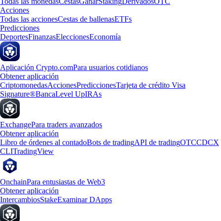
Todas las monedas
Cestas
Ganar
Staking
Derivados
OTC
Acciones
Todas las acciones
Cestas de ballenas
ETFs
Predicciones
Deportes
Finanzas
Elecciones
Economía
Aplicación Crypto.com
Para usuarios cotidianos
Obtener aplicación
Criptomonedas
Acciones
Predicciones
Tarjeta de crédito Visa
Signature®
Banca
Level Up
IRAs
Exchange
Para traders avanzados
Obtener aplicación
Libro de órdenes al contado
Bots de trading
API de trading
OTC
CDCX
CLI
TradingView
Onchain
Para entusiastas de Web3
Obtener aplicación
Intercambios
Stake
Examinar DApps