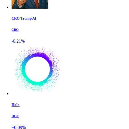
CRO Trump AI
CRO
-0.21%
Holo
HOT
+0.09%