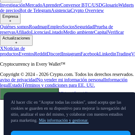
Investigación
Mercado
Aprender
Conversor BTC/USD
Glosario
Widgets
de precios
Bot de Telegram
Asistencia
Crypto Overview
Empresa
+
Quiénes somos
Roadmap
Empleo
Socios
Seguridad
Prueba de
reservas
Afiliado
Licencias
Listado
Medio ambiente
Capital
Verificar
Actualizaciones
+
X
Noticias de
productos
Eventos
Reddit
Discord
Instagram
Facebook
Linkedin
TradingV
Cryptocurrency in Every Wallet™
Copyright © 2024 - 2026 Crypto.com. Todos los derechos reservados.
aviso de privacidad
No vender mi información personal
Información
legal
Estado
Términos y condiciones para EE. UU.
Ubicación e idioma
Preferencias de cookies
Al hacer clic en “Aceptar todas las cookies”, usted acepta que las
cookies se guarden en su dispositivo para mejorar la navegación del
sitio, analizar el uso del mismo, y colaborar con nuestros estudios
para marketing.
Más información y gestionar.