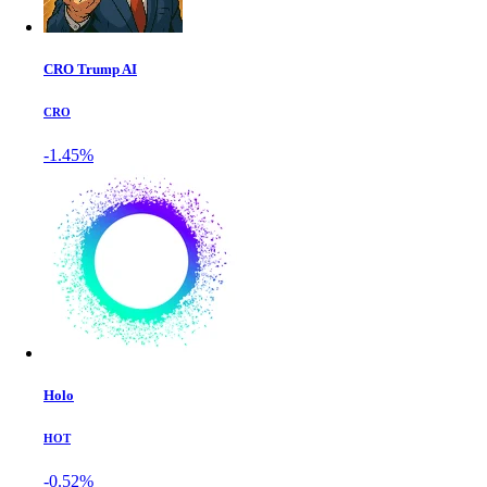
CRO Trump AI
CRO
-1.45%
Holo
HOT
-0.52%