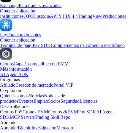
Exchange
Para traders avanzados
Obtener aplicación
Instituciones
OTC
Custodia
API Y FIX 4.4
TradingView
Predicciones
Pay
Para comerciantes
Obtener aplicación
Terminal de pago
Pay SDK
Complementos de comercio electrónico
Cronos
Capa 1 compatible con EVM
Más información
AI Agent SDK
Programas
Afiliado
Creador de mercado
Portal VIP
Crypto.com
Quiénes somos
Noticias
Noticias de
productos
Eventos
Empleo
Socios
Seguridad
Licencias
Desarrolladores
Cronos PoS
Cronos EVM
Cronos zkEVM
Pay SDK
AI Agent
SDK
MCP Servers
Trading Skill Repo
Aprender
Aprender
Bitcoin
Investigación
Mercado