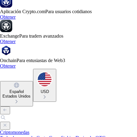
Aplicación Crypto.com
Para usuarios cotidianos
Obtener
Exchange
Para traders avanzados
Obtener
Onchain
Para entusiastas de Web3
Obtener
Español
USD
Estados Unidos
Criptomonedas