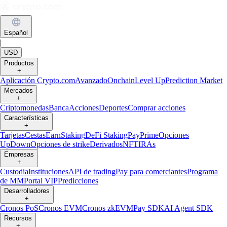
Español
|
USD
Productos
+
Aplicación Crypto.com
Avanzado
Onchain
Level Up
Prediction Market
Mercados
+
Criptomonedas
Banca
Acciones
Deportes
Comprar acciones
Características
+
Tarjetas
Cestas
Earn
Staking
DeFi Staking
Pay
Prime
Opciones
UpDown
Opciones de strike
Derivados
NFT
IRAs
Empresas
+
Custodia
Instituciones
API de trading
Pay para comerciantes
Programa
de MM
Portal VIP
Predicciones
Desarrolladores
+
Cronos PoS
Cronos EVM
Cronos zkEVM
Pay SDK
AI Agent SDK
Recursos
+