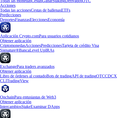
Todas las monedas
Cestas
Ganar
Staking
Derivados
OTC
Acciones
Todas las acciones
Cestas de ballenas
ETFs
Predicciones
Deportes
Finanzas
Elecciones
Economía
Aplicación Crypto.com
Para usuarios cotidianos
Obtener aplicación
Criptomonedas
Acciones
Predicciones
Tarjeta de crédito Visa
Signature®
Banca
Level Up
IRAs
Exchange
Para traders avanzados
Obtener aplicación
Libro de órdenes al contado
Bots de trading
API de trading
OTC
CDCX
CLI
TradingView
Onchain
Para entusiastas de Web3
Obtener aplicación
Intercambios
Stake
Examinar DApps