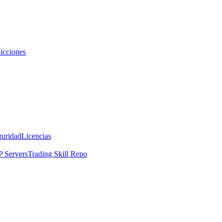
icciones
guridad
Licencias
 Servers
Trading Skill Repo