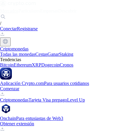
Mercados
Particulares
Empresas
Descubrir
/
Conectar
Registrarse
Criptomonedas
Todas las monedas
Cestas
Ganar
Staking
Tendencias
Bitcoin
Ethereum
XRP
Dogecoin
Cronos
Aplicación Crypto.com
Para usuarios cotidianos
Comenzar
Criptomonedas
Tarjeta Visa prepago
Level Up
Onchain
Para entusiastas de Web3
Obtener extensión