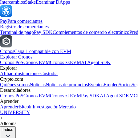
Intercambios
Stake
Examinar DApps
Pay
Para comerciantes
Registro de comerciantes
Terminal de pago
Pay SDK
Complementos de comercio electrónico
Pred
Cronos
Capa 1 compatible con EVM
Explorar Cronos
Cronos PoS
Cronos EVM
Cronos zkEVM
AI Agent SDK
Explorar
Afiliado
Instituciones
Custodia
Crypto.com
Quiénes somos
Noticias
Noticias de productos
Eventos
Empleo
Socios
Se
Desarrolladores
Cronos PoS
Cronos EVM
Cronos zkEVM
Pay SDK
AI Agent SDK
MCP
Aprender
Aprender
Bitcoin
Investigación
Mercado
UNIVERSITY
Altcoins
Índice