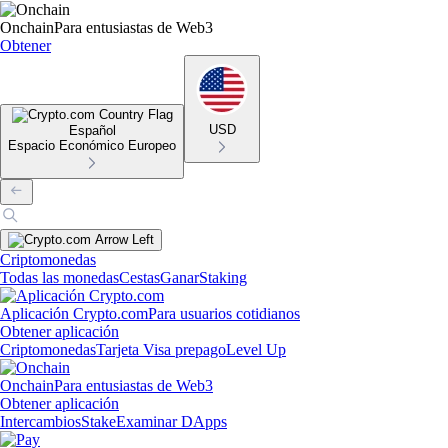
Onchain
Para entusiastas de Web3
Obtener
USD
Español
Espacio Económico Europeo
Criptomonedas
Todas las monedas
Cestas
Ganar
Staking
Aplicación Crypto.com
Para usuarios cotidianos
Obtener aplicación
Criptomonedas
Tarjeta Visa prepago
Level Up
Onchain
Para entusiastas de Web3
Obtener aplicación
Intercambios
Stake
Examinar DApps