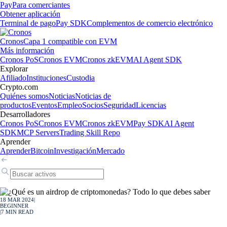
Pay
Para comerciantes
Obtener aplicación
Terminal de pago
Pay SDK
Complementos de comercio electrónico
Cronos
Capa 1 compatible con EVM
Más información
Cronos PoS
Cronos EVM
Cronos zkEVM
AI Agent SDK
Explorar
Afiliado
Instituciones
Custodia
Crypto.com
Quiénes somos
Noticias
Noticias de
productos
Eventos
Empleo
Socios
Seguridad
Licencias
Desarrolladores
Cronos PoS
Cronos EVM
Cronos zkEVM
Pay SDK
AI Agent
SDK
MCP Servers
Trading Skill Repo
Aprender
Aprender
Bitcoin
Investigación
Mercado
18 MAR 2024
|
BEGINNER
|
7
MIN READ