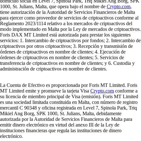
domicilio social en Level 7, Spinola Park, Triq Mikiel Ang Borg, SPK
1000, St. Julians, Malta, que opera bajo el nombre de
Crypto.com
,
tiene autorización de la Autoridad de Servicios Financieros de Malta
para ejercer como proveedor de servicios de criptoactivos conforme al
Reglamento 2023/1114 relativo a los mercados de criptoactivos del
modo implementado en Malta por la Ley de mercados de criptoactivos.
Foris DAX MT Limited está autorizada para prestar los siguientes
servicios: 1. Intercambio de criptoactivos por fondos; 2. Intercambio de
criptoactivos por otros criptoactivos; 3. Recepción y transmisión de
órdenes de criptoactivos en nombre de clientes; 4. Ejecución de
órdenes de criptoactivos en nombre de clientes; 5. Servicios de
transferencia de criptoactivos en nombre de clientes; y 6. Custodia y
administración de criptoactivos en nombre de clientes.
La Cuenta de Efectivo es proporcionada por Foris MT Limited. Foris
MT Limited emite y promueve la tarjeta Visa
Crypto.com
conforme a
su licencia de miembro principal de Visa (emisión). Foris MT Limited
es una sociedad limitada constituida en Malta, con número de registro
mercantil C 90348 y oficina registrada en Level 7, Spinola Park, Triq
Mikiel Ang Borg, SPK 1000, St. Julians, Malta, debidamente
autorizada por la Autoridad de Servicios Financieros de Malta para
emitir dinero electrónico en virtud del anexo III de la Ley de
instituciones financieras que regula las instituciones de dinero
electrónico.