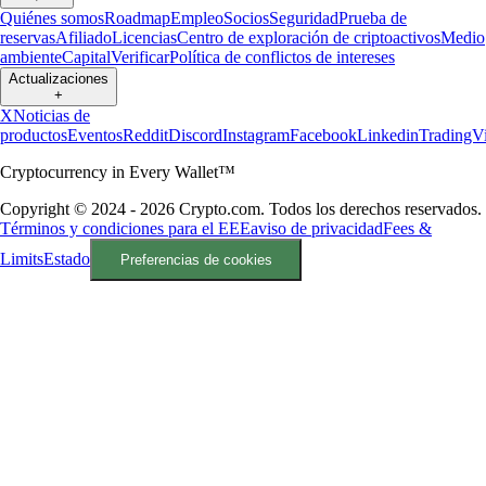
Quiénes somos
Roadmap
Empleo
Socios
Seguridad
Prueba de
reservas
Afiliado
Licencias
Centro de exploración de criptoactivos
Medio
ambiente
Capital
Verificar
Política de conflictos de intereses
Actualizaciones
+
X
Noticias de
productos
Eventos
Reddit
Discord
Instagram
Facebook
Linkedin
TradingV
Cryptocurrency in Every Wallet™
Copyright © 2024 - 2026 Crypto.com. Todos los derechos reservados.
Términos y condiciones para el EEE
aviso de privacidad
Fees &
Limits
Estado
Preferencias de cookies