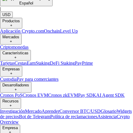
Español
|
USD
Productos
+
Aplicación Crypto.com
Onchain
Level Up
Mercados
+
Criptomonedas
Características
+
Tarjetas
Cestas
Earn
Staking
DeFi Staking
Pay
Prime
Empresas
+
Custodia
Pay para comerciantes
Desarrolladores
+
Cronos PoS
Cronos EVM
Cronos zkEVM
Pay SDK
AI Agent SDK
Recursos
+
Investigación
Mercado
Aprender
Conversor BTC/USD
Glosario
Widgets
de precios
Bot de Telegram
Política de reclamaciones
Asistencia
Crypto
Overview
Empresa
+