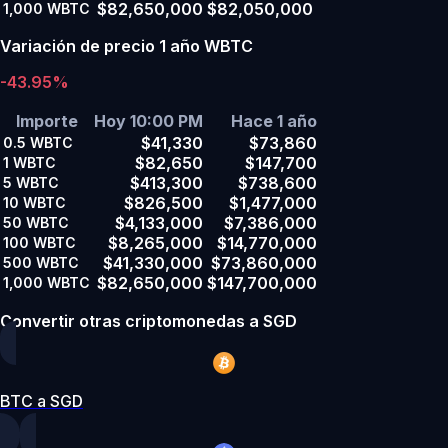
$82,650,000
$82,050,000
1,000
WBTC
Variación de precio 1 año WBTC
-43.95%
Importe
Hoy 10:00 PM
Hace 1 año
$41,330
$73,860
0.5
WBTC
$82,650
$147,700
1
WBTC
$413,300
$738,600
5
WBTC
$826,500
$1,477,000
10
WBTC
$4,133,000
$7,386,000
50
WBTC
$8,265,000
$14,770,000
100
WBTC
$41,330,000
$73,860,000
500
WBTC
$82,650,000
$147,700,000
1,000
WBTC
Convertir otras criptomonedas a SGD
BTC a SGD