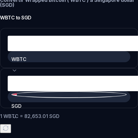
Convertir Wrapped Bitcoin ( WBTC ) a Singapore dollar
(SGD)
WBTC
to
SGD
WBTC
SGD
1
WBTC
=
82,653.01
SGD