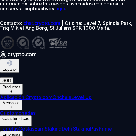
información sobre los riesgos asociados con operar o
conservar criptoactivos
aquí
.
Contacto:
chat.crypto.com
| Oficina: Level 7, Spinola Park,
Triq Mikiel Ang Borg, St Julians SPK 1000 Malta.
Español
|
SGD
Productos
+
Aplicación Crypto.com
Onchain
Level Up
Mercados
+
Criptomonedas
Características
+
Tarjetas
Cestas
Earn
Staking
DeFi Staking
Pay
Prime
Empresas