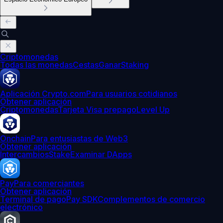
Criptomonedas
Todas las monedas
Cestas
Ganar
Staking
Aplicación Crypto.com
Para usuarios cotidianos
Obtener aplicación
Criptomonedas
Tarjeta Visa prepago
Level Up
Onchain
Para entusiastas de Web3
Obtener aplicación
Intercambios
Stake
Examinar DApps
Pay
Para comerciantes
Obtener aplicación
Terminal de pago
Pay SDK
Complementos de comercio
electrónico