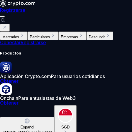
Registrarse
Mercados
Particulares
Empresas
Descubrir
Conectar
Registrarse
Productos
Aplicación Crypto.com
Para usuarios cotidianos
Obtener
Onchain
Para entusiastas de Web3
Obtener
Español
SGD
Espacio Económico Europeo