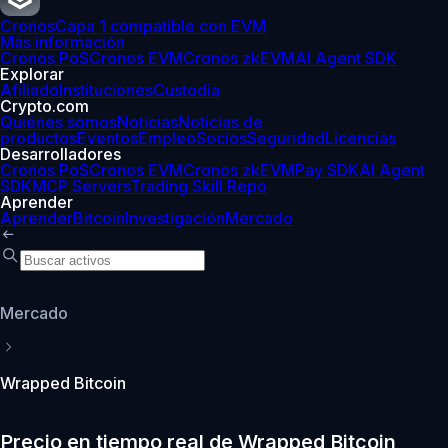
Cronos
Capa 1 compatible con EVM
Más información
Cronos PoS
Cronos EVM
Cronos zkEVM
AI Agent SDK
Explorar
Afiliado
Instituciones
Custodia
Crypto.com
Quiénes somos
Noticias
Noticias de
productos
Eventos
Empleo
Socios
Seguridad
Licencias
Desarrolladores
Cronos PoS
Cronos EVM
Cronos zkEVM
Pay SDK
AI Agent
SDK
MCP Servers
Trading Skill Repo
Aprender
Aprender
Bitcoin
Investigación
Mercado
Mercado
Wrapped Bitcoin
Precio en tiempo real de Wrapped Bitcoin