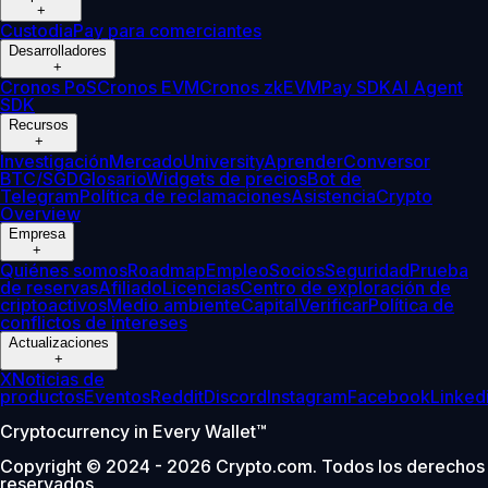
+
Custodia
Pay para comerciantes
Desarrolladores
+
Cronos PoS
Cronos EVM
Cronos zkEVM
Pay SDK
AI Agent
SDK
Recursos
+
Investigación
Mercado
University
Aprender
Conversor
BTC/SGD
Glosario
Widgets de precios
Bot de
Telegram
Política de reclamaciones
Asistencia
Crypto
Overview
Empresa
+
Quiénes somos
Roadmap
Empleo
Socios
Seguridad
Prueba
de reservas
Afiliado
Licencias
Centro de exploración de
criptoactivos
Medio ambiente
Capital
Verificar
Política de
conflictos de intereses
Actualizaciones
+
X
Noticias de
productos
Eventos
Reddit
Discord
Instagram
Facebook
Linked
Cryptocurrency in Every Wallet™
Copyright © 2024 - 2026 Crypto.com. Todos los derechos
reservados.