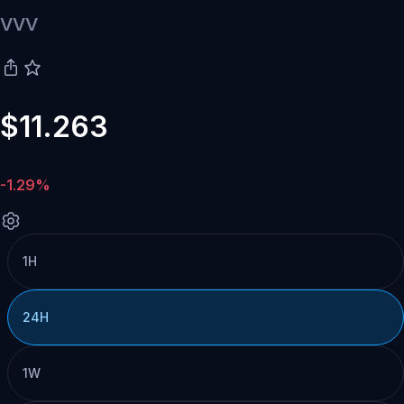
VVV
$11.263
-1.29%
1H
24H
1W