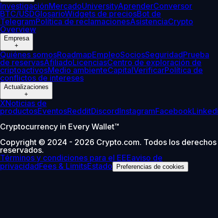
Investigación
Mercado
University
Aprender
Conversor
BTC/USD
Glosario
Widgets de precios
Bot de
Telegram
Política de reclamaciones
Asistencia
Crypto
Overview
Empresa
+
Quiénes somos
Roadmap
Empleo
Socios
Seguridad
Prueba
de reservas
Afiliado
Licencias
Centro de exploración de
criptoactivos
Medio ambiente
Capital
Verificar
Política de
conflictos de intereses
Actualizaciones
+
X
Noticias de
productos
Eventos
Reddit
Discord
Instagram
Facebook
Linked
Cryptocurrency in Every Wallet™
Copyright © 2024 - 2026 Crypto.com. Todos los derechos
reservados.
Términos y condiciones para el EEE
aviso de
privacidad
Fees & Limits
Estado
Preferencias de cookies