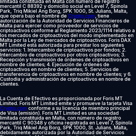
limitada constituida en Malta con número de registro
0 % de comisión los primeros 30 días
mercantil C 88392 y domicilio social en Level 7, Spinola
Park, Triq Mikiel Ang Borg, SPK 1000, St. Julians, Malta,
Añadir
que opera bajo el nombre de
Crypto.com
, tiene
autorización de la Autoridad de Servicios Financieros de
Malta para ejercer como proveedor de servicios de
criptoactivos conforme al Reglamento 2023/1114 relativo a
los mercados de criptoactivos del modo implementado en
Malta por la Ley de mercados de criptoactivos. Foris DAX
MT Limited está autorizada para prestar los siguientes
servicios: 1. Intercambio de criptoactivos por fondos; 2.
Intercambio de criptoactivos por otros criptoactivos; 3.
Recepción y transmisión de órdenes de criptoactivos en
nombre de clientes; 4. Ejecución de órdenes de
criptoactivos en nombre de clientes; 5. Servicios de
transferencia de criptoactivos en nombre de clientes; y 6.
Custodia y administración de criptoactivos en nombre de
clientes.
La Cuenta de Efectivo es proporcionada por Foris MT
Limited. Foris MT Limited emite y promueve la tarjeta Visa
Crypto.com
conforme a su licencia de miembro principal
de Visa (emisión). Foris MT Limited es una sociedad
limitada constituida en Malta, con número de registro
mercantil C 90348 y oficina registrada en Level 7, Spinola
Park, Triq Mikiel Ang Borg, SPK 1000, St. Julians, Malta,
debidamente autorizada por la Autoridad de Servicios