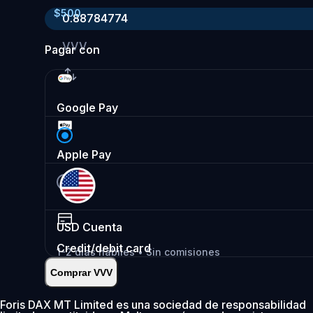
$
500
0.88784774
VVV
Pagar con
Google Pay
Apple Pay
USD
Cuenta
Credit/debit card
1-2 días hábiles • Sin comisiones
Comprar VVV
Instantáneo
•
Depositar
2.99%
Foris DAX MT Limited es una sociedad de responsabilidad