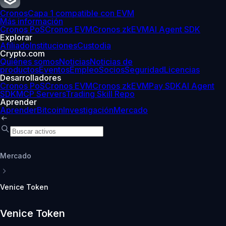
Cronos
Capa 1 compatible con EVM
Más información
Cronos PoS
Cronos EVM
Cronos zkEVM
AI Agent SDK
Explorar
Afiliado
Instituciones
Custodia
Crypto.com
Quiénes somos
Noticias
Noticias de
productos
Eventos
Empleo
Socios
Seguridad
Licencias
Desarrolladores
Cronos PoS
Cronos EVM
Cronos zkEVM
Pay SDK
AI Agent
SDK
MCP Servers
Trading Skill Repo
Aprender
Aprender
Bitcoin
Investigación
Mercado
Mercado
Venice Token
Venice Token