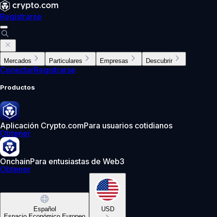
Registrarse
Mercados
Particulares
Empresas
Descubrir
Conectar
Registrarse
Productos
Aplicación Crypto.com
Para usuarios cotidianos
Obtener
Onchain
Para entusiastas de Web3
Obtener
Español
USD
Espacio Económico Europeo