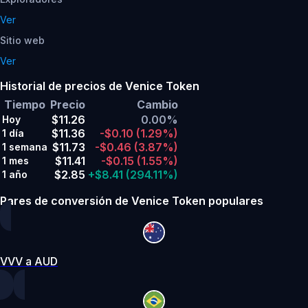
Ver
Sitio web
Ver
Historial de precios de Venice Token
Tiempo
Precio
Cambio
$11.26
0.00%
Hoy
$11.36
-$0.10
(1.29%)
1 día
$11.73
-$0.46
(3.87%)
1 semana
$11.41
-$0.15
(1.55%)
1 mes
$2.85
+$8.41
(294.11%)
1 año
Pares de conversión de Venice Token populares
VVV a AUD