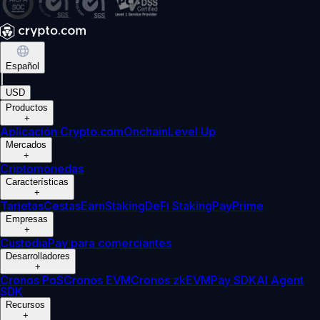
Español
|
USD
Productos
+
Aplicación Crypto.com
Onchain
Level Up
Mercados
+
Criptomonedas
Características
+
Tarjetas
Cestas
Earn
Staking
DeFi Staking
Pay
Prime
Empresas
+
Custodia
Pay para comerciantes
Desarrolladores
+
Cronos PoS
Cronos EVM
Cronos zkEVM
Pay SDK
AI Agent
SDK
Recursos
+