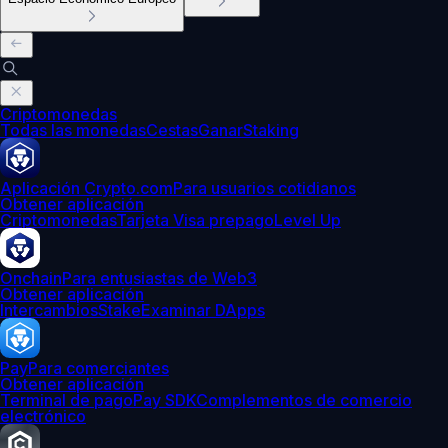
Criptomonedas
Todas las monedas
Cestas
Ganar
Staking
Aplicación Crypto.com
Para usuarios cotidianos
Obtener aplicación
Criptomonedas
Tarjeta Visa prepago
Level Up
Onchain
Para entusiastas de Web3
Obtener aplicación
Intercambios
Stake
Examinar DApps
Pay
Para comerciantes
Obtener aplicación
Terminal de pago
Pay SDK
Complementos de comercio
electrónico