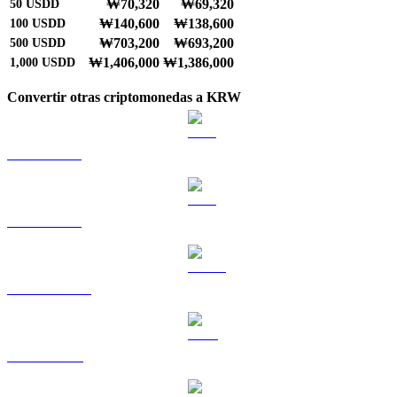
₩70,320
₩69,320
50
USDD
₩140,600
₩138,600
100
USDD
₩703,200
₩693,200
500
USDD
₩1,406,000
₩1,386,000
1,000
USDD
Convertir otras criptomonedas a KRW
BTC a KRW
ETH a KRW
USDT a KRW
BNB a KRW