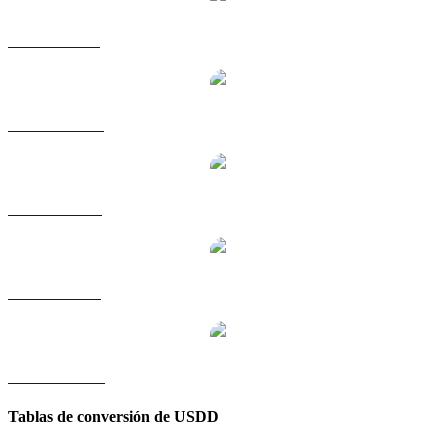
USDD a GBP
USDD a HKD
USDD a RUB
USDD a SGD
USDD a TWD
Tablas de conversión de USDD