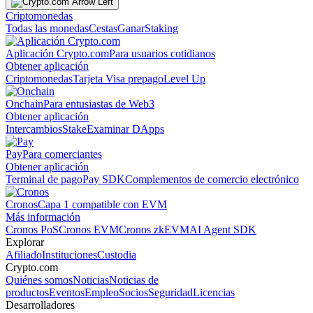
Criptomonedas
Todas las monedas
Cestas
Ganar
Staking
Aplicación Crypto.com
Para usuarios cotidianos
Obtener aplicación
Criptomonedas
Tarjeta Visa prepago
Level Up
Onchain
Para entusiastas de Web3
Obtener aplicación
Intercambios
Stake
Examinar DApps
Pay
Para comerciantes
Obtener aplicación
Terminal de pago
Pay SDK
Complementos de comercio electrónico
Cronos
Capa 1 compatible con EVM
Más información
Cronos PoS
Cronos EVM
Cronos zkEVM
AI Agent SDK
Explorar
Afiliado
Instituciones
Custodia
Crypto.com
Quiénes somos
Noticias
Noticias de
productos
Eventos
Empleo
Socios
Seguridad
Licencias
Desarrolladores