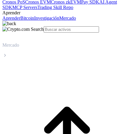
Cronos PoS
Cronos EVM
Cronos zkEVM
Pay SDK
AI Agent
SDK
MCP Servers
Trading Skill Repo
Aprender
Aprender
Bitcoin
Investigación
Mercado
Mercado
USDD
Precio en tiempo real de USDD USDD