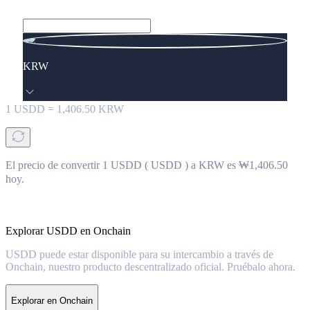
KRW
1
USDD
=
1,406.50
KRW
El precio de convertir 1 USDD ( USDD ) a KRW es ₩1,406.50
hoy.
Explorar USDD en Onchain
USDD puede estar disponible para su intercambio a través de
Onchain, nuestro producto descentralizado oficial. Pruébalo ahora.
Explorar en Onchain