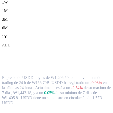
1W
1M
3M
6M
1Y
ALL
Tipo de cambio y datos del mercado de
USDD ( USDD ) a KRW
El precio de USDD hoy es de ₩1,406.50, con un volumen de
trading de 24 h de ₩156.79B. USDD ha registrado un
-0.08%
en
las últimas 24 horas.
Actualmente está a un
-2.54%
de su máximo de
7 días, ₩1,443.18,
y a un
0.05%
de su mínimo de 7 días de
₩1,405.81.
USDD tiene un suministro en circulación de 1.57B
USDD.
Pares de conversión de USDD populares