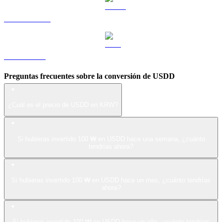
USDS a KRW
LEO a KRW
Preguntas frecuentes sobre la conversión de USDD
¿Cuál es el precio de USDD en KRW?
Si hubieras invertido 100 ₩ en USDD hace una semana, ¿cuánto
tendrías ahora?
Si hubieras invertido 100 ₩ en USDD hace un mes, ¿cuánto tendrías
ahora?
Si hubieras invertido 100 ₩ en USDD hace un año, ¿cuánto tendrías