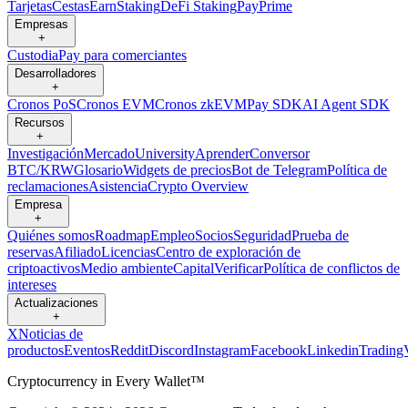
Tarjetas
Cestas
Earn
Staking
DeFi Staking
Pay
Prime
Empresas
+
Custodia
Pay para comerciantes
Desarrolladores
+
Cronos PoS
Cronos EVM
Cronos zkEVM
Pay SDK
AI Agent SDK
Recursos
+
Investigación
Mercado
University
Aprender
Conversor
BTC/KRW
Glosario
Widgets de precios
Bot de Telegram
Política de
reclamaciones
Asistencia
Crypto Overview
Empresa
+
Quiénes somos
Roadmap
Empleo
Socios
Seguridad
Prueba de
reservas
Afiliado
Licencias
Centro de exploración de
criptoactivos
Medio ambiente
Capital
Verificar
Política de conflictos de
intereses
Actualizaciones
+
X
Noticias de
productos
Eventos
Reddit
Discord
Instagram
Facebook
Linkedin
Trading
Cryptocurrency in Every Wallet™