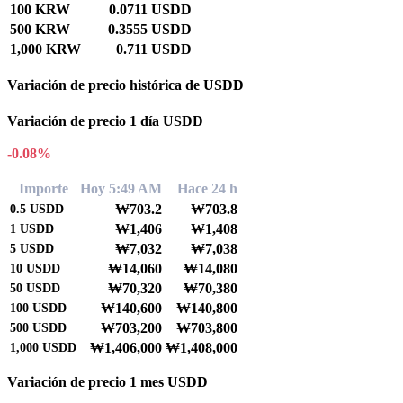
100 KRW
0.0711 USDD
500 KRW
0.3555 USDD
1,000 KRW
0.711 USDD
Variación de precio histórica de USDD
Variación de precio 1 día USDD
-0.08%
Importe
Hoy 5:49 AM
Hace 24 h
₩703.2
₩703.8
0.5
USDD
₩1,406
₩1,408
1
USDD
₩7,032
₩7,038
5
USDD
₩14,060
₩14,080
10
USDD
₩70,320
₩70,380
50
USDD
₩140,600
₩140,800
100
USDD
₩703,200
₩703,800
500
USDD
₩1,406,000
₩1,408,000
1,000
USDD
Variación de precio 1 mes USDD