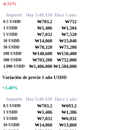
-6.51%
Importe
Hoy 5:49 AM
Hace 1 mes
₩703.2
₩752
0.5
USDD
₩1,406
₩1,504
1
USDD
₩7,032
₩7,520
5
USDD
₩14,060
₩15,040
10
USDD
₩70,320
₩75,200
50
USDD
₩140,600
₩150,400
100
USDD
₩703,200
₩752,000
500
USDD
₩1,406,000
₩1,504,000
1,000
USDD
Variación de precio 1 año USDD
+1.40%
Importe
Hoy 5:49 AM
Hace 1 año
₩703.2
₩693.2
0.5
USDD
₩1,406
₩1,386
1
USDD
₩7,032
₩6,932
5
USDD
₩14,060
₩13,860
10
USDD