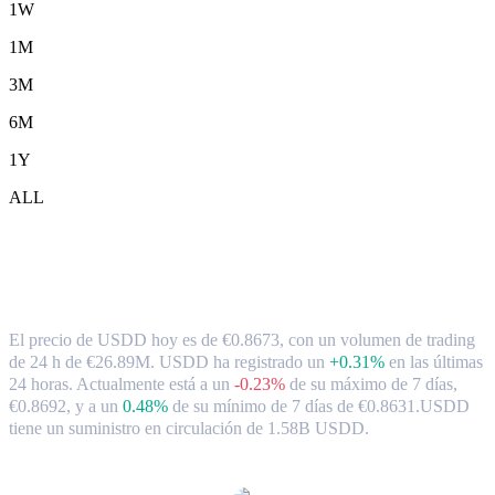
1W
1M
3M
6M
1Y
ALL
Tipo de cambio y datos del mercado de
USDD ( USDD ) a EUR
El precio de USDD hoy es de €0.8673, con un volumen de trading
de 24 h de €26.89M. USDD ha registrado un
+0.31%
en las últimas
24 horas.
Actualmente está a un
-0.23%
de su máximo de 7 días,
€0.8692,
y a un
0.48%
de su mínimo de 7 días de €0.8631.
USDD
tiene un suministro en circulación de 1.58B USDD.
Pares de conversión de USDD populares