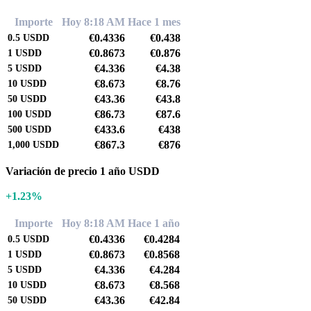
Importe
Hoy 8:18 AM
Hace 1 mes
€0.4336
€0.438
0.5
USDD
€0.8673
€0.876
1
USDD
€4.336
€4.38
5
USDD
€8.673
€8.76
10
USDD
€43.36
€43.8
50
USDD
€86.73
€87.6
100
USDD
€433.6
€438
500
USDD
€867.3
€876
1,000
USDD
Variación de precio 1 año USDD
+1.23%
Importe
Hoy 8:18 AM
Hace 1 año
€0.4336
€0.4284
0.5
USDD
€0.8673
€0.8568
1
USDD
€4.336
€4.284
5
USDD
€8.673
€8.568
10
USDD
€43.36
€42.84
50
USDD