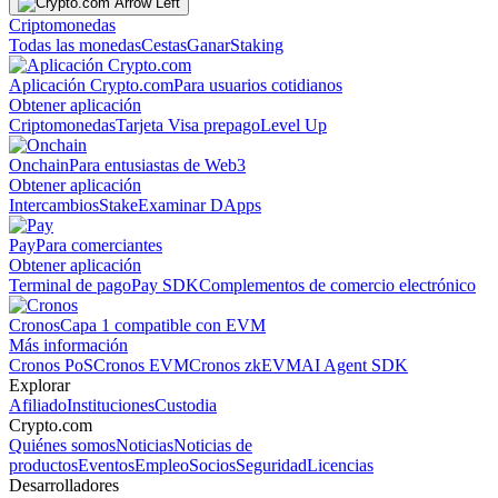
Criptomonedas
Todas las monedas
Cestas
Ganar
Staking
Aplicación Crypto.com
Para usuarios cotidianos
Obtener aplicación
Criptomonedas
Tarjeta Visa prepago
Level Up
Onchain
Para entusiastas de Web3
Obtener aplicación
Intercambios
Stake
Examinar DApps
Pay
Para comerciantes
Obtener aplicación
Terminal de pago
Pay SDK
Complementos de comercio electrónico
Cronos
Capa 1 compatible con EVM
Más información
Cronos PoS
Cronos EVM
Cronos zkEVM
AI Agent SDK
Explorar
Afiliado
Instituciones
Custodia
Crypto.com
Quiénes somos
Noticias
Noticias de
productos
Eventos
Empleo
Socios
Seguridad
Licencias
Desarrolladores