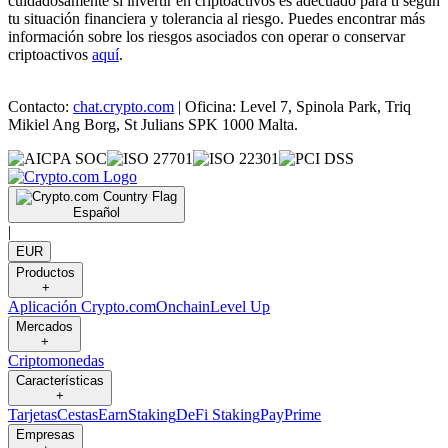
cuidadosamente si invertir en criptoactivos es adecuado para ti según
tu situación financiera y tolerancia al riesgo. Puedes encontrar más
información sobre los riesgos asociados con operar o conservar
criptoactivos
aquí
.
Contacto:
chat.crypto.com
| Oficina: Level 7, Spinola Park, Triq
Mikiel Ang Borg, St Julians SPK 1000 Malta.
Español
|
EUR
Productos
+
Aplicación Crypto.com
Onchain
Level Up
Mercados
+
Criptomonedas
Características
+
Tarjetas
Cestas
Earn
Staking
DeFi Staking
Pay
Prime
Empresas