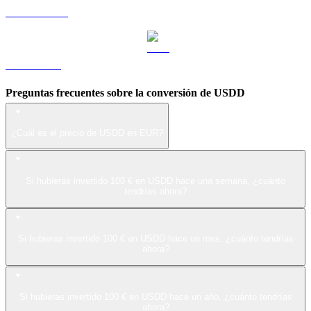
USDS a EUR
LEO a EUR
Preguntas frecuentes sobre la conversión de USDD
¿Cuál es el precio de USDD en EUR?
Si hubieras invertido 100 € en USDD hace una semana, ¿cuánto
tendrías ahora?
Si hubieras invertido 100 € en USDD hace un mes, ¿cuánto tendrías
ahora?
Si hubieras invertido 100 € en USDD hace un año, ¿cuánto tendrías
ahora?