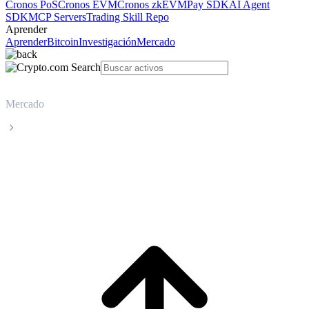
Cronos PoS
Cronos EVM
Cronos zkEVM
Pay SDK
AI Agent
SDK
MCP Servers
Trading Skill Repo
Aprender
Aprender
Bitcoin
Investigación
Mercado
Mercado
USDD
Precio en tiempo real de USDD USDD