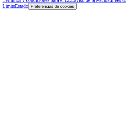
Términos y condiciones para el EEE
aviso de privacidad
Fees &
Limits
Estado
Preferencias de cookies