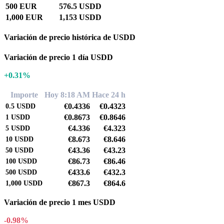
500 EUR
576.5 USDD
1,000 EUR
1,153 USDD
Variación de precio histórica de USDD
Variación de precio 1 día USDD
+0.31%
Importe
Hoy 8:18 AM
Hace 24 h
€0.4336
€0.4323
0.5
USDD
€0.8673
€0.8646
1
USDD
€4.336
€4.323
5
USDD
€8.673
€8.646
10
USDD
€43.36
€43.23
50
USDD
€86.73
€86.46
100
USDD
€433.6
€432.3
500
USDD
€867.3
€864.6
1,000
USDD
Variación de precio 1 mes USDD
-0.98%