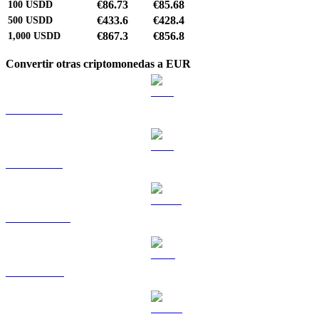
€86.73
€85.68
100
USDD
€433.6
€428.4
500
USDD
€867.3
€856.8
1,000
USDD
Convertir otras criptomonedas a EUR
BTC a EUR
ETH a EUR
USDT a EUR
BNB a EUR