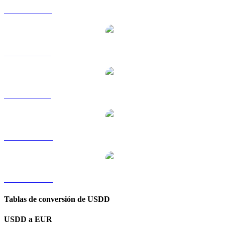
USDD a HKD
USDD a RUB
USDD a SGD
USDD a TWD
USDD a KRW
Tablas de conversión de USDD
USDD a EUR