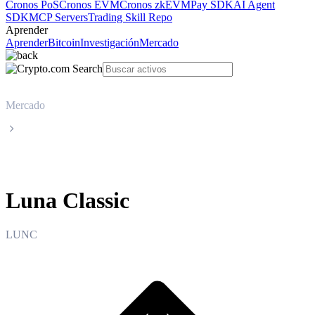
Cronos PoS
Cronos EVM
Cronos zkEVM
Pay SDK
AI Agent
SDK
MCP Servers
Trading Skill Repo
Aprender
Aprender
Bitcoin
Investigación
Mercado
Mercado
Luna Classic
Luna Classic
LUNC