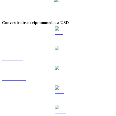
LUNC a KRW
Convertir otras criptomonedas a USD
BTC a USD
ETH a USD
USDT a USD
BNB a USD