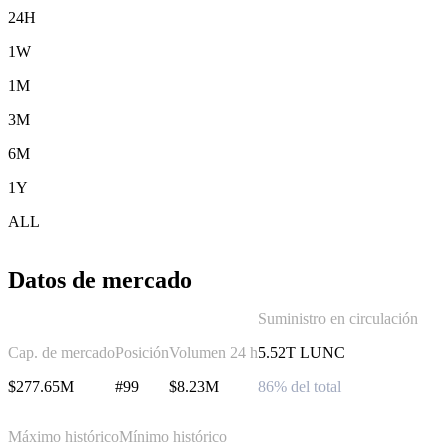
24H
1W
1M
3M
6M
1Y
ALL
Datos de mercado
Suministro en circulación
Cap. de mercado
Posición
Volumen 24 h
5.52T LUNC
$277.65M
#99
$8.23M
86% del total
Máximo histórico
Mínimo histórico