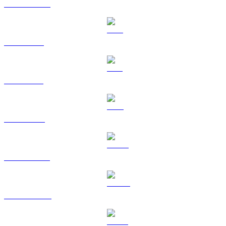
USDC a USD
XRP a USD
SOL a USD
TRX a USD
HYPE a USD
DOGE a USD