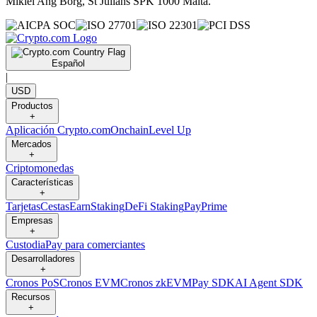
Mikiel Ang Borg, St Julians SPK 1000 Malta.
Español
|
USD
Productos
+
Aplicación Crypto.com
Onchain
Level Up
Mercados
+
Criptomonedas
Características
+
Tarjetas
Cestas
Earn
Staking
DeFi Staking
Pay
Prime
Empresas
+
Custodia
Pay para comerciantes
Desarrolladores
+
Cronos PoS
Cronos EVM
Cronos zkEVM
Pay SDK
AI Agent SDK
Recursos
+