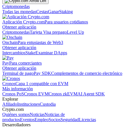
Criptomonedas
Todas las monedas
Cestas
Ganar
Staking
Aplicación Crypto.com
Para usuarios cotidianos
Obtener aplicación
Criptomonedas
Tarjeta Visa prepago
Level Up
Onchain
Para entusiastas de Web3
Obtener aplicación
Intercambios
Stake
Examinar DApps
Pay
Para comerciantes
Obtener aplicación
Terminal de pago
Pay SDK
Complementos de comercio electrónico
Cronos
Capa 1 compatible con EVM
Más información
Cronos PoS
Cronos EVM
Cronos zkEVM
AI Agent SDK
Explorar
Afiliado
Instituciones
Custodia
Crypto.com
Quiénes somos
Noticias
Noticias de
productos
Eventos
Empleo
Socios
Seguridad
Licencias
Desarrolladores