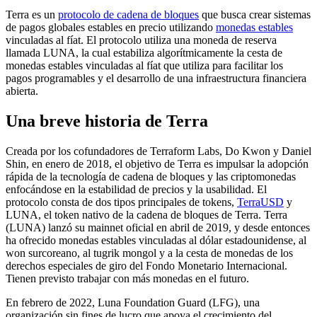
Terra es un
protocolo de cadena de bloques
que busca crear sistemas
de pagos globales estables en precio utilizando
monedas estables
vinculadas al fíat. El protocolo utiliza una moneda de reserva
llamada LUNA, la cual estabiliza algorítmicamente la cesta de
monedas estables vinculadas al fíat que utiliza para facilitar los
pagos programables y el desarrollo de una infraestructura financiera
abierta.
Una breve historia de Terra
Creada por los cofundadores de Terraform Labs, Do Kwon y Daniel
Shin, en enero de 2018, el objetivo de Terra es impulsar la adopción
rápida de la tecnología de cadena de bloques y las criptomonedas
enfocándose en la estabilidad de precios y la usabilidad. El
protocolo consta de dos tipos principales de tokens,
TerraUSD
y
LUNA, el token nativo de la cadena de bloques de Terra. Terra
(LUNA) lanzó su mainnet oficial en abril de 2019, y desde entonces
ha ofrecido monedas estables vinculadas al dólar estadounidense, al
won surcoreano, al tugrik mongol y a la cesta de monedas de los
derechos especiales de giro del Fondo Monetario Internacional.
Tienen previsto trabajar con más monedas en el futuro.
En febrero de 2022, Luna Foundation Guard (LFG), una
organización sin fines de lucro que apoya el crecimiento del