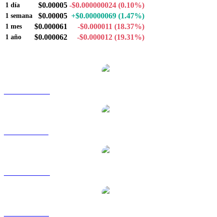
$0.00005
-$0.000000024
(0.10%)
1 día
$0.00005
+$0.00000069
(1.47%)
1 semana
$0.000061
-$0.000011
(18.37%)
1 mes
$0.000062
-$0.000012
(19.31%)
1 año
Pares de conversión de Luna Classic populares
LUNC a AUD
LUNC a BRL
LUNC a CAD
LUNC a EUR