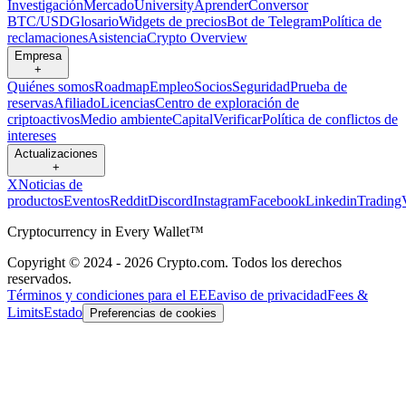
Investigación
Mercado
University
Aprender
Conversor
BTC/USD
Glosario
Widgets de precios
Bot de Telegram
Política de
reclamaciones
Asistencia
Crypto Overview
Empresa
+
Quiénes somos
Roadmap
Empleo
Socios
Seguridad
Prueba de
reservas
Afiliado
Licencias
Centro de exploración de
criptoactivos
Medio ambiente
Capital
Verificar
Política de conflictos de
intereses
Actualizaciones
+
X
Noticias de
productos
Eventos
Reddit
Discord
Instagram
Facebook
Linkedin
Trading
Cryptocurrency in Every Wallet™
Copyright © 2024 - 2026 Crypto.com. Todos los derechos
reservados.
Términos y condiciones para el EEE
aviso de privacidad
Fees &
Limits
Estado
Preferencias de cookies