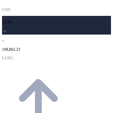
USD
LUNC
≈
198,862.23
LUNC