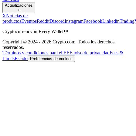
Actualizaciones
+
X
Noticias de
productos
Eventos
Reddit
Discord
Instagram
Facebook
Linkedin
Trading
Cryptocurrency in Every Wallet™
Copyright © 2024 - 2026 Crypto.com. Todos los derechos
reservados.
Términos y condiciones para el EEE
aviso de privacidad
Fees &
Limits
Estado
Preferencias de cookies