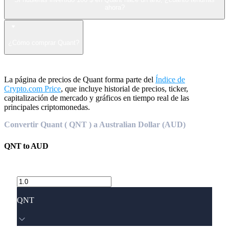
ahora?
¿Cómo comprar Quant?
La página de precios de Quant forma parte del
Índice de
Crypto.com Price
, que incluye historial de precios, ticker,
capitalización de mercado y gráficos en tiempo real de las
principales criptomonedas.
Convertir Quant ( QNT ) a Australian Dollar (AUD)
QNT
to
AUD
QNT