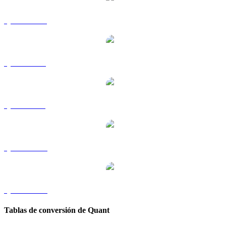
QNT a HKD
QNT a RUB
QNT a SGD
QNT a TWD
QNT a KRW
Tablas de conversión de Quant