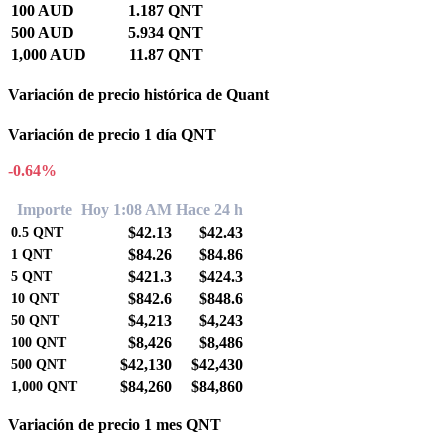
100 AUD
1.187 QNT
500 AUD
5.934 QNT
1,000 AUD
11.87 QNT
Variación de precio histórica de Quant
Variación de precio 1 día QNT
-0.64%
Importe
Hoy 1:08 AM
Hace 24 h
$42.13
$42.43
0.5
QNT
$84.26
$84.86
1
QNT
$421.3
$424.3
5
QNT
$842.6
$848.6
10
QNT
$4,213
$4,243
50
QNT
$8,426
$8,486
100
QNT
$42,130
$42,430
500
QNT
$84,260
$84,860
1,000
QNT
Variación de precio 1 mes QNT