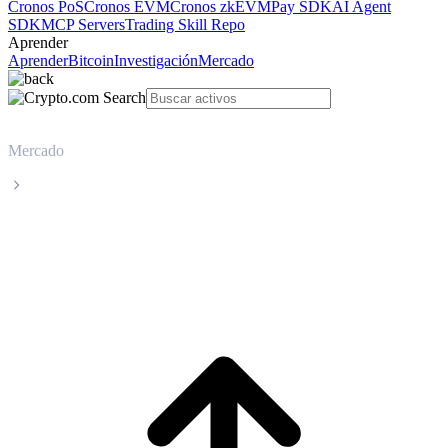
Cronos PoS
Cronos EVM
Cronos zkEVM
Pay SDK
AI Agent
SDK
MCP Servers
Trading Skill Repo
Aprender
Aprender
Bitcoin
Investigación
Mercado
Mercado
Quant
Precio en tiempo real de Quant QNT