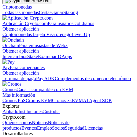
Criptomonedas
Todas las monedas
Cestas
Ganar
Staking
Aplicación Crypto.com
Para usuarios cotidianos
Obtener aplicación
Criptomonedas
Tarjeta Visa prepago
Level Up
Onchain
Para entusiastas de Web3
Obtener aplicación
Intercambios
Stake
Examinar DApps
Pay
Para comerciantes
Obtener aplicación
Terminal de pago
Pay SDK
Complementos de comercio electrónico
Cronos
Capa 1 compatible con EVM
Más información
Cronos PoS
Cronos EVM
Cronos zkEVM
AI Agent SDK
Explorar
Afiliado
Instituciones
Custodia
Crypto.com
Quiénes somos
Noticias
Noticias de
productos
Eventos
Empleo
Socios
Seguridad
Licencias
Desarrolladores