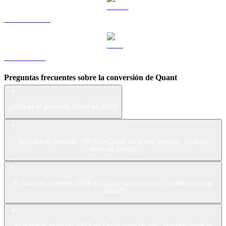
USDS a AUD
LEO a AUD
Preguntas frecuentes sobre la conversión de Quant
¿Cuál es el precio de Quant en AUD?
Si hubieras invertido 100 $ en Quant hace una semana, ¿cuánto
tendrías ahora?
Si hubieras invertido 100 $ en Quant hace un mes, ¿cuánto tendrías
ahora?
Si hubieras invertido 100 $ en Quant hace un año, ¿cuánto tendrías