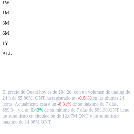
1W
1M
3M
6M
1Y
ALL
Tipo de cambio y datos del mercado de
Quant ( QNT ) a AUD
El precio de Quant hoy es de $84.26, con un volumen de trading de
24 h de $5.86M. QNT ha registrado un
-0.64%
en las últimas 24
horas.
Actualmente está a un
-6.31%
de su máximo de 7 días,
$89.94,
y a un
0.43%
de su mínimo de 7 días de $83.90.
QNT tiene
un suministro en circulación de 12.07M QNT y un suministro
máximo de 14.88M QNT.
Pares de conversión de Quant populares