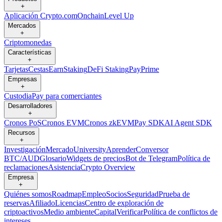
+
Aplicación Crypto.com
Onchain
Level Up
Mercados
+
Criptomonedas
Características
+
Tarjetas
Cestas
Earn
Staking
DeFi Staking
Pay
Prime
Empresas
+
Custodia
Pay para comerciantes
Desarrolladores
+
Cronos PoS
Cronos EVM
Cronos zkEVM
Pay SDK
AI Agent SDK
Recursos
+
Investigación
Mercado
University
Aprender
Conversor
BTC/AUD
Glosario
Widgets de precios
Bot de Telegram
Política de
reclamaciones
Asistencia
Crypto Overview
Empresa
+
Quiénes somos
Roadmap
Empleo
Socios
Seguridad
Prueba de
reservas
Afiliado
Licencias
Centro de exploración de
criptoactivos
Medio ambiente
Capital
Verificar
Política de conflictos de
intereses