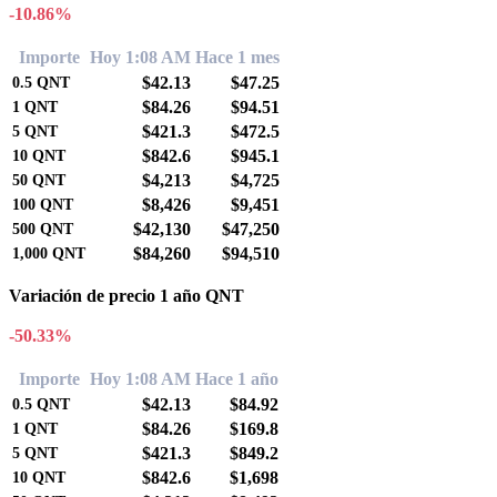
-10.86%
Importe
Hoy 1:08 AM
Hace 1 mes
$42.13
$47.25
0.5
QNT
$84.26
$94.51
1
QNT
$421.3
$472.5
5
QNT
$842.6
$945.1
10
QNT
$4,213
$4,725
50
QNT
$8,426
$9,451
100
QNT
$42,130
$47,250
500
QNT
$84,260
$94,510
1,000
QNT
Variación de precio 1 año QNT
-50.33%
Importe
Hoy 1:08 AM
Hace 1 año
$42.13
$84.92
0.5
QNT
$84.26
$169.8
1
QNT
$421.3
$849.2
5
QNT
$842.6
$1,698
10
QNT