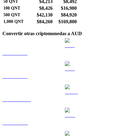
$4,213
$8,492
50
QNT
$8,426
$16,980
100
QNT
$42,130
$84,920
500
QNT
$84,260
$169,800
1,000
QNT
Convertir otras criptomonedas a AUD
BTC a AUD
ETH a AUD
USDT a AUD
BNB a AUD