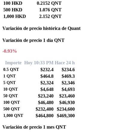
100 HKD
0.2152 QNT
500 HKD
1.076 QNT
1,000 HKD
2.152 QNT
Variación de precio histórica de Quant
Variación de precio 1 día QNT
-0.93%
Importe
Hoy 10:33 PM
Hace 24 h
$232.4
$234.6
0.5
QNT
$464.8
$469.3
1
QNT
$2,324
$2,346
5
QNT
$4,648
$4,693
10
QNT
$23,240
$23,460
50
QNT
$46,480
$46,930
100
QNT
$232,400
$234,600
500
QNT
$464,800
$469,300
1,000
QNT
Variación de precio 1 mes QNT