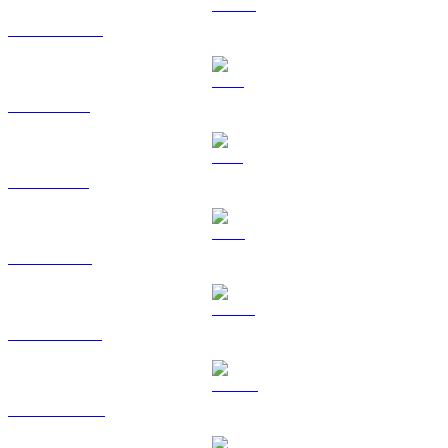
USDC a HKD
XRP a HKD
SOL a HKD
TRX a HKD
HYPE a HKD
DOGE a HKD