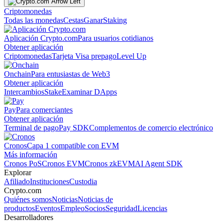
Criptomonedas
Todas las monedas
Cestas
Ganar
Staking
Aplicación Crypto.com
Para usuarios cotidianos
Obtener aplicación
Criptomonedas
Tarjeta Visa prepago
Level Up
Onchain
Para entusiastas de Web3
Obtener aplicación
Intercambios
Stake
Examinar DApps
Pay
Para comerciantes
Obtener aplicación
Terminal de pago
Pay SDK
Complementos de comercio electrónico
Cronos
Capa 1 compatible con EVM
Más información
Cronos PoS
Cronos EVM
Cronos zkEVM
AI Agent SDK
Explorar
Afiliado
Instituciones
Custodia
Crypto.com
Quiénes somos
Noticias
Noticias de
productos
Eventos
Empleo
Socios
Seguridad
Licencias
Desarrolladores