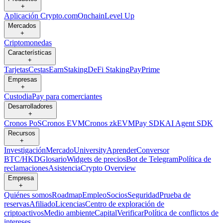
+
Aplicación Crypto.com
Onchain
Level Up
Mercados
+
Criptomonedas
Características
+
Tarjetas
Cestas
Earn
Staking
DeFi Staking
Pay
Prime
Empresas
+
Custodia
Pay para comerciantes
Desarrolladores
+
Cronos PoS
Cronos EVM
Cronos zkEVM
Pay SDK
AI Agent SDK
Recursos
+
Investigación
Mercado
University
Aprender
Conversor
BTC/HKD
Glosario
Widgets de precios
Bot de Telegram
Política de
reclamaciones
Asistencia
Crypto Overview
Empresa
+
Quiénes somos
Roadmap
Empleo
Socios
Seguridad
Prueba de
reservas
Afiliado
Licencias
Centro de exploración de
criptoactivos
Medio ambiente
Capital
Verificar
Política de conflictos de
intereses