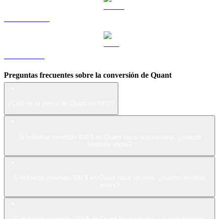
USDS a HKD
LEO a HKD
Preguntas frecuentes sobre la conversión de Quant
¿Cuál es el precio de Quant en HKD?
Si hubieras invertido 100 $ en Quant hace una semana, ¿cuánto
tendrías ahora?
Si hubieras invertido 100 $ en Quant hace un mes, ¿cuánto tendrías
ahora?
Si hubieras invertido 100 $ en Quant hace un año, ¿cuánto tendrías