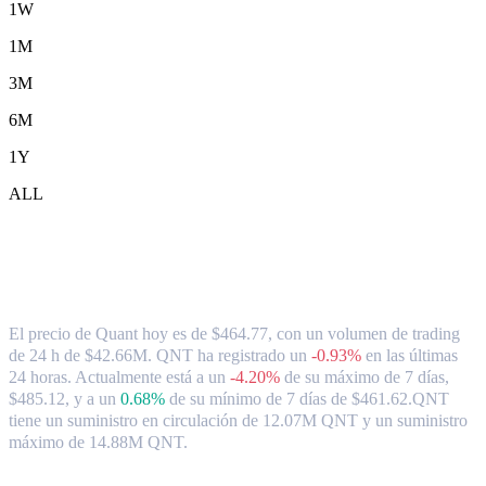
1W
1M
3M
6M
1Y
ALL
Tipo de cambio y datos del mercado de
Quant ( QNT ) a HKD
El precio de Quant hoy es de $464.77, con un volumen de trading
de 24 h de $42.66M. QNT ha registrado un
-0.93%
en las últimas
24 horas.
Actualmente está a un
-4.20%
de su máximo de 7 días,
$485.12,
y a un
0.68%
de su mínimo de 7 días de $461.62.
QNT
tiene un suministro en circulación de 12.07M QNT y un suministro
máximo de 14.88M QNT.
Pares de conversión de Quant populares