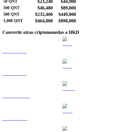
$23,240
$44,900
50
QNT
$46,480
$89,800
100
QNT
$232,400
$449,000
500
QNT
$464,800
$898,000
1,000
QNT
Convertir otras criptomonedas a HKD
BTC a HKD
ETH a HKD
USDT a HKD
BNB a HKD