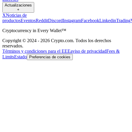
Actualizaciones
+
X
Noticias de
productos
Eventos
Reddit
Discord
Instagram
Facebook
Linkedin
Trading
Cryptocurrency in Every Wallet™
Copyright © 2024 - 2026 Crypto.com. Todos los derechos
reservados.
Términos y condiciones para el EEE
aviso de privacidad
Fees &
Limits
Estado
Preferencias de cookies