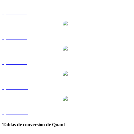
QNT a GBP
QNT a RUB
QNT a SGD
QNT a TWD
QNT a KRW
Tablas de conversión de Quant