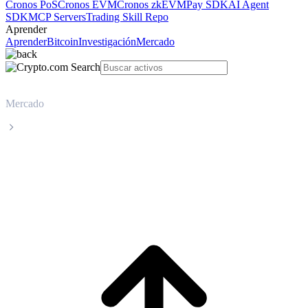
Cronos PoS
Cronos EVM
Cronos zkEVM
Pay SDK
AI Agent
SDK
MCP Servers
Trading Skill Repo
Aprender
Aprender
Bitcoin
Investigación
Mercado
Mercado
Quant
Precio en tiempo real de Quant QNT