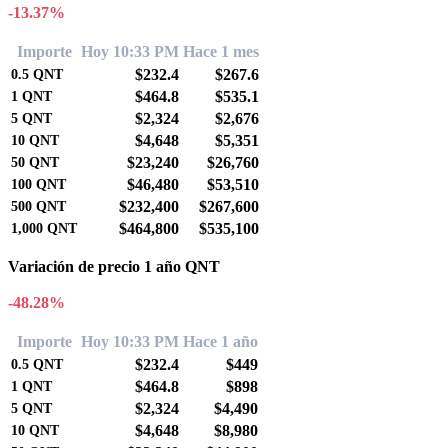
-13.37%
Importe
Hoy 10:33 PM
Hace 1 mes
$232.4
$267.6
0.5
QNT
$464.8
$535.1
1
QNT
$2,324
$2,676
5
QNT
$4,648
$5,351
10
QNT
$23,240
$26,760
50
QNT
$46,480
$53,510
100
QNT
$232,400
$267,600
500
QNT
$464,800
$535,100
1,000
QNT
Variación de precio 1 año QNT
-48.28%
Importe
Hoy 10:33 PM
Hace 1 año
$232.4
$449
0.5
QNT
$464.8
$898
1
QNT
$2,324
$4,490
5
QNT
$4,648
$8,980
10
QNT