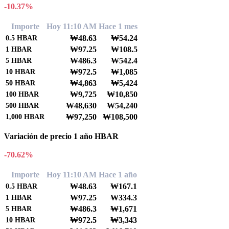
-10.37%
Importe
Hoy 11:10 AM
Hace 1 mes
₩48.63
₩54.24
0.5
HBAR
₩97.25
₩108.5
1
HBAR
₩486.3
₩542.4
5
HBAR
₩972.5
₩1,085
10
HBAR
₩4,863
₩5,424
50
HBAR
₩9,725
₩10,850
100
HBAR
₩48,630
₩54,240
500
HBAR
₩97,250
₩108,500
1,000
HBAR
Variación de precio 1 año HBAR
-70.62%
Importe
Hoy 11:10 AM
Hace 1 año
₩48.63
₩167.1
0.5
HBAR
₩97.25
₩334.3
1
HBAR
₩486.3
₩1,671
5
HBAR
₩972.5
₩3,343
10
HBAR