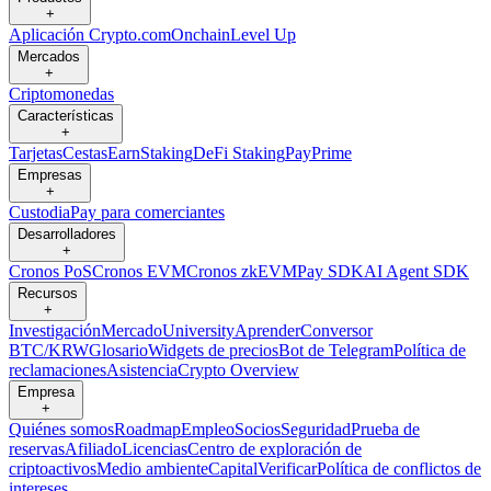
+
Aplicación Crypto.com
Onchain
Level Up
Mercados
+
Criptomonedas
Características
+
Tarjetas
Cestas
Earn
Staking
DeFi Staking
Pay
Prime
Empresas
+
Custodia
Pay para comerciantes
Desarrolladores
+
Cronos PoS
Cronos EVM
Cronos zkEVM
Pay SDK
AI Agent SDK
Recursos
+
Investigación
Mercado
University
Aprender
Conversor
BTC/KRW
Glosario
Widgets de precios
Bot de Telegram
Política de
reclamaciones
Asistencia
Crypto Overview
Empresa
+
Quiénes somos
Roadmap
Empleo
Socios
Seguridad
Prueba de
reservas
Afiliado
Licencias
Centro de exploración de
criptoactivos
Medio ambiente
Capital
Verificar
Política de conflictos de
intereses