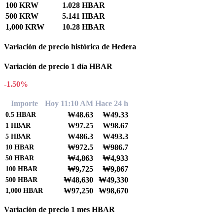
100 KRW
1.028 HBAR
500 KRW
5.141 HBAR
1,000 KRW
10.28 HBAR
Variación de precio histórica de Hedera
Variación de precio 1 día HBAR
-1.50%
Importe
Hoy 11:10 AM
Hace 24 h
₩48.63
₩49.33
0.5
HBAR
₩97.25
₩98.67
1
HBAR
₩486.3
₩493.3
5
HBAR
₩972.5
₩986.7
10
HBAR
₩4,863
₩4,933
50
HBAR
₩9,725
₩9,867
100
HBAR
₩48,630
₩49,330
500
HBAR
₩97,250
₩98,670
1,000
HBAR
Variación de precio 1 mes HBAR