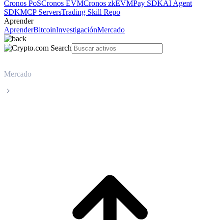
Cronos PoS
Cronos EVM
Cronos zkEVM
Pay SDK
AI Agent
SDK
MCP Servers
Trading Skill Repo
Aprender
Aprender
Bitcoin
Investigación
Mercado
Mercado
Hedera
Precio en tiempo real de Hedera HBAR