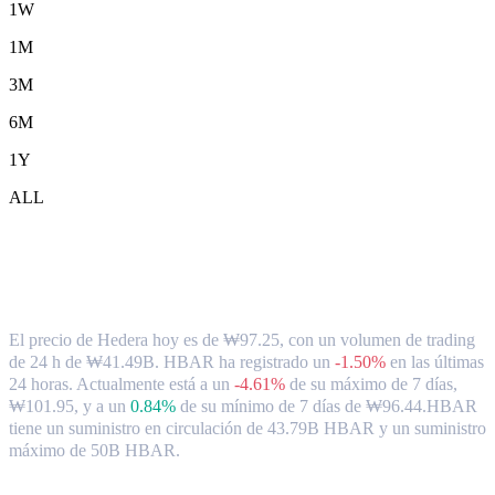
1W
1M
3M
6M
1Y
ALL
Tipo de cambio y datos del mercado de
Hedera ( HBAR ) a KRW
El precio de Hedera hoy es de ₩97.25, con un volumen de trading
de 24 h de ₩41.49B. HBAR ha registrado un
-1.50%
en las últimas
24 horas.
Actualmente está a un
-4.61%
de su máximo de 7 días,
₩101.95,
y a un
0.84%
de su mínimo de 7 días de ₩96.44.
HBAR
tiene un suministro en circulación de 43.79B HBAR y un suministro
máximo de 50B HBAR.
Pares de conversión de Hedera populares