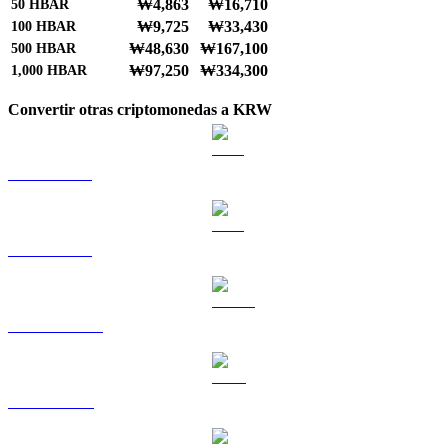
₩4,863
₩16,710
50
HBAR
₩9,725
₩33,430
100
HBAR
₩48,630
₩167,100
500
HBAR
₩97,250
₩334,300
1,000
HBAR
Convertir otras criptomonedas a KRW
BTC a KRW
ETH a KRW
USDT a KRW
BNB a KRW