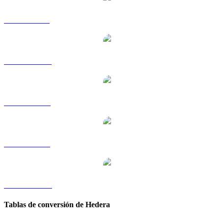
HBAR a GBP
HBAR a HKD
HBAR a RUB
HBAR a SGD
HBAR a TWD
Tablas de conversión de Hedera