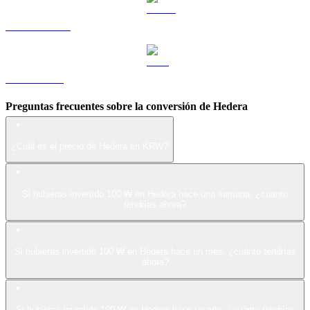
USDS a KRW
LEO a KRW
Preguntas frecuentes sobre la conversión de Hedera
¿Cuál es el precio de Hedera en KRW?
Si hubieras invertido 100 ₩ en Hedera hace una semana, ¿cuánto
tendrías ahora?
Si hubieras invertido 100 ₩ en Hedera hace un mes, ¿cuánto tendrías
ahora?
Si hubieras invertido 100 ₩ en Hedera hace un año, ¿cuánto tendrías