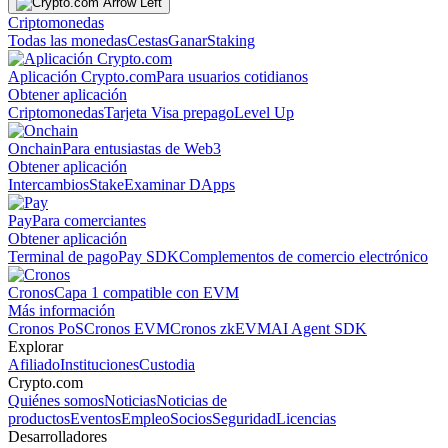
Criptomonedas
Todas las monedas
Cestas
Ganar
Staking
Aplicación Crypto.com
Para usuarios cotidianos
Obtener aplicación
Criptomonedas
Tarjeta Visa prepago
Level Up
Onchain
Para entusiastas de Web3
Obtener aplicación
Intercambios
Stake
Examinar DApps
Pay
Para comerciantes
Obtener aplicación
Terminal de pago
Pay SDK
Complementos de comercio electrónico
Cronos
Capa 1 compatible con EVM
Más información
Cronos PoS
Cronos EVM
Cronos zkEVM
AI Agent SDK
Explorar
Afiliado
Instituciones
Custodia
Crypto.com
Quiénes somos
Noticias
Noticias de
productos
Eventos
Empleo
Socios
Seguridad
Licencias
Desarrolladores