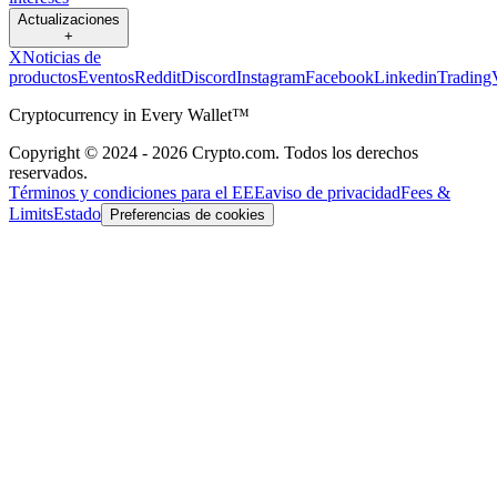
Actualizaciones
+
X
Noticias de
productos
Eventos
Reddit
Discord
Instagram
Facebook
Linkedin
Trading
Cryptocurrency in Every Wallet™
Copyright © 2024 - 2026 Crypto.com. Todos los derechos
reservados.
Términos y condiciones para el EEE
aviso de privacidad
Fees &
Limits
Estado
Preferencias de cookies