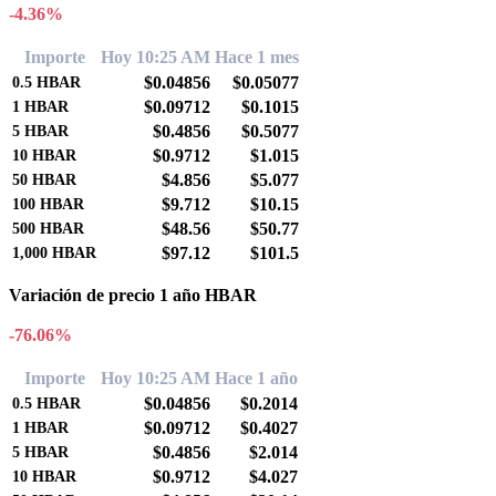
-4.36%
Importe
Hoy 10:25 AM
Hace 1 mes
$0.04856
$0.05077
0.5
HBAR
$0.09712
$0.1015
1
HBAR
$0.4856
$0.5077
5
HBAR
$0.9712
$1.015
10
HBAR
$4.856
$5.077
50
HBAR
$9.712
$10.15
100
HBAR
$48.56
$50.77
500
HBAR
$97.12
$101.5
1,000
HBAR
Variación de precio 1 año HBAR
-76.06%
Importe
Hoy 10:25 AM
Hace 1 año
$0.04856
$0.2014
0.5
HBAR
$0.09712
$0.4027
1
HBAR
$0.4856
$2.014
5
HBAR
$0.9712
$4.027
10
HBAR