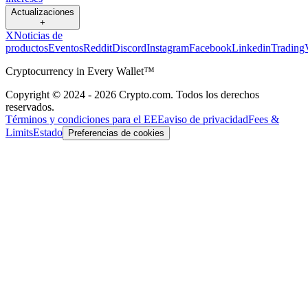
Actualizaciones
+
X
Noticias de
productos
Eventos
Reddit
Discord
Instagram
Facebook
Linkedin
Trading
Cryptocurrency in Every Wallet™
Copyright © 2024 - 2026 Crypto.com. Todos los derechos
reservados.
Términos y condiciones para el EEE
aviso de privacidad
Fees &
Limits
Estado
Preferencias de cookies