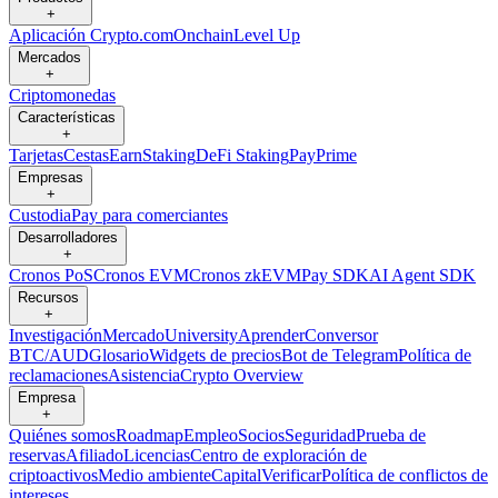
+
Aplicación Crypto.com
Onchain
Level Up
Mercados
+
Criptomonedas
Características
+
Tarjetas
Cestas
Earn
Staking
DeFi Staking
Pay
Prime
Empresas
+
Custodia
Pay para comerciantes
Desarrolladores
+
Cronos PoS
Cronos EVM
Cronos zkEVM
Pay SDK
AI Agent SDK
Recursos
+
Investigación
Mercado
University
Aprender
Conversor
BTC/AUD
Glosario
Widgets de precios
Bot de Telegram
Política de
reclamaciones
Asistencia
Crypto Overview
Empresa
+
Quiénes somos
Roadmap
Empleo
Socios
Seguridad
Prueba de
reservas
Afiliado
Licencias
Centro de exploración de
criptoactivos
Medio ambiente
Capital
Verificar
Política de conflictos de
intereses