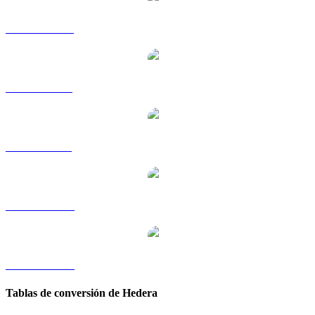
HBAR a HKD
HBAR a RUB
HBAR a SGD
HBAR a TWD
HBAR a KRW
Tablas de conversión de Hedera