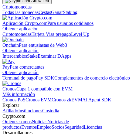
Criptomonedas
Todas las monedas
Cestas
Ganar
Staking
Aplicación Crypto.com
Para usuarios cotidianos
Obtener aplicación
Criptomonedas
Tarjeta Visa prepago
Level Up
Onchain
Para entusiastas de Web3
Obtener aplicación
Intercambios
Stake
Examinar DApps
Pay
Para comerciantes
Obtener aplicación
Terminal de pago
Pay SDK
Complementos de comercio electrónico
Cronos
Capa 1 compatible con EVM
Más información
Cronos PoS
Cronos EVM
Cronos zkEVM
AI Agent SDK
Explorar
Afiliado
Instituciones
Custodia
Crypto.com
Quiénes somos
Noticias
Noticias de
productos
Eventos
Empleo
Socios
Seguridad
Licencias
Desarrolladores