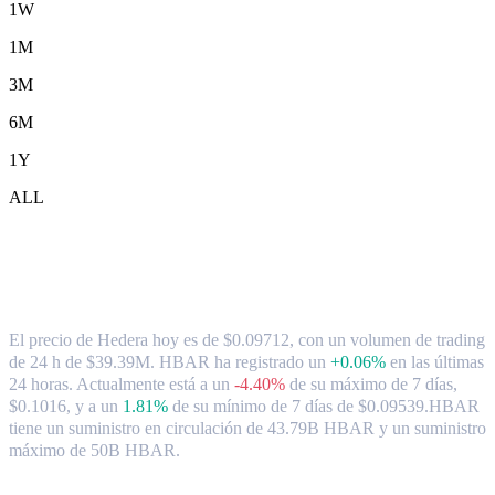
1W
1M
3M
6M
1Y
ALL
Tipo de cambio y datos del mercado de
Hedera ( HBAR ) a AUD
El precio de Hedera hoy es de $0.09712, con un volumen de trading
de 24 h de $39.39M. HBAR ha registrado un
+0.06%
en las últimas
24 horas.
Actualmente está a un
-4.40%
de su máximo de 7 días,
$0.1016,
y a un
1.81%
de su mínimo de 7 días de $0.09539.
HBAR
tiene un suministro en circulación de 43.79B HBAR y un suministro
máximo de 50B HBAR.
Pares de conversión de Hedera populares