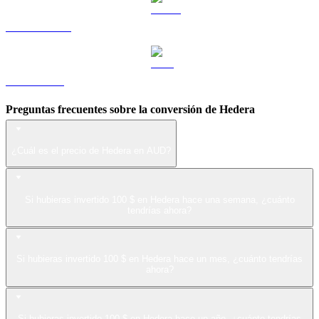
USDS a AUD
LEO a AUD
Preguntas frecuentes sobre la conversión de Hedera
¿Cuál es el precio de Hedera en AUD?
Si hubieras invertido 100 $ en Hedera hace una semana, ¿cuánto
tendrías ahora?
Si hubieras invertido 100 $ en Hedera hace un mes, ¿cuánto tendrías
ahora?
Si hubieras invertido 100 $ en Hedera hace un año, ¿cuánto tendrías