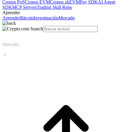
Cronos PoS
Cronos EVM
Cronos zkEVM
Pay SDK
AI Agent
SDK
MCP Servers
Trading Skill Repo
Aprender
Aprender
Bitcoin
Investigación
Mercado
Mercado
Hedera
Precio en tiempo real de Hedera HBAR