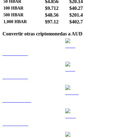
$4.856
$20.14
50
HBAR
$9.712
$40.27
100
HBAR
$48.56
$201.4
500
HBAR
$97.12
$402.7
1,000
HBAR
Convertir otras criptomonedas a AUD
BTC a AUD
ETH a AUD
USDT a AUD
BNB a AUD