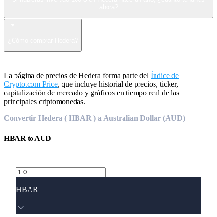
ahora?
¿Cómo comprar Hedera?
La página de precios de Hedera forma parte del
Índice de
Crypto.com Price
, que incluye historial de precios, ticker,
capitalización de mercado y gráficos en tiempo real de las
principales criptomonedas.
Convertir Hedera ( HBAR ) a Australian Dollar (AUD)
HBAR
to
AUD
HBAR