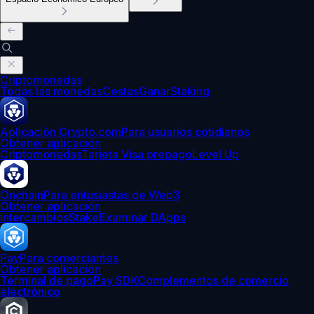
Criptomonedas
Todas las monedas
Cestas
Ganar
Staking
Aplicación Crypto.com
Para usuarios cotidianos
Obtener aplicación
Criptomonedas
Tarjeta Visa prepago
Level Up
Onchain
Para entusiastas de Web3
Obtener aplicación
Intercambios
Stake
Examinar DApps
Pay
Para comerciantes
Obtener aplicación
Terminal de pago
Pay SDK
Complementos de comercio
electrónico