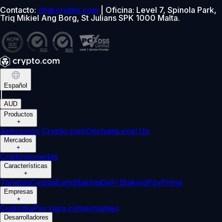
Contacto:
chat.crypto.com
| Oficina: Level 7, Spinola Park,
Triq Mikiel Ang Borg, St Julians SPK 1000 Malta.
Español
|
AUD
Productos
+
Aplicación Crypto.com
Onchain
Level Up
Mercados
+
Criptomonedas
Características
+
Tarjetas
Cestas
Earn
Staking
DeFi Staking
Pay
Prime
Empresas
+
Custodia
Pay para comerciantes
Desarrolladores