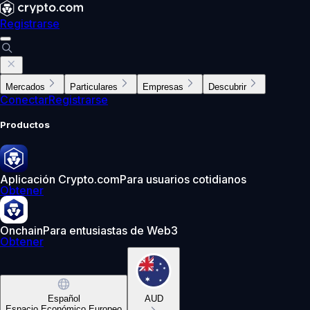
Registrarse
Mercados
Particulares
Empresas
Descubrir
Conectar
Registrarse
Productos
Aplicación Crypto.com
Para usuarios cotidianos
Obtener
Onchain
Para entusiastas de Web3
Obtener
Español
AUD
Espacio Económico Europeo