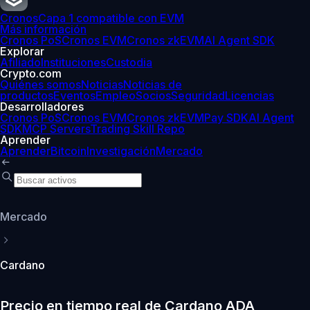
Cronos
Capa 1 compatible con EVM
Más información
Cronos PoS
Cronos EVM
Cronos zkEVM
AI Agent SDK
Explorar
Afiliado
Instituciones
Custodia
Crypto.com
Quiénes somos
Noticias
Noticias de
productos
Eventos
Empleo
Socios
Seguridad
Licencias
Desarrolladores
Cronos PoS
Cronos EVM
Cronos zkEVM
Pay SDK
AI Agent
SDK
MCP Servers
Trading Skill Repo
Aprender
Aprender
Bitcoin
Investigación
Mercado
Mercado
Cardano
Precio en tiempo real de Cardano ADA