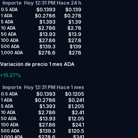
Importe
Hoy 12:31 PM
Hace 24 h
$0.1393
$0.139
0.5
ADA
$0.2786
$0.278
1
ADA
$1.393
$1.39
5
ADA
$2.786
$2.78
10
ADA
$13.93
$13.9
50
ADA
$27.86
$27.8
100
ADA
$139.3
$139
500
ADA
$278.6
$278
1,000
ADA
Variación de precio 1 mes ADA
+15.27%
Importe
Hoy 12:31 PM
Hace 1 mes
$0.1393
$0.1205
0.5
ADA
$0.2786
$0.241
1
ADA
$1.393
$1.205
5
ADA
$2.786
$2.41
10
ADA
$13.93
$12.05
50
ADA
$27.86
$24.1
100
ADA
$139.3
$120.5
500
ADA
$278.6
$241
1,000
ADA