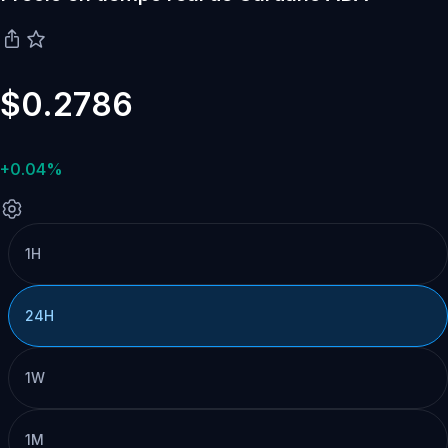
$0.2786
+0.04%
1H
24H
1W
1M