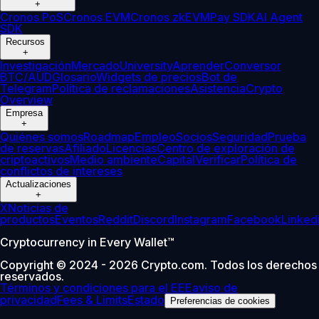
+
Cronos PoS
Cronos EVM
Cronos zkEVM
Pay SDK
AI Agent
SDK
Recursos
+
Investigación
Mercado
University
Aprender
Conversor
BTC/AUD
Glosario
Widgets de precios
Bot de
Telegram
Política de reclamaciones
Asistencia
Crypto
Overview
Empresa
+
Quiénes somos
Roadmap
Empleo
Socios
Seguridad
Prueba
de reservas
Afiliado
Licencias
Centro de exploración de
criptoactivos
Medio ambiente
Capital
Verificar
Política de
conflictos de intereses
Actualizaciones
+
X
Noticias de
productos
Eventos
Reddit
Discord
Instagram
Facebook
Linked
Cryptocurrency in Every Wallet™
Copyright © 2024 - 2026 Crypto.com. Todos los derechos
reservados.
Términos y condiciones para el EEE
aviso de
privacidad
Fees & Limits
Estado
Preferencias de cookies