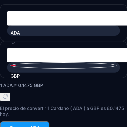
ADA
GBP
1
ADA
=
0.1475
GBP
El precio de convertir 1 Cardano ( ADA ) a GBP es £0.1475
hoy.