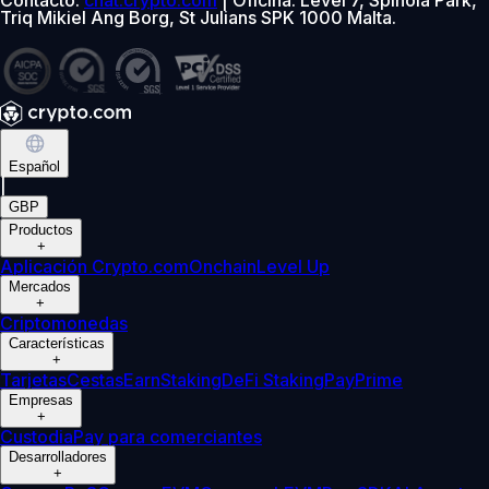
Triq Mikiel Ang Borg, St Julians SPK 1000 Malta.
Español
|
GBP
Productos
+
Aplicación Crypto.com
Onchain
Level Up
Mercados
+
Criptomonedas
Características
+
Tarjetas
Cestas
Earn
Staking
DeFi Staking
Pay
Prime
Empresas
+
Custodia
Pay para comerciantes
Desarrolladores
+