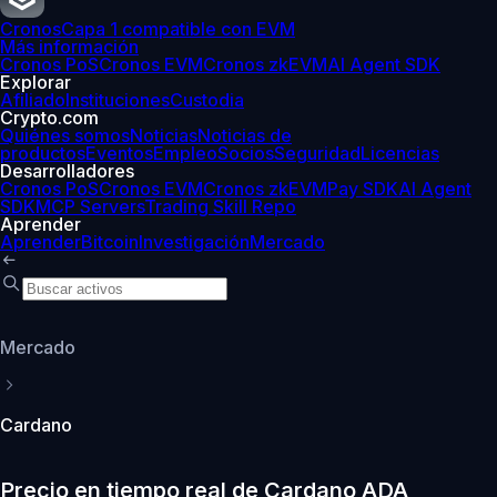
Cronos
Capa 1 compatible con EVM
Más información
Cronos PoS
Cronos EVM
Cronos zkEVM
AI Agent SDK
Explorar
Afiliado
Instituciones
Custodia
Crypto.com
Quiénes somos
Noticias
Noticias de
productos
Eventos
Empleo
Socios
Seguridad
Licencias
Desarrolladores
Cronos PoS
Cronos EVM
Cronos zkEVM
Pay SDK
AI Agent
SDK
MCP Servers
Trading Skill Repo
Aprender
Aprender
Bitcoin
Investigación
Mercado
Mercado
Cardano
Precio en tiempo real de Cardano ADA