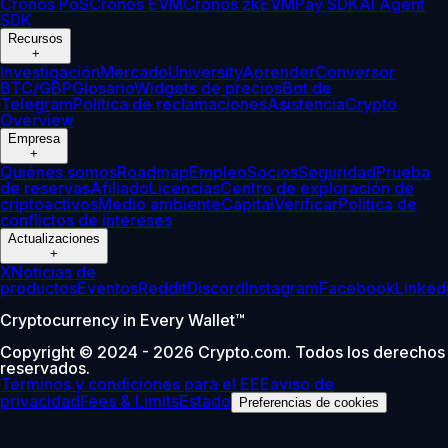
Cronos PoS
Cronos EVM
Cronos zkEVM
Pay SDK
AI Agent
SDK
Recursos
+
Investigación
Mercado
University
Aprender
Conversor
BTC/GBP
Glosario
Widgets de precios
Bot de
Telegram
Política de reclamaciones
Asistencia
Crypto
Overview
Empresa
+
Quiénes somos
Roadmap
Empleo
Socios
Seguridad
Prueba
de reservas
Afiliado
Licencias
Centro de exploración de
criptoactivos
Medio ambiente
Capital
Verificar
Política de
conflictos de intereses
Actualizaciones
+
X
Noticias de
productos
Eventos
Reddit
Discord
Instagram
Facebook
Linked
Cryptocurrency in Every Wallet™
Copyright © 2024 - 2026 Crypto.com. Todos los derechos
reservados.
Términos y condiciones para el EEE
aviso de
privacidad
Fees & Limits
Estado
Preferencias de cookies