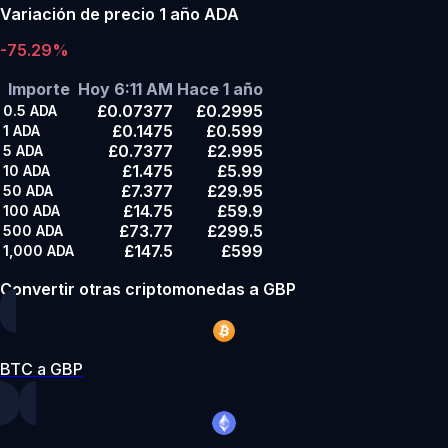
Variación de precio 1 año ADA
-75.29%
Importe
Hoy 6:11 AM
Hace 1 año
£0.07377
£0.2995
0.5
ADA
£0.1475
£0.599
1
ADA
£0.7377
£2.995
5
ADA
£1.475
£5.99
10
ADA
£7.377
£29.95
50
ADA
£14.75
£59.9
100
ADA
£73.77
£299.5
500
ADA
£147.5
£599
1,000
ADA
Convertir otras criptomonedas a GBP
BTC a GBP