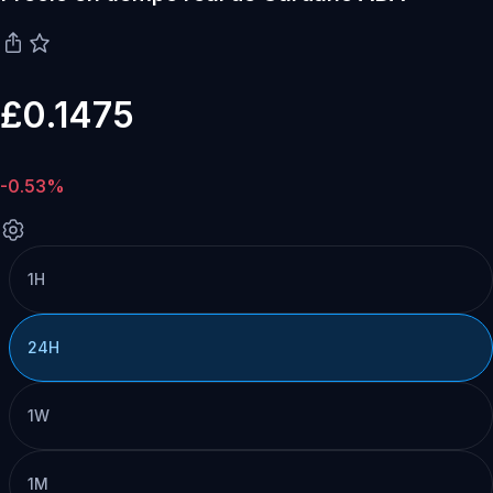
£0.1475
-0.53%
1H
24H
1W
1M