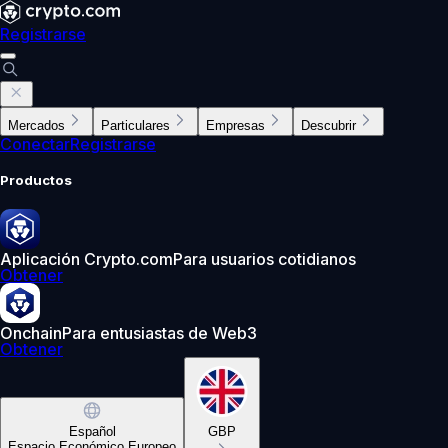
Registrarse
Mercados
Particulares
Empresas
Descubrir
Conectar
Registrarse
Productos
Aplicación Crypto.com
Para usuarios cotidianos
Obtener
Onchain
Para entusiastas de Web3
Obtener
Español
GBP
Espacio Económico Europeo