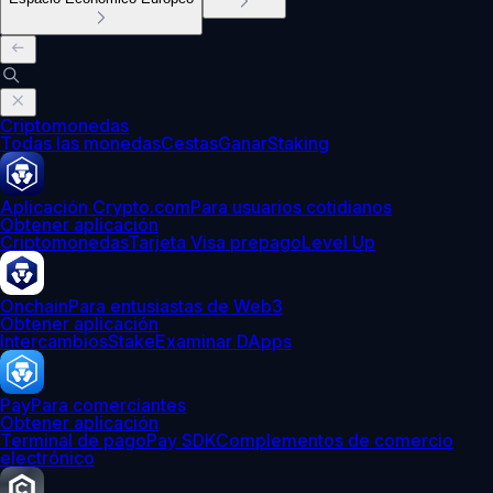
Criptomonedas
Todas las monedas
Cestas
Ganar
Staking
Aplicación Crypto.com
Para usuarios cotidianos
Obtener aplicación
Criptomonedas
Tarjeta Visa prepago
Level Up
Onchain
Para entusiastas de Web3
Obtener aplicación
Intercambios
Stake
Examinar DApps
Pay
Para comerciantes
Obtener aplicación
Terminal de pago
Pay SDK
Complementos de comercio
electrónico