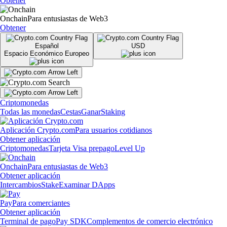
Obtener
Onchain
Para entusiastas de Web3
Obtener
Español
USD
Espacio Económico Europeo
Criptomonedas
Todas las monedas
Cestas
Ganar
Staking
Aplicación Crypto.com
Para usuarios cotidianos
Obtener aplicación
Criptomonedas
Tarjeta Visa prepago
Level Up
Onchain
Para entusiastas de Web3
Obtener aplicación
Intercambios
Stake
Examinar DApps
Pay
Para comerciantes
Obtener aplicación
Terminal de pago
Pay SDK
Complementos de comercio electrónico