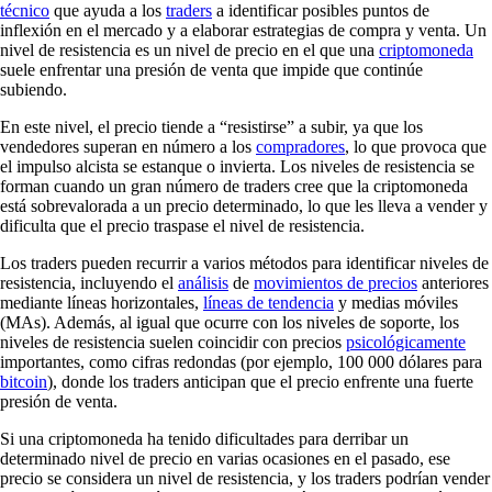
técnico
que ayuda a los
traders
a identificar posibles puntos de
inflexión en el mercado y a elaborar estrategias de compra y venta. Un
nivel de resistencia es un nivel de precio en el que una
criptomoneda
suele enfrentar una presión de venta que impide que continúe
subiendo.
En este nivel, el precio tiende a “resistirse” a subir, ya que los
vendedores superan en número a los
compradores
, lo que provoca que
el impulso alcista se estanque o invierta. Los niveles de resistencia se
forman cuando un gran número de traders cree que la criptomoneda
está sobrevalorada a un precio determinado, lo que les lleva a vender y
dificulta que el precio traspase el nivel de resistencia.
Los traders pueden recurrir a varios métodos para identificar niveles de
resistencia, incluyendo el
análisis
de
movimientos de precios
anteriores
mediante líneas horizontales,
líneas de tendencia
y medias móviles
(MAs). Además, al igual que ocurre con los niveles de soporte, los
niveles de resistencia suelen coincidir con precios
psicológicamente
importantes, como cifras redondas (por ejemplo, 100 000 dólares para
bitcoin
), donde los traders anticipan que el precio enfrente una fuerte
presión de venta.
Si una criptomoneda ha tenido dificultades para derribar un
determinado nivel de precio en varias ocasiones en el pasado, ese
precio se considera un nivel de resistencia, y los traders podrían vender