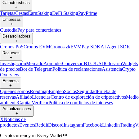
Características
+
Tarjetas
Cestas
Earn
Staking
DeFi Staking
Pay
Prime
Empresas
+
Custodia
Pay para comerciantes
Desarrolladores
+
Cronos PoS
Cronos EVM
Cronos zkEVM
Pay SDK
AI Agent SDK
Recursos
+
Investigación
Mercado
Aprender
Conversor BTC/USD
Glosario
Widgets
de precios
Bot de Telegram
Política de reclamaciones
Asistencia
Crypto
Overview
Empresa
+
Quiénes somos
Roadmap
Empleo
Socios
Seguridad
Prueba de
reservas
Afiliado
Licencias
Centro de exploración de criptoactivos
Medio
ambiente
Capital
Verificar
Política de conflictos de intereses
Actualizaciones
+
X
Noticias de
productos
Eventos
Reddit
Discord
Instagram
Facebook
Linkedin
TradingV
Cryptocurrency in Every Wallet™