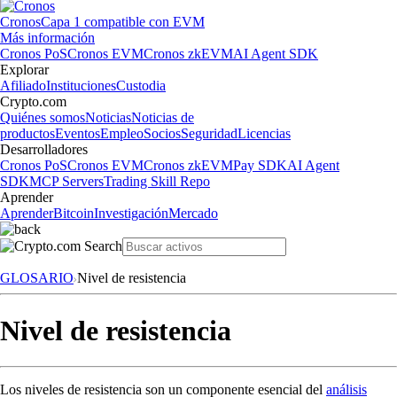
Cronos
Capa 1 compatible con EVM
Más información
Cronos PoS
Cronos EVM
Cronos zkEVM
AI Agent SDK
Explorar
Afiliado
Instituciones
Custodia
Crypto.com
Quiénes somos
Noticias
Noticias de
productos
Eventos
Empleo
Socios
Seguridad
Licencias
Desarrolladores
Cronos PoS
Cronos EVM
Cronos zkEVM
Pay SDK
AI Agent
SDK
MCP Servers
Trading Skill Repo
Aprender
Aprender
Bitcoin
Investigación
Mercado
GLOSARIO
Nivel de resistencia
Nivel de resistencia
Los niveles de resistencia son un componente esencial del
análisis