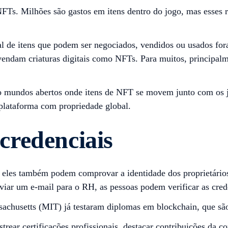
 NFTs. Milhões são gastos em itens dentro do jogo, mas esses
 de itens que podem ser negociados, vendidos ou usados ​​for
 vendam criaturas digitais como NFTs. Para muitos, principa
o mundos abertos onde itens de NFT se movem junto com os 
plataforma com propriedade global.
 credenciais
eles também podem comprovar a identidade dos proprietários. 
nviar um e-mail para o RH, as pessoas podem verificar as cr
achusetts (MIT) já testaram diplomas em blockchain, que são i
rear certificações profissionais, destacar contribuições da