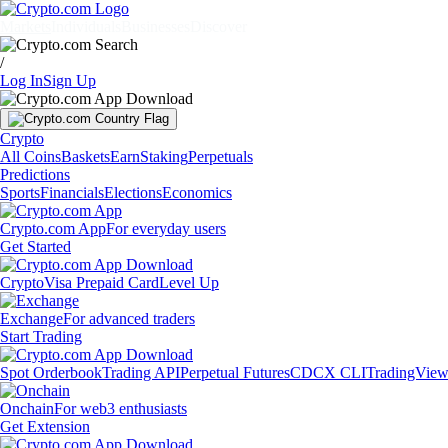
Markets
Individuals
Businesses
Discover
/
Log In
Sign Up
Crypto
All Coins
Baskets
Earn
Staking
Perpetuals
Predictions
Sports
Financials
Elections
Economics
Crypto.com App
For everyday users
Get Started
Crypto
Visa Prepaid Card
Level Up
Exchange
For advanced traders
Start Trading
Spot Orderbook
Trading API
Perpetual Futures
CDCX CLI
TradingVie
Onchain
For web3 enthusiasts
Get Extension