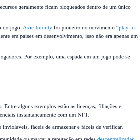
 recursos geralmente ficam bloqueados dentro de um único
a do jogo.
Axie Infinity
foi pioneiro no movimento “
play-to-
lmente em países em desenvolvimento, isso não era apenas um
jogadores. Por exemplo, uma espada em um jogo pode se
Entre alguns exemplos estão as licenças, filiações e
edenciais instantaneamente com um NFT.
nvioláveis, fáceis de armazenar e fáceis de verificar.
 comunidade ou marcar a reputação em redes
descentralizadas
.