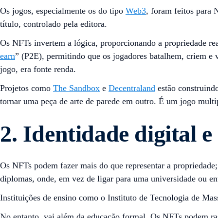
Os jogos, especialmente os do tipo
Web3
, foram feitos para
título, controlado pela editora.
Os NFTs invertem a lógica, proporcionando a propriedade real
earn
” (P2E), permitindo que os jogadores batalhem, criem e
jogo, era fonte renda.
Projetos como
The Sandbox
e
Decentraland
estão construind
tornar uma peça de arte de parede em outro. É um jogo multi
2. Identidade digital e
Os NFTs podem fazer mais do que representar a propriedade; 
diplomas, onde, em vez de ligar para uma universidade ou e
Instituições de ensino como o Instituto de Tecnologia de Mass
No entanto, vai além da educação formal. Os NFTs podem rast