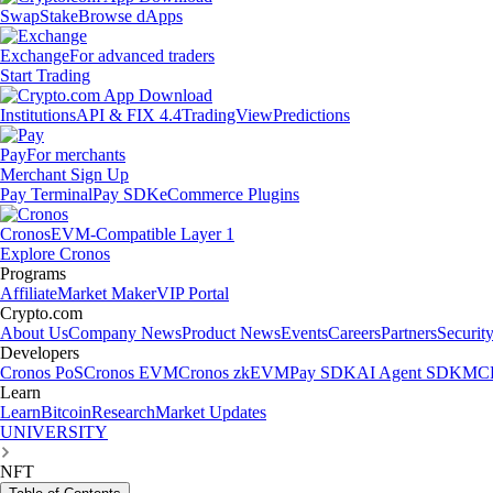
Swap
Stake
Browse dApps
Exchange
For advanced traders
Start Trading
Institutions
API & FIX 4.4
TradingView
Predictions
Pay
For merchants
Merchant Sign Up
Pay Terminal
Pay SDK
eCommerce Plugins
Cronos
EVM-Compatible Layer 1
Explore Cronos
Programs
Affiliate
Market Maker
VIP Portal
Crypto.com
About Us
Company News
Product News
Events
Careers
Partners
Securit
Developers
Cronos PoS
Cronos EVM
Cronos zkEVM
Pay SDK
AI Agent SDK
MCP
Learn
Learn
Bitcoin
Research
Market Updates
UNIVERSITY
NFT