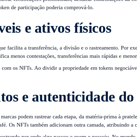
oken de participação poderia comprová-lo.
is e ativos físicos
 o que facilita a transferência, a divisão e o rastreamento. Po
nifica menos contestações, transferências mais rápidas e menor
 com os NFTs. Ao dividir a propriedade em tokens negociáveis
tos e autenticidade do
s marcas podem rastrear cada etapa, da matéria-prima à pratel
café. Os NFTs também adicionam outra camada, atribuindo a ca
ostrando por onde algo passou e quem o possuiu. No mundo d