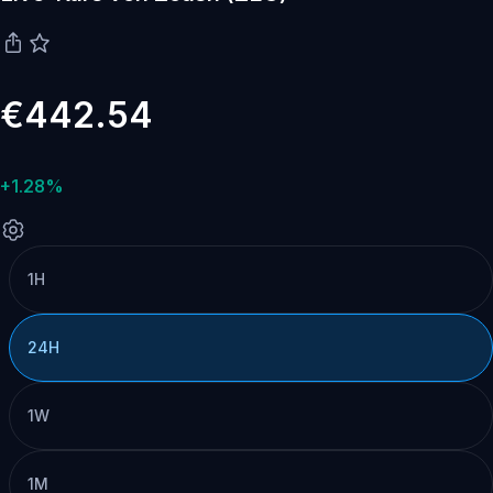
€442.54
+1.28%
1H
24H
1W
1M