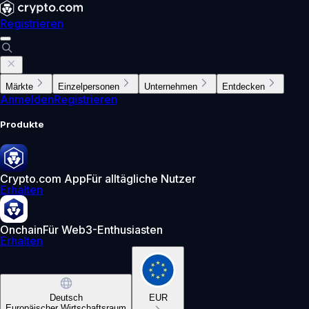
Registrieren
Märkte
Einzelpersonen
Unternehmen
Entdecken
Anmelden
Registrieren
Produkte
Crypto.com App
Für alltägliche Nutzer
Erhalten
Onchain
Für Web3-Enthusiasten
Erhalten
Deutsch
EUR
Europäischer Wirtschaftsraum