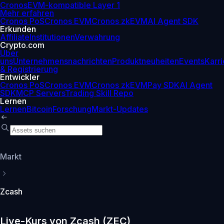
Cronos
EVM-kompatible Layer 1
Mehr erfahren
Cronos PoS
Cronos EVM
Cronos zkEVM
AI Agent SDK
Erkunden
Affiliate
Institutionen
Verwahrung
Crypto.com
Über
uns
Unternehmensnachrichten
Produktneuheiten
Events
Karri
& Registrierung
Entwickler
Cronos PoS
Cronos EVM
Cronos zkEVM
Pay SDK
AI Agent
SDK
MCP Servers
Trading Skill Repo
Lernen
Lernen
Bitcoin
Forschung
Markt-Updates
Markt
Zcash
Live-Kurs von Zcash (ZEC)