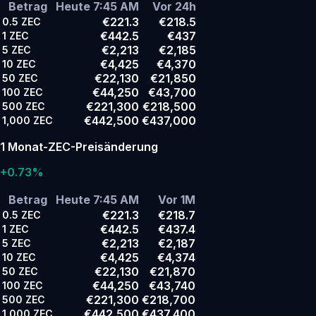
Betrag
Heute 7:45 AM
Vor 24h
€221.3
€218.5
0.5
ZEC
€442.5
€437
1
ZEC
€2,213
€2,185
5
ZEC
€4,425
€4,370
10
ZEC
€22,130
€21,850
50
ZEC
€44,250
€43,700
100
ZEC
€221,300
€218,500
500
ZEC
€442,500
€437,000
1,000
ZEC
1 Monat-ZEC-Preisänderung
+0.73%
Betrag
Heute 7:45 AM
Vor 1M
€221.3
€218.7
0.5
ZEC
€442.5
€437.4
1
ZEC
€2,213
€2,187
5
ZEC
€4,425
€4,374
10
ZEC
€22,130
€21,870
50
ZEC
€44,250
€43,740
100
ZEC
€221,300
€218,700
500
ZEC
€442,500
€437,400
1,000
ZEC