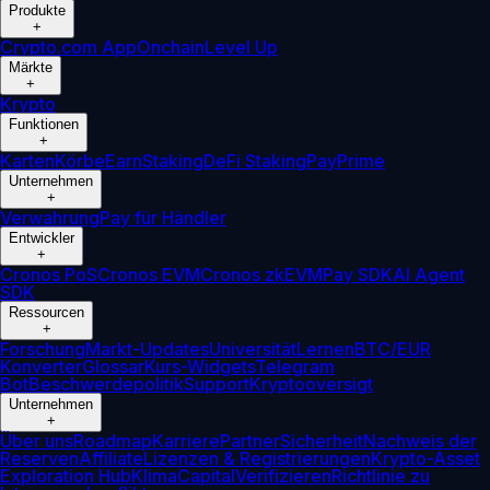
Produkte
+
Crypto.com App
Onchain
Level Up
Märkte
+
Krypto
Funktionen
+
Karten
Körbe
Earn
Staking
DeFi Staking
Pay
Prime
Unternehmen
+
Verwahrung
Pay für Händler
Entwickler
+
Cronos PoS
Cronos EVM
Cronos zkEVM
Pay SDK
AI Agent
SDK
Ressourcen
+
Forschung
Markt-Updates
Universität
Lernen
BTC/EUR
Konverter
Glossar
Kurs-Widgets
Telegram
Bot
Beschwerdepolitik
Support
Kryptooversigt
Unternehmen
+
Über uns
Roadmap
Karriere
Partner
Sicherheit
Nachweis der
Reserven
Affiliate
Lizenzen & Registrierungen
Krypto-Asset
Exploration Hub
Klima
Capital
Verifizieren
Richtlinie zu