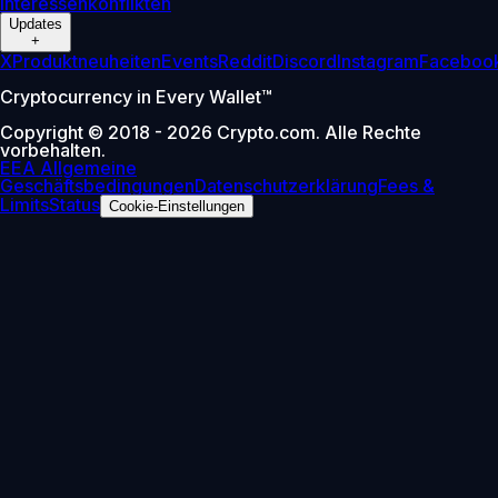
Interessenkonflikten
Updates
+
X
Produktneuheiten
Events
Reddit
Discord
Instagram
Faceboo
Cryptocurrency in Every Wallet™
Copyright © 2018 - 2026 Crypto.com. Alle Rechte
vorbehalten.
EEA Allgemeine
Geschäftsbedingungen
Datenschutzerklärung
Fees &
Limits
Status
Cookie-Einstellungen