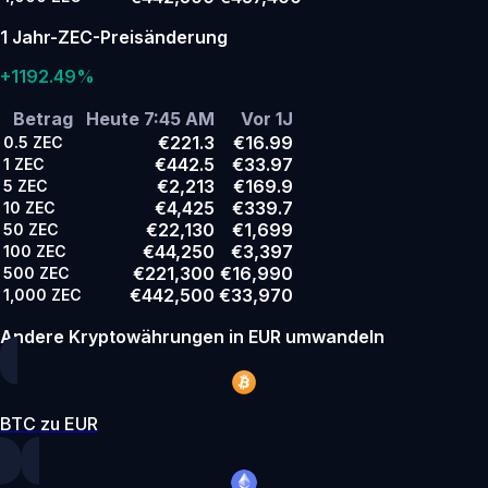
1 Jahr-ZEC-Preisänderung
+1192.49%
Betrag
Heute 7:45 AM
Vor 1J
€221.3
€16.99
0.5
ZEC
€442.5
€33.97
1
ZEC
€2,213
€169.9
5
ZEC
€4,425
€339.7
10
ZEC
€22,130
€1,699
50
ZEC
€44,250
€3,397
100
ZEC
€221,300
€16,990
500
ZEC
€442,500
€33,970
1,000
ZEC
Andere Kryptowährungen in EUR umwandeln
BTC zu EUR