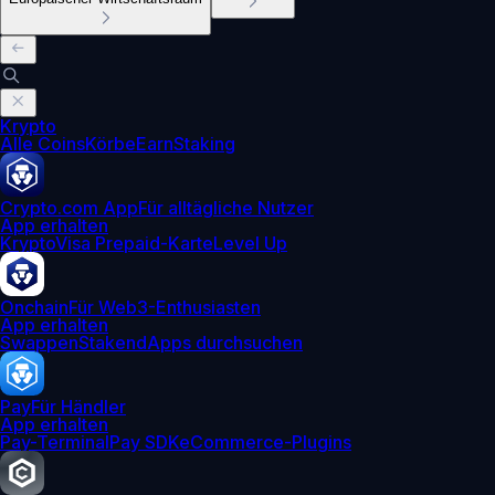
Krypto
Alle Coins
Körbe
Earn
Staking
Crypto.com App
Für alltägliche Nutzer
App erhalten
Krypto
Visa Prepaid-Karte
Level Up
Onchain
Für Web3-Enthusiasten
App erhalten
Swappen
Staken
dApps durchsuchen
Pay
Für Händler
App erhalten
Pay-Terminal
Pay SDK
eCommerce-Plugins