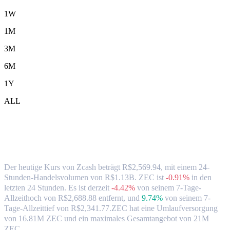
1W
1M
3M
6M
1Y
ALL
Zcash-(ZEC)-zu-BRL-Wechselkurs &
Marktdaten
Der heutige Kurs von Zcash beträgt R$2,569.94, mit einem 24-
Stunden-Handelsvolumen von R$1.13B. ZEC ist
-0.91%
in den
letzten 24 Stunden.
Es ist derzeit
-4.42%
von seinem 7-Tage-
Allzeithoch von R$2,688.88 entfernt,
und
9.74%
von seinem 7-
Tage-Allzeittief von R$2,341.77.
ZEC hat eine Umlaufversorgung
von 16.81M ZEC und ein maximales Gesamtangebot von 21M
ZEC.