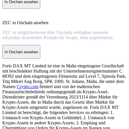
In Onchain ansehen
ZEC in Onchain ansehen
ZEC ist möglicherweise über Onchain verfügbar, unserem
offiziellen dezentralen Produkt für Swaps. Jetzt ausprobieren.
In Onchain ansehen
Foris DAX MT Limited ist eine in Malta eingetragene Gesellschaft
mit beschränkter Haftung mit der Unternehmensregisternummer C
88392 und dem eingetragenen Firmensitz auf Level 7, Spinola Park,
Triq Mikiel Ang Borg, SPK 1000, St. Julians, Malta, die unter dem
Namen
Crypto.com
firmiert und von der maltesischen
Finanzaufsichtsbehörde ordnungsgemäß als Krypto-Asset-
Dienstleister gemäß der Verordnung 2023/1114 über Märkte für
Krypto-Assets, die in Malta durch das Gesetz über Märkte für
Krypto-Assets umgesetzt wurde, zugelassen ist. Foris DAX MT
Limited ist berechtigt, die folgenden Services zu erbringen: 1.
Umtausch von Krypto-Assets in Geldmittel; 2. Umtausch von
Krypto-Assets in andere Krypto-Assets; 3. Empfang und
Übermittlung von Orders für Krypto-Assets im Namen von