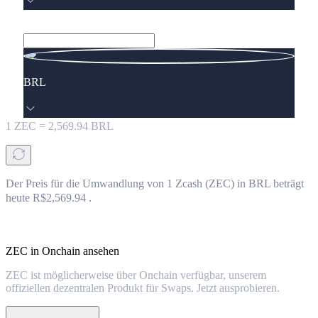
BRL
1
ZEC
=
2,569.94
BRL
Der Preis für die Umwandlung von 1 Zcash (ZEC) in BRL beträgt
heute R$2,569.94 .
ZEC in Onchain ansehen
ZEC ist möglicherweise über Onchain verfügbar, unserem
offiziellen dezentralen Produkt für Swaps. Jetzt ausprobieren.