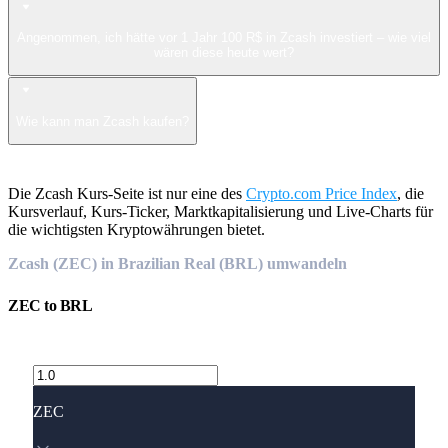
Angenommen, ich hätte vor 1 Jahr 100 R$ in Zcash investiert – wie viel
wären diese heute wert?
Wie kann man Zcash kaufen?
Die Zcash Kurs-Seite ist nur eine des
Crypto.com Price Index
, die
Kursverlauf, Kurs-Ticker, Marktkapitalisierung und Live-Charts für
die wichtigsten Kryptowährungen bietet.
Zcash (ZEC) in Brazilian Real (BRL) umwandeln
ZEC
to
BRL
ZEC