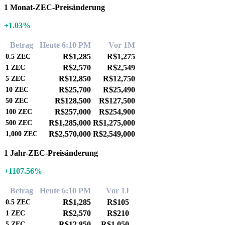
1 Monat-ZEC-Preisänderung
+1.03%
Betrag
Heute 6:10 PM
Vor 1M
R$1,285
R$1,275
0.5
ZEC
R$2,570
R$2,549
1
ZEC
R$12,850
R$12,750
5
ZEC
R$25,700
R$25,490
10
ZEC
R$128,500
R$127,500
50
ZEC
R$257,000
R$254,900
100
ZEC
R$1,285,000
R$1,275,000
500
ZEC
R$2,570,000
R$2,549,000
1,000
ZEC
1 Jahr-ZEC-Preisänderung
+1107.56%
Betrag
Heute 6:10 PM
Vor 1J
R$1,285
R$105
0.5
ZEC
R$2,570
R$210
1
ZEC
R$12,850
R$1,050
5
ZEC