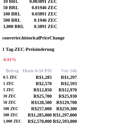
10 BRL
0.003891 ZEC
50 BRL
0.01946 ZEC
100 BRL
0.03891 ZEC
500 BRL
0.1946 ZEC
1,000 BRL
0.3891 ZEC
converter.historicalPriceChange
1 Tag-ZEC-Preisänderung
-0.91%
Betrag
Heute 6:10 PM
Vor 24h
R$1,285
R$1,297
0.5
ZEC
R$2,570
R$2,593
1
ZEC
R$12,850
R$12,970
5
ZEC
R$25,700
R$25,930
10
ZEC
R$128,500
R$129,700
50
ZEC
R$257,000
R$259,300
100
ZEC
R$1,285,000
R$1,297,000
500
ZEC
R$2,570,000
R$2,593,000
1,000
ZEC