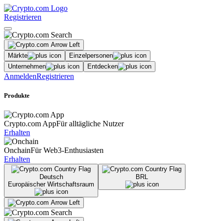
Registrieren
Märkte
Einzelpersonen
Unternehmen
Entdecken
Anmelden
Registrieren
Produkte
Crypto.com App
Für alltägliche Nutzer
Erhalten
Onchain
Für Web3-Enthusiasten
Erhalten
Deutsch
BRL
Europäischer Wirtschaftsraum