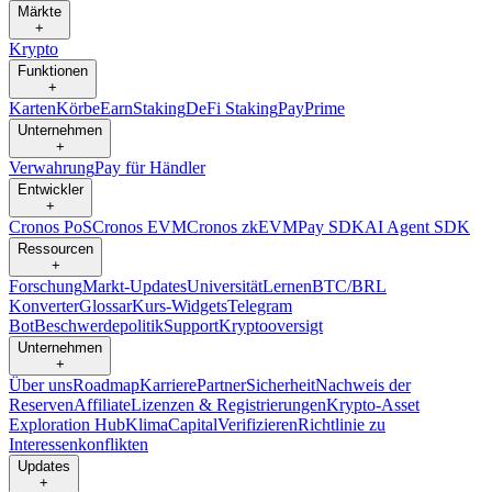
Märkte
+
Krypto
Funktionen
+
Karten
Körbe
Earn
Staking
DeFi Staking
Pay
Prime
Unternehmen
+
Verwahrung
Pay für Händler
Entwickler
+
Cronos PoS
Cronos EVM
Cronos zkEVM
Pay SDK
AI Agent SDK
Ressourcen
+
Forschung
Markt-Updates
Universität
Lernen
BTC/BRL
Konverter
Glossar
Kurs-Widgets
Telegram
Bot
Beschwerdepolitik
Support
Kryptooversigt
Unternehmen
+
Über uns
Roadmap
Karriere
Partner
Sicherheit
Nachweis der
Reserven
Affiliate
Lizenzen & Registrierungen
Krypto-Asset
Exploration Hub
Klima
Capital
Verifizieren
Richtlinie zu
Interessenkonflikten
Updates
+