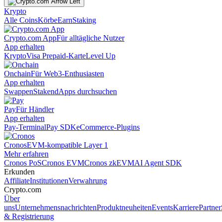
Krypto
Alle Coins
Körbe
Earn
Staking
Crypto.com App
Für alltägliche Nutzer
App erhalten
Krypto
Visa Prepaid-Karte
Level Up
Onchain
Für Web3-Enthusiasten
App erhalten
Swappen
Staken
dApps durchsuchen
Pay
Für Händler
App erhalten
Pay-Terminal
Pay SDK
eCommerce-Plugins
Cronos
EVM-kompatible Layer 1
Mehr erfahren
Cronos PoS
Cronos EVM
Cronos zkEVM
AI Agent SDK
Erkunden
Affiliate
Institutionen
Verwahrung
Crypto.com
Über
uns
Unternehmensnachrichten
Produktneuheiten
Events
Karriere
Partner
& Registrierung