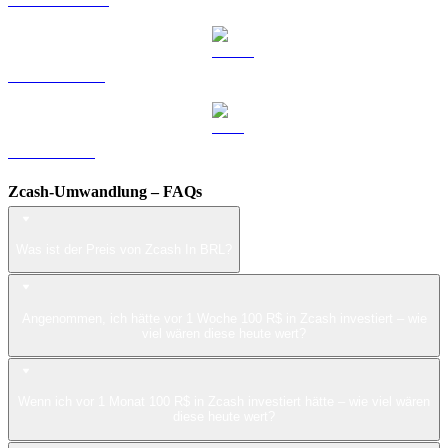
USDS zu BRL
LEO zu BRL
Zcash-Umwandlung – FAQs
Was ist der Preis von Zcash In BRL?
Angenommen, ich hätte vor 1 Woche 100 R$ in Zcash investiert – wie
viel wären diese heute wert?
Wenn ich vor 1 Monat 100 R$ in Zcash investiert hätte – wie viel wären
diese heute wert?