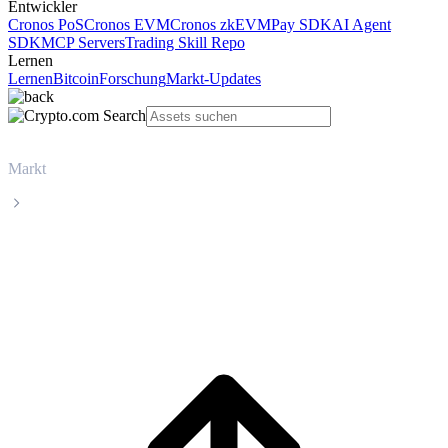
Entwickler
Cronos PoS
Cronos EVM
Cronos zkEVM
Pay SDK
AI Agent
SDK
MCP Servers
Trading Skill Repo
Lernen
Lernen
Bitcoin
Forschung
Markt-Updates
Markt
Zcash
Live-Kurs von Zcash (ZEC)