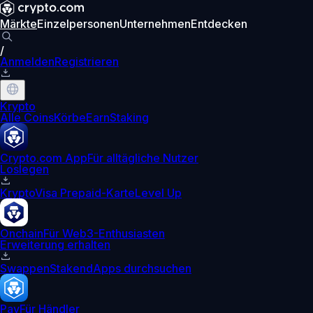
Märkte
Einzelpersonen
Unternehmen
Entdecken
/
Anmelden
Registrieren
Krypto
Alle Coins
Körbe
Earn
Staking
Crypto.com App
Für alltägliche Nutzer
Loslegen
Krypto
Visa Prepaid-Karte
Level Up
Onchain
Für Web3-Enthusiasten
Erweiterung erhalten
Swappen
Staken
dApps durchsuchen
Pay
Für Händler