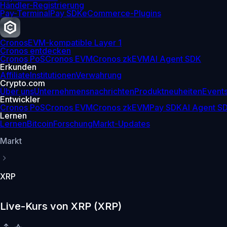
Händler-Registrierung
Pay-Terminal
Pay SDK
eCommerce-Plugins
Cronos
EVM-kompatible Layer 1
Cronos entdecken
Cronos PoS
Cronos EVM
Cronos zkEVM
AI Agent SDK
Erkunden
Affiliate
Institutionen
Verwahrung
Crypto.com
Über uns
Unternehmensnachrichten
Produktneuheiten
Event
Entwickler
Cronos PoS
Cronos EVM
Cronos zkEVM
Pay SDK
AI Agent S
Lernen
Lernen
Bitcoin
Forschung
Markt-Updates
Markt
XRP
Live-Kurs von XRP (XRP)