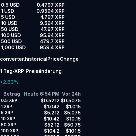
0.5 USD
0.4797 XRP
1 USD
0.9594 XRP
5 USD
4.797 XRP
10 USD
9.594 XRP
50 USD
47.97 XRP
100 USD
95.94 XRP
500 USD
479.7 XRP
1,000 USD
959.4 XRP
converter.historicalPriceChange
1 Tag-XRP-Preisänderung
+2.63%
Betrag
Heute 6:54 PM
Vor 24h
$0.5212
$0.5075
0.5
XRP
$1.042
$1.015
1
XRP
$5.212
$5.075
5
XRP
$10.42
$10.15
10
XRP
$52.12
$50.75
50
XRP
$104.2
$101.5
100
XRP