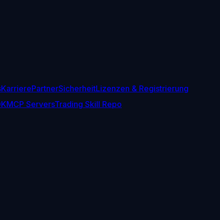
s
Karriere
Partner
Sicherheit
Lizenzen & Registrierung
DK
MCP Servers
Trading Skill Repo