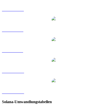
SOL zu HKD
SOL zu RUB
SOL zu SGD
SOL zu TWD
SOL zu KRW
Solana-Umwandlungstabellen