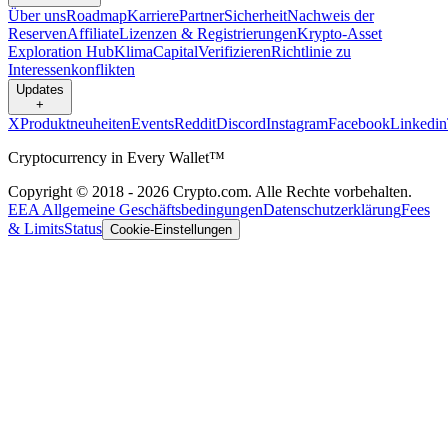
Über uns
Roadmap
Karriere
Partner
Sicherheit
Nachweis der
Reserven
Affiliate
Lizenzen & Registrierungen
Krypto-Asset
Exploration Hub
Klima
Capital
Verifizieren
Richtlinie zu
Interessenkonflikten
Updates
+
X
Produktneuheiten
Events
Reddit
Discord
Instagram
Facebook
Linkedin
Cryptocurrency in Every Wallet™
Copyright © 2018 - 2026 Crypto.com. Alle Rechte vorbehalten.
EEA Allgemeine Geschäftsbedingungen
Datenschutzerklärung
Fees
& Limits
Status
Cookie-Einstellungen