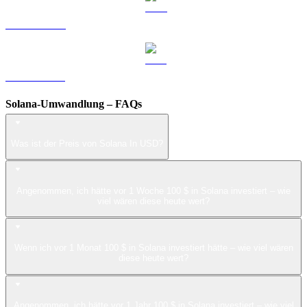
LEO zu USD
ZEC zu USD
Solana-Umwandlung – FAQs
Was ist der Preis von Solana In USD?
Angenommen, ich hätte vor 1 Woche 100 $ in Solana investiert – wie
viel wären diese heute wert?
Wenn ich vor 1 Monat 100 $ in Solana investiert hätte – wie viel wären
diese heute wert?
Angenommen, ich hätte vor 1 Jahr 100 $ in Solana investiert – wie viel