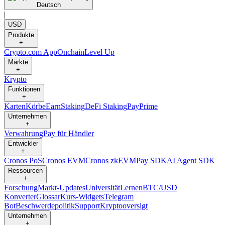
Deutsch
|
USD
Produkte
+
Crypto.com App
Onchain
Level Up
Märkte
+
Krypto
Funktionen
+
Karten
Körbe
Earn
Staking
DeFi Staking
Pay
Prime
Unternehmen
+
Verwahrung
Pay für Händler
Entwickler
+
Cronos PoS
Cronos EVM
Cronos zkEVM
Pay SDK
AI Agent SDK
Ressourcen
+
Forschung
Markt-Updates
Universität
Lernen
BTC/USD
Konverter
Glossar
Kurs-Widgets
Telegram
Bot
Beschwerdepolitik
Support
Kryptooversigt
Unternehmen
+