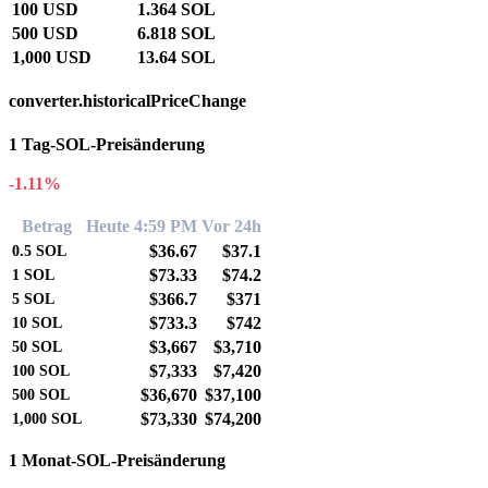
100 USD
1.364 SOL
500 USD
6.818 SOL
1,000 USD
13.64 SOL
converter.historicalPriceChange
1 Tag-SOL-Preisänderung
-1.11%
Betrag
Heute 4:59 PM
Vor 24h
$36.67
$37.1
0.5
SOL
$73.33
$74.2
1
SOL
$366.7
$371
5
SOL
$733.3
$742
10
SOL
$3,667
$3,710
50
SOL
$7,333
$7,420
100
SOL
$36,670
$37,100
500
SOL
$73,330
$74,200
1,000
SOL
1 Monat-SOL-Preisänderung