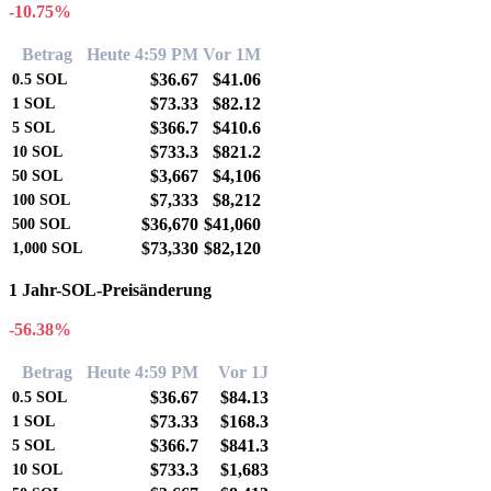
-10.75%
Betrag
Heute 4:59 PM
Vor 1M
$36.67
$41.06
0.5
SOL
$73.33
$82.12
1
SOL
$366.7
$410.6
5
SOL
$733.3
$821.2
10
SOL
$3,667
$4,106
50
SOL
$7,333
$8,212
100
SOL
$36,670
$41,060
500
SOL
$73,330
$82,120
1,000
SOL
1 Jahr-SOL-Preisänderung
-56.38%
Betrag
Heute 4:59 PM
Vor 1J
$36.67
$84.13
0.5
SOL
$73.33
$168.3
1
SOL
$366.7
$841.3
5
SOL
$733.3
$1,683
10
SOL