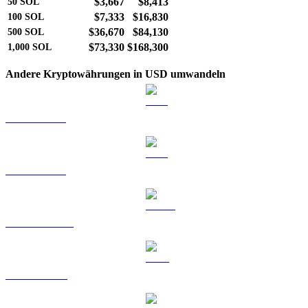
$3,667
$8,413
50
SOL
$7,333
$16,830
100
SOL
$36,670
$84,130
500
SOL
$73,330
$168,300
1,000
SOL
Andere Kryptowährungen in USD umwandeln
BTC zu USD
ETH zu USD
USDT zu USD
BNB zu USD