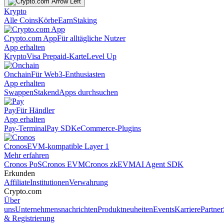
Krypto
Alle Coins
Körbe
Earn
Staking
Crypto.com App
Für alltägliche Nutzer
App erhalten
Krypto
Visa Prepaid-Karte
Level Up
Onchain
Für Web3-Enthusiasten
App erhalten
Swappen
Staken
dApps durchsuchen
Pay
Für Händler
App erhalten
Pay-Terminal
Pay SDK
eCommerce-Plugins
Cronos
EVM-kompatible Layer 1
Mehr erfahren
Cronos PoS
Cronos EVM
Cronos zkEVM
AI Agent SDK
Erkunden
Affiliate
Institutionen
Verwahrung
Crypto.com
Über
uns
Unternehmensnachrichten
Produktneuheiten
Events
Karriere
Partner
& Registrierung