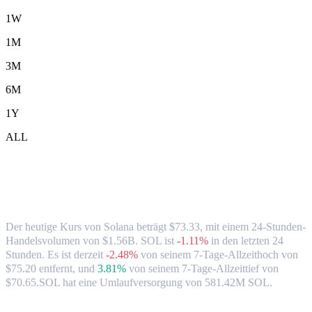
1W
1M
3M
6M
1Y
ALL
Solana-(SOL)-zu-USD-Wechselkurs &
Marktdaten
Der heutige Kurs von Solana beträgt $73.33, mit einem 24-Stunden-
Handelsvolumen von $1.56B. SOL ist
-1.11%
in den letzten 24
Stunden.
Es ist derzeit
-2.48%
von seinem 7-Tage-Allzeithoch von
$75.20 entfernt,
und
3.81%
von seinem 7-Tage-Allzeittief von
$70.65.
SOL hat eine Umlaufversorgung von 581.42M SOL.
Beliebte Solana-Umrechnungspaare