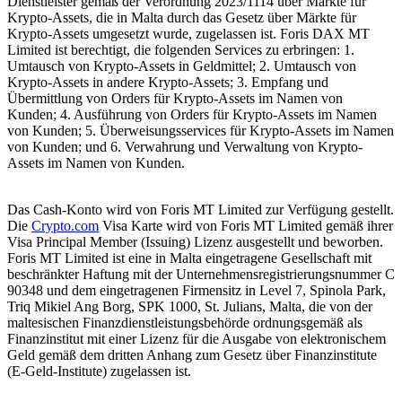
Dienstleister gemäß der Verordnung 2023/1114 über Märkte für
Krypto-Assets, die in Malta durch das Gesetz über Märkte für
Krypto-Assets umgesetzt wurde, zugelassen ist. Foris DAX MT
Limited ist berechtigt, die folgenden Services zu erbringen: 1.
Umtausch von Krypto-Assets in Geldmittel; 2. Umtausch von
Krypto-Assets in andere Krypto-Assets; 3. Empfang und
Übermittlung von Orders für Krypto-Assets im Namen von
Kunden; 4. Ausführung von Orders für Krypto-Assets im Namen
von Kunden; 5. Überweisungsservices für Krypto-Assets im Namen
von Kunden; und 6. Verwahrung und Verwaltung von Krypto-
Assets im Namen von Kunden.
Das Cash-Konto wird von Foris MT Limited zur Verfügung gestellt.
Die
Crypto.com
Visa Karte wird von Foris MT Limited gemäß ihrer
Visa Principal Member (Issuing) Lizenz ausgestellt und beworben.
Foris MT Limited ist eine in Malta eingetragene Gesellschaft mit
beschränkter Haftung mit der Unternehmensregistrierungsnummer C
90348 und dem eingetragenen Firmensitz in Level 7, Spinola Park,
Triq Mikiel Ang Borg, SPK 1000, St. Julians, Malta, die von der
maltesischen Finanzdienstleistungsbehörde ordnungsgemäß als
Finanzinstitut mit einer Lizenz für die Ausgabe von elektronischem
Geld gemäß dem dritten Anhang zum Gesetz über Finanzinstitute
(E-Geld-Institute) zugelassen ist.