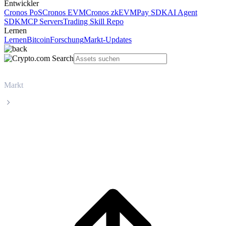
Entwickler
Cronos PoS
Cronos EVM
Cronos zkEVM
Pay SDK
AI Agent
SDK
MCP Servers
Trading Skill Repo
Lernen
Lernen
Bitcoin
Forschung
Markt-Updates
Markt
Solana
Live-Kurs von Solana (SOL)