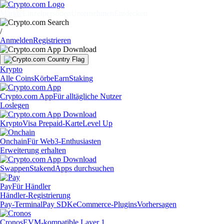
Märkte
Einzelpersonen
Unternehmen
Entdecken
/
Anmelden
Registrieren
Krypto
Alle Coins
Körbe
Earn
Staking
Crypto.com App
Für alltägliche Nutzer
Loslegen
Krypto
Visa Prepaid-Karte
Level Up
Onchain
Für Web3-Enthusiasten
Erweiterung erhalten
Swappen
Staken
dApps durchsuchen
Pay
Für Händler
Händler-Registrierung
Pay-Terminal
Pay SDK
eCommerce-Plugins
Vorhersagen
Cronos
EVM-kompatible Layer 1