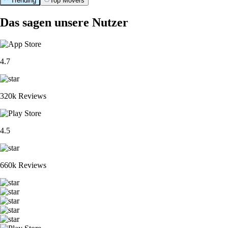
Trending
Top Movers
Das sagen unsere Nutzer
4.7
320k Reviews
4.5
660k Reviews