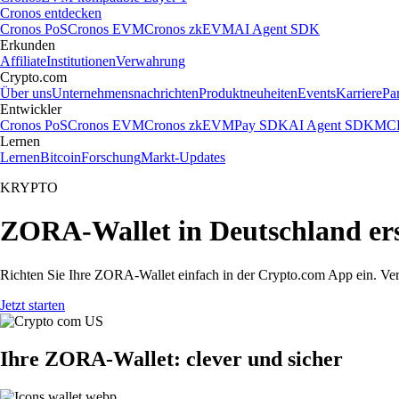
Cronos entdecken
Cronos PoS
Cronos EVM
Cronos zkEVM
AI Agent SDK
Erkunden
Affiliate
Institutionen
Verwahrung
Crypto.com
Über uns
Unternehmensnachrichten
Produktneuheiten
Events
Karriere
Pa
Entwickler
Cronos PoS
Cronos EVM
Cronos zkEVM
Pay SDK
AI Agent SDK
MCP
Lernen
Lernen
Bitcoin
Forschung
Markt-Updates
KRYPTO
ZORA-Wallet in Deutschland ers
Richten Sie Ihre ZORA-Wallet einfach in der Crypto.com App ein. Verw
Jetzt starten
Ihre ZORA-Wallet: clever und sicher