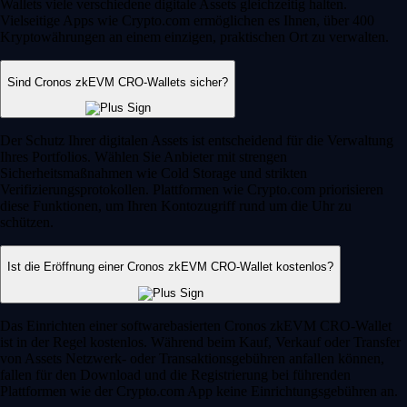
Wallets viele verschiedene digitale Assets gleichzeitig halten.
Vielseitige Apps wie Crypto.com ermöglichen es Ihnen, über 400
Kryptowährungen an einem einzigen, praktischen Ort zu verwalten.
Sind Cronos zkEVM CRO-Wallets sicher?
Der Schutz Ihrer digitalen Assets ist entscheidend für die Verwaltung
Ihres Portfolios. Wählen Sie Anbieter mit strengen
Sicherheitsmaßnahmen wie Cold Storage und strikten
Verifizierungsprotokollen. Plattformen wie Crypto.com priorisieren
diese Funktionen, um Ihren Kontozugriff rund um die Uhr zu
schützen.
Ist die Eröffnung einer Cronos zkEVM CRO-Wallet kostenlos?
Das Einrichten einer softwarebasierten Cronos zkEVM CRO-Wallet
ist in der Regel kostenlos. Während beim Kauf, Verkauf oder Transfer
von Assets Netzwerk- oder Transaktionsgebühren anfallen können,
fallen für den Download und die Registrierung bei führenden
Plattformen wie der Crypto.com App keine Einrichtungsgebühren an.