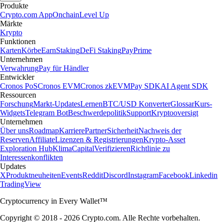
Produkte
Crypto.com App
Onchain
Level Up
Märkte
Krypto
Funktionen
Karten
Körbe
Earn
Staking
DeFi Staking
Pay
Prime
Unternehmen
Verwahrung
Pay für Händler
Entwickler
Cronos PoS
Cronos EVM
Cronos zkEVM
Pay SDK
AI Agent SDK
Ressourcen
Forschung
Markt-Updates
Lernen
BTC/USD Konverter
Glossar
Kurs-
Widgets
Telegram Bot
Beschwerdepolitik
Support
Kryptooversigt
Unternehmen
Über uns
Roadmap
Karriere
Partner
Sicherheit
Nachweis der
Reserven
Affiliate
Lizenzen & Registrierungen
Krypto-Asset
Exploration Hub
Klima
Capital
Verifizieren
Richtlinie zu
Interessenkonflikten
Updates
X
Produktneuheiten
Events
Reddit
Discord
Instagram
Facebook
Linkedin
TradingView
Cryptocurrency in Every Wallet™
Copyright © 2018 - 2026 Crypto.com. Alle Rechte vorbehalten.