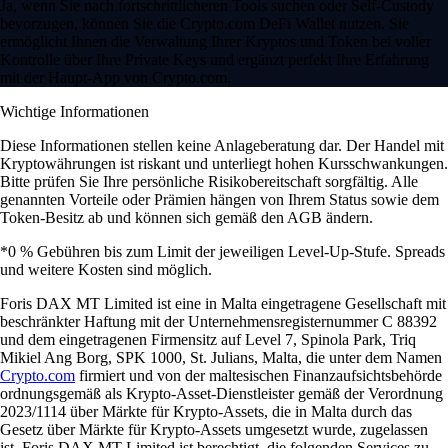
Ja, wenn Sie nach fortschrittlicheren Tools suchen oder Self-Custody
bevorzugen, können Sie die Crypto.com DeFi Wallet nutzen. Sie
ermöglicht Ihnen die Verwaltung Ihrer Kryptos und Token bei voller
Kontrolle über Ihre Private Keys und ergänzt perfekt Ihre Erfahrung
mit der Haupt-App von Crypto.com.
Wichtige Informationen
Diese Informationen stellen keine Anlageberatung dar. Der Handel mit
Kryptowährungen ist riskant und unterliegt hohen Kursschwankungen.
Bitte prüfen Sie Ihre persönliche Risikobereitschaft sorgfältig. Alle
genannten Vorteile oder Prämien hängen von Ihrem Status sowie dem
Token-Besitz ab und können sich gemäß den AGB ändern.
*0 % Gebühren bis zum Limit der jeweiligen Level-Up-Stufe. Spreads
und weitere Kosten sind möglich.
Foris DAX MT Limited ist eine in Malta eingetragene Gesellschaft mit
beschränkter Haftung mit der Unternehmensregisternummer C 88392
und dem eingetragenen Firmensitz auf Level 7, Spinola Park, Triq
Mikiel Ang Borg, SPK 1000, St. Julians, Malta, die unter dem Namen
Crypto.com
firmiert und von der maltesischen Finanzaufsichtsbehörde
ordnungsgemäß als Krypto-Asset-Dienstleister gemäß der Verordnung
2023/1114 über Märkte für Krypto-Assets, die in Malta durch das
Gesetz über Märkte für Krypto-Assets umgesetzt wurde, zugelassen
ist. Foris DAX MT Limited ist berechtigt, die folgenden Services zu