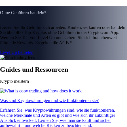
Ohne Gebühren handeln*
Lassen Sie Ihr Geld für sich arbeiten. Kaufen, verkaufen oder handeln
Sie über 400 Top-Kryptos ohne Gebühren in der Crypto.com App.
Werden Sie Teil von Level Up und sichern Sie sich branchenweit
führende Rewards. Es gelten die AGB.*
Level Up beitreten
Guides und Ressourcen
Krypto meistern
Was sind Kryptowährungen und wie funktionieren sie?
Erfahren Sie, was Kryptowährungen sind, wie sie funktionieren,
welche Merkmale und Arten es gibt und wie sich ihr zukünftiger
Ausblick entwickelt. Lernen Sie, wie man sie kauft und sicher
aufbewahrt – und welche Risiken zu beachten sind.