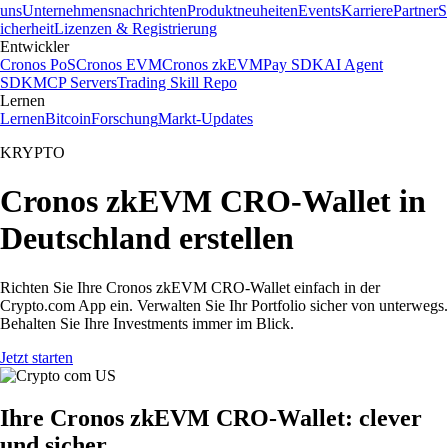
uns
Unternehmensnachrichten
Produktneuheiten
Events
Karriere
Partner
S
icherheit
Lizenzen & Registrierung
Entwickler
Cronos PoS
Cronos EVM
Cronos zkEVM
Pay SDK
AI Agent
SDK
MCP Servers
Trading Skill Repo
Lernen
Lernen
Bitcoin
Forschung
Markt-Updates
KRYPTO
Cronos zkEVM CRO-Wallet in
Deutschland erstellen
Richten Sie Ihre Cronos zkEVM CRO-Wallet einfach in der
Crypto.com App ein. Verwalten Sie Ihr Portfolio sicher von unterwegs.
Behalten Sie Ihre Investments immer im Blick.
Jetzt starten
Ihre Cronos zkEVM CRO-Wallet: clever
und sicher