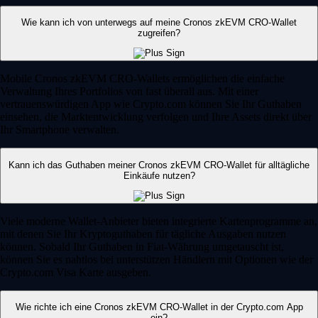
Wie kann ich von unterwegs auf meine Cronos zkEVM CRO-Wallet
zugreifen?
Mobile Cronos zkEVM CRO-Wallets ermöglichen die einfache
Verwaltung Ihres Portfolios von fast überall aus. Mit einer
vertrauenswürdigen App wie Crypto.com können Sie Ihr Guthaben
einsehen, die Marktentwicklung verfolgen und Ihre Assets direkt über
Ihr Smartphone verwalten.
Kann ich das Guthaben meiner Cronos zkEVM CRO-Wallet für alltägliche
Einkäufe nutzen?
Viele moderne Wallet-Anbieter bieten integrierte Kartenprogramme an,
mit denen Sie Ihr Kryptoguthaben für tägliche Ausgaben nutzen
können. Sobald Ihr Guthaben in Fiat-Währung umgetauscht ist,
können Sie es nahtlos bei unterstützen Händlern mit Optionen wie der
Crypto.com Visa Karte ausgeben.
Wie richte ich eine Cronos zkEVM CRO-Wallet in der Crypto.com App
ein?