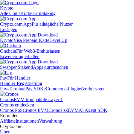
Krypto
Alle Coins
Körbe
Earn
Staking
Crypto.com App
Für alltägliche Nutzer
Loslegen
Krypto
Visa Prepaid-Karte
Level Up
Onchain
Für Web3-Enthusiasten
Erweiterung erhalten
Swappen
Staken
dApps durchsuchen
Pay
Für Händler
Händler-Registrierung
Pay-Terminal
Pay SDK
eCommerce-Plugins
Vorhersagen
Cronos
EVM-kompatible Layer 1
Cronos entdecken
Cronos PoS
Cronos EVM
Cronos zkEVM
AI Agent SDK
Erkunden
Affiliate
Institutionen
Verwahrung
Crypto.com
Über