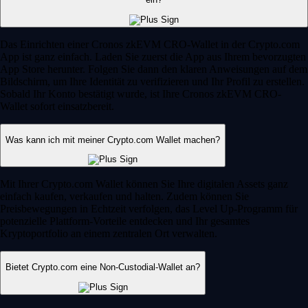
Das Einrichten einer Cronos zkEVM CRO-Wallet in der Crypto.com
App ist ganz einfach. Laden Sie zuerst die App aus Ihrem bevorzugten
App Store herunter. Folgen Sie dann den klaren Anweisungen auf dem
Bildschirm, um Ihre Identität zu verifizieren und Ihr Profil zu erstellen.
Sobald Ihr Konto bestätigt wurde, ist Ihre Cronos zkEVM CRO-
Wallet sofort einsatzbereit.
Was kann ich mit meiner Crypto.com Wallet machen?
Mit Ihrer Crypto.com Wallet können Sie Ihre digitalen Assets ganz
einfach kaufen, verkaufen und halten. Zudem können Sie
Preisbewegungen in Echtzeit verfolgen, das Level Up-Programm für
potenzielle Plattform-Vorteile entdecken und Ihr gesamtes
Kryptoportfolio an einem zentralen Ort verwalten.
Bietet Crypto.com eine Non-Custodial-Wallet an?