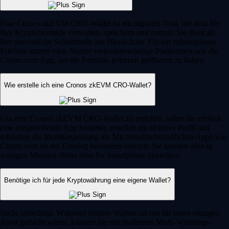
Eine Cronos zkEVM CRO-Wallet ist ein digitales Tool, mit dem Sie
Ihre Kryptobestände verwalten, speichern und nutzen. Sie dient als
Ihre persönliche Schnittstelle zur Blockchain. Für ein reibungsloses
Erlebnis nutzen viele Nutzer vertrauenswürdige Plattformen wie die
Crypto.com App, um ihr Portfolio jederzeit griffbereit zu haben.
Wie erstelle ich eine Cronos zkEVM CRO-Wallet?
Um eine Cronos zkEVM CRO-Wallet zu erstellen, laden Sie einfach
eine entsprechende App herunter, erstellen ein sicheres Profil und
schließen die Identitätsprüfung ab. Mit benutzerfreundlichen Apps wie
Crypto.com ist der Einstieg besonders einfach: Sie können alles in
wenigen Minuten direkt über Ihr Smartphone einrichten.
Benötige ich für jede Kryptowährung eine eigene Wallet?
Nicht unbedingt. Während frühere Wallets oft nur für einen einzigen
Asset gedacht waren, können Sie mit modernen Multi-Währungs-